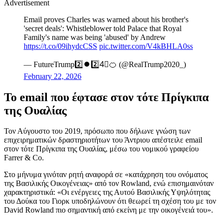
Advertisement
Email proves Charles was warned about his brother's
'secret deals': Whistleblower told Palace that Royal
Family's name was being 'abused' by Andrew
https://t.co/09ihydcCSS
pic.twitter.com/V4kBHLA0ss
— FutureTrump2️⃣⏺2️⃣4⃣🍊 (@RealTrump2020_)
February 22, 2026
Το email που έφτασε στον τότε Πρίγκιπα
της Ουαλίας
Τον Αύγουστο του 2019, πρόσωπο που δήλωνε γνώση των
επιχειρηματικών δραστηριοτήτων του Άντριου απέστειλε email
στον τότε Πρίγκιπα της Ουαλίας, μέσω του νομικού γραφείου
Farrer & Co.
Στο μήνυμα γινόταν ρητή αναφορά σε «κατάχρηση του ονόματος
της Βασιλικής Οικογένειας» από τον Rowland, ενώ επισημαινόταν
χαρακτηριστικά: «Οι ενέργειες της Αυτού Βασιλικής Υψηλότητας
του Δούκα του Γιορκ υποδηλώνουν ότι θεωρεί τη σχέση του με τον
David Rowland πιο σημαντική από εκείνη με την οικογένειά του».