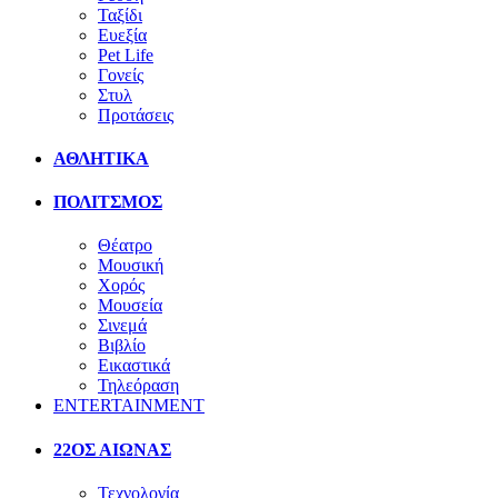
Ταξίδι
Ευεξία
Pet Life
Γονείς
Στυλ
Προτάσεις
ΑΘΛΗΤΙΚΑ
ΠΟΛΙΤΣΜΟΣ
Θέατρο
Μουσική
Χορός
Μουσεία
Σινεμά
Βιβλίο
Εικαστικά
Τηλεόραση
ENTERTAINMENT
22ΟΣ ΑΙΩΝΑΣ
Τεχνολογία