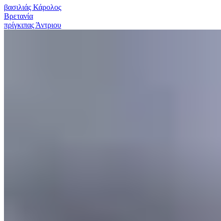
βασιλιάς Κάρολος
Βρετανία
πρίγκιπας Άντριου