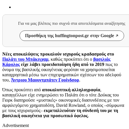
Για να μας βλέπεις πιο συχνά στα αποτελέσματα αναζήτησης
Προσθήκη της huffingtonpost.gr στην Google
Nέες αποκαλύψεις προκαλούν ισχυρούς κραδασμούς στο
Παλάτι του Μπάκιγχαμ
, καθώς προκύπτει ότι ο
βασιλιάς
Κάρολος
είχε λάβει προειδοποίηση ήδη από το 2019
πως το
όνομα της βασιλικής οικογένειας φερόταν να χρησιμοποιείται
καταχρηστικά μέσω των επιχειρηματικών σχέσεων του αδελφού
του,
Άντριου Μαουντμπάτεν Γουίνδσορ
.
Όπως προκύπτει από
αποκαλυπτική αλληλογραφία
,
καταγγέλλων είχε ενημερώσει το Παλάτι ότι ο τότε Δούκας του
Γιορκ διατηρούσε «μυστικές» οικονομικές διασυνδέσεις με τον
αμφιλεγόμενο χρηματοδότη, David Rowland, ο οποίος –σύμφωνα
με τους ισχυρισμούς–
εκμεταλλευόταν τη σύνδεσή του με τη
βασιλική οικογένεια για προσωπικό όφελος
.
Advertisement