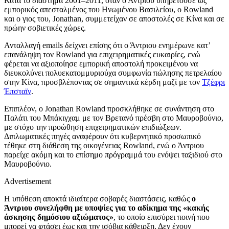
Κατά το διάστημα 2001–2011, όταν ο Άντριου υπηρετούσε ως
εμπορικός απεσταλμένος του Ηνωμένου Βασιλείου, ο Rowland
και ο γιος του, Jonathan, συμμετείχαν σε αποστολές σε Κίνα και σε
πρώην σοβιετικές χώρες.
Ανταλλαγή emails δείχνει επίσης ότι ο Άντριου ενημέρωνε κατ’
επανάληψη τον Rowland για επιχειρηματικές ευκαιρίες, ενώ
φέρεται να αξιοποίησε εμπορική αποστολή προκειμένου να
διευκολύνει πολυεκατομμυριούχα συμφωνία πώλησης πετρελαίου
στην Κίνα, προσβλέποντας σε σημαντικά κέρδη μαζί με τον
Τζέφρι
Έπσταϊν
.
Επιπλέον, ο Jonathan Rowland προσκλήθηκε σε συνάντηση στο
Παλάτι του Μπάκιγχαμ με τον Βρετανό πρέσβη στο Μαυροβούνιο,
με στόχο την προώθηση επιχειρηματικών επιδιώξεων.
Διπλωματικές πηγές αναφέρουν ότι κυβερνητικό προσωπικό
τέθηκε στη διάθεση της οικογένειας Rowland, ενώ ο Άντριου
παρείχε ακόμη και το επίσημο πρόγραμμά του ενόψει ταξιδιού στο
Μαυροβούνιο.
Advertisement
Η υπόθεση αποκτά ιδιαίτερα σοβαρές διαστάσεις, καθώς
ο
Άντριου συνελήφθη με υποψίες για το αδίκημα της «κακής
άσκησης δημόσιου αξιώματος»
, το οποίο επισύρει ποινή που
μπορεί να φτάσει έως και την ισόβια κάθειρξη. Δεν έχουν