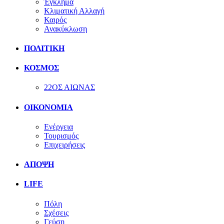
Έγκλημα
Κλιματική Αλλαγή
Καιρός
Ανακύκλωση
ΠΟΛΙΤΙΚΗ
ΚΟΣΜΟΣ
22ΟΣ ΑΙΩΝΑΣ
ΟΙΚΟΝΟΜΙΑ
Ενέργεια
Τουρισμός
Επιχειρήσεις
ΑΠΟΨΗ
LIFE
Πόλη
Σχέσεις
Γεύση