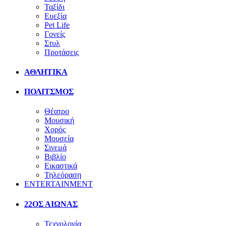
Ταξίδι
Ευεξία
Pet Life
Γονείς
Στυλ
Προτάσεις
ΑΘΛΗΤΙΚΑ
ΠΟΛΙΤΣΜΟΣ
Θέατρο
Μουσική
Χορός
Μουσεία
Σινεμά
Βιβλίο
Εικαστικά
Τηλεόραση
ENTERTAINMENT
22ΟΣ ΑΙΩΝΑΣ
Τεχνολογία