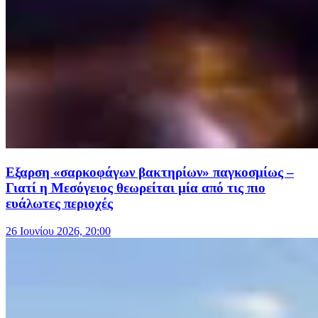
Eξαρση «σαρκοφάγων βακτηρίων» παγκοσμίως –
Γιατί η Mεσόγειος θεωρείται μία από τις πιο
ευάλωτες περιοχές
26 Ιουνίου 2026, 20:00