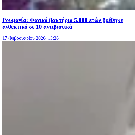
Ρουμανία: Φονικό βακτήριο 5.000 ετών βρέθηκε
ανθεκτικό σε 10 αντιβιοτικά
17 Φεβρουαρίου 2026, 13:26