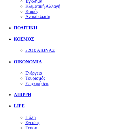
Έγκλημα
Κλιματική Αλλαγή
Καιρός
Ανακύκλωση
ΠΟΛΙΤΙΚΗ
ΚΟΣΜΟΣ
22ΟΣ ΑΙΩΝΑΣ
ΟΙΚΟΝΟΜΙΑ
Ενέργεια
Τουρισμός
Επιχειρήσεις
ΑΠΟΨΗ
LIFE
Πόλη
Σχέσεις
Γεύση