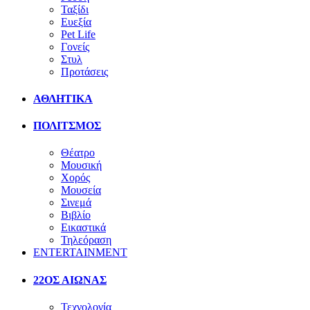
Ταξίδι
Ευεξία
Pet Life
Γονείς
Στυλ
Προτάσεις
ΑΘΛΗΤΙΚΑ
ΠΟΛΙΤΣΜΟΣ
Θέατρο
Μουσική
Χορός
Μουσεία
Σινεμά
Βιβλίο
Εικαστικά
Τηλεόραση
ENTERTAINMENT
22ΟΣ ΑΙΩΝΑΣ
Τεχνολογία