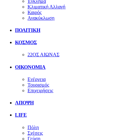
Έγκλημα
Κλιματική Αλλαγή
Καιρός
Ανακύκλωση
ΠΟΛΙΤΙΚΗ
ΚΟΣΜΟΣ
22ΟΣ ΑΙΩΝΑΣ
ΟΙΚΟΝΟΜΙΑ
Ενέργεια
Τουρισμός
Επιχειρήσεις
ΑΠΟΨΗ
LIFE
Πόλη
Σχέσεις
Γεύση