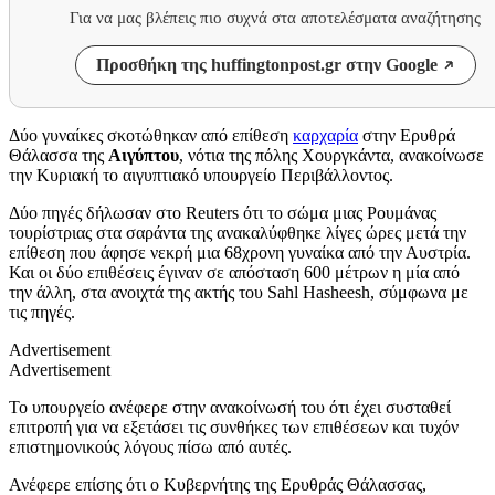
Για να μας βλέπεις πιο συχνά στα αποτελέσματα αναζήτησης
Προσθήκη της huffingtonpost.gr στην Google
Δύο γυναίκες σκοτώθηκαν από επίθεση
καρχαρία
στην Ερυθρά
Θάλασσα της
Αιγύπτου
, νότια της πόλης Χουργκάντα, ανακοίνωσε
την Κυριακή το αιγυπτιακό υπουργείο Περιβάλλοντος.
Δύο πηγές δήλωσαν στο Reuters ότι το σώμα μιας Ρουμάνας
τουρίστριας στα σαράντα της ανακαλύφθηκε λίγες ώρες μετά την
επίθεση που άφησε νεκρή μια 68χρονη γυναίκα από την Αυστρία.
Και οι δύο επιθέσεις έγιναν σε απόσταση 600 μέτρων η μία από
την άλλη, στα ανοιχτά της ακτής του Sahl Hasheesh, σύμφωνα με
τις πηγές.
Advertisement
Advertisement
Το υπουργείο ανέφερε στην ανακοίνωσή του ότι έχει συσταθεί
επιτροπή για να εξετάσει τις συνθήκες των επιθέσεων και τυχόν
επιστημονικούς λόγους πίσω από αυτές.
Ανέφερε επίσης ότι ο Κυβερνήτης της Ερυθράς Θάλασσας,