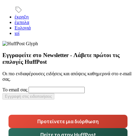
έκρηξη
έμπολα
Ευλογιά
ιοί
Εγγραφείτε στο Newsletter - Λάβετε πρώτοι τις
επιλογές HuffPost
Οι πιο ενδιαφέρουσες ειδήσεις και απόψεις καθημερινά στο e-mail
σας.
Το email σας
Εγγραφή στις ειδοποιήσεις
Προτείνετε μια διόρθωση
Πείτε το στην HuffPost