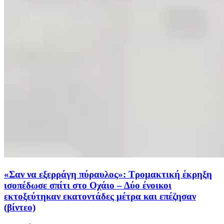
«Σαν να εξερράγη πύραυλος»: Τρομακτική έκρηξη
ισοπέδωσε σπίτι στο Οχάιο – Δύο ένοικοι
εκτοξεύτηκαν εκατοντάδες μέτρα και επέζησαν
(βίντεο)