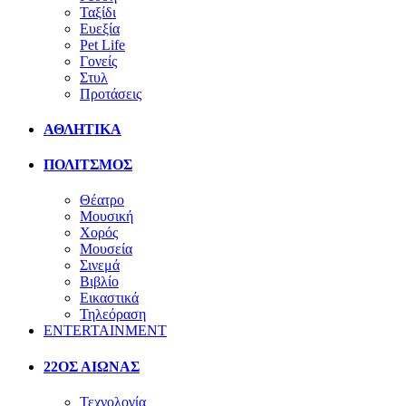
Ταξίδι
Ευεξία
Pet Life
Γονείς
Στυλ
Προτάσεις
ΑΘΛΗΤΙΚΑ
ΠΟΛΙΤΣΜΟΣ
Θέατρο
Μουσική
Χορός
Μουσεία
Σινεμά
Βιβλίο
Εικαστικά
Τηλεόραση
ENTERTAINMENT
22ΟΣ ΑΙΩΝΑΣ
Τεχνολογία