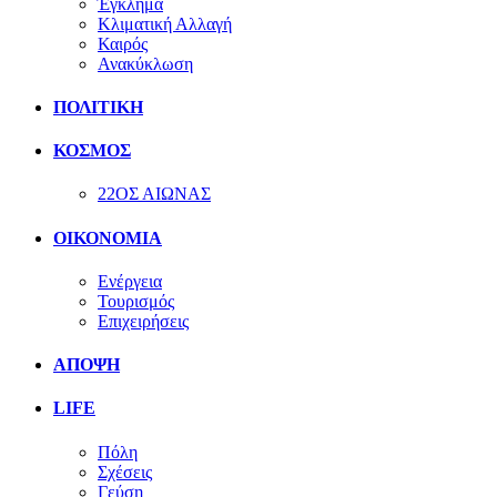
Έγκλημα
Κλιματική Αλλαγή
Καιρός
Ανακύκλωση
ΠΟΛΙΤΙΚΗ
ΚΟΣΜΟΣ
22ΟΣ ΑΙΩΝΑΣ
ΟΙΚΟΝΟΜΙΑ
Ενέργεια
Τουρισμός
Επιχειρήσεις
ΑΠΟΨΗ
LIFE
Πόλη
Σχέσεις
Γεύση