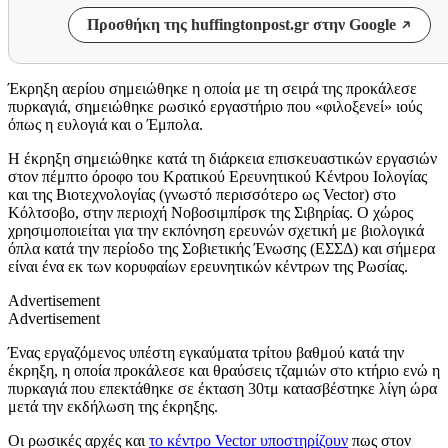
Προσθήκη της huffingtonpost.gr στην Google
Έκρηξη αερίου σημειώθηκε η οποία με τη σειρά της προκάλεσε
πυρκαγιά, σημειώθηκε ρωσικό εργαστήριο που «φιλοξενεί» ιούς
όπως η ευλογιά και ο Έμπολα.
Η έκρηξη σημειώθηκε κατά τη διάρκεια επισκευαστικών εργασιών
στον πέμπτο όροφο του Κρατικού Ερευνητικού Κένtρου Ιολογίας
και της Βιοτεχνολογίας (γνωστό περισσότερο ως Vector) στο
Κόλτσοβο, στην περιοχή Νοβοσιμπίρσκ της Σιβηρίας. Ο χώρος
χρησιμοποιείται για την εκπόνηση ερευνών σχετική με βιολογικά
όπλα κατά την περίοδο της Σοβιετικής Ένωσης (ΕΣΣΔ) και σήμερα
είναι ένα εκ των κορυφαίων ερευνητικών κέντρων της Ρωσίας.
Advertisement
Advertisement
Ένας εργαζόμενος υπέστη εγκαύματα τρίτου βαθμού κατά την
έκρηξη, η οποία προκάλεσε και θραύσεις τζαμιών στο κτήριο ενώ η
πυρκαγιά που επεκτάθηκε σε έκταση 30τμ κατασβέστηκε λίγη ώρα
μετά την εκδήλωση της έκρηξης.
Οι ρωσικές αρχές και
το κέντρο Vector υποστηρίζουν
πως στον