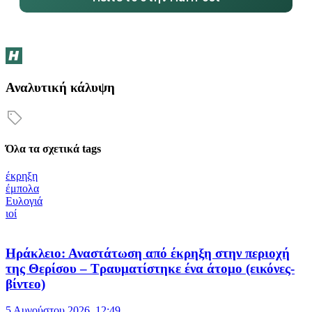
Αναλυτική κάλυψη
Όλα τα σχετικά tags
έκρηξη
έμπολα
Ευλογιά
ιοί
Ηράκλειο: Αναστάτωση από έκρηξη στην περιοχή
της Θερίσου – Τραυματίστηκε ένα άτομο (εικόνες-
βίντεο)
5 Αυγούστου 2026, 12:49