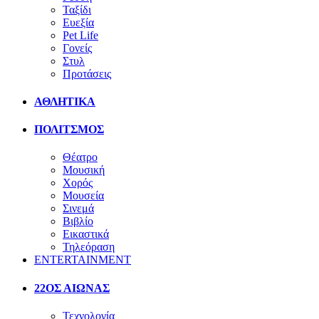
Ταξίδι
Ευεξία
Pet Life
Γονείς
Στυλ
Προτάσεις
ΑΘΛΗΤΙΚΑ
ΠΟΛΙΤΣΜΟΣ
Θέατρο
Μουσική
Χορός
Μουσεία
Σινεμά
Βιβλίο
Εικαστικά
Τηλεόραση
ENTERTAINMENT
22ΟΣ ΑΙΩΝΑΣ
Τεχνολογία