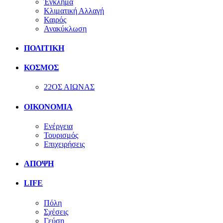
Έγκλημα
Κλιματική Αλλαγή
Καιρός
Ανακύκλωση
ΠΟΛΙΤΙΚΗ
ΚΟΣΜΟΣ
22ΟΣ ΑΙΩΝΑΣ
ΟΙΚΟΝΟΜΙΑ
Ενέργεια
Τουρισμός
Επιχειρήσεις
ΑΠΟΨΗ
LIFE
Πόλη
Σχέσεις
Γεύση