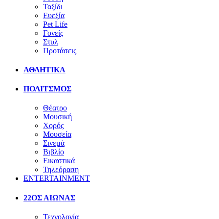
Ταξίδι
Ευεξία
Pet Life
Γονείς
Στυλ
Προτάσεις
ΑΘΛΗΤΙΚΑ
ΠΟΛΙΤΣΜΟΣ
Θέατρο
Μουσική
Χορός
Μουσεία
Σινεμά
Βιβλίο
Εικαστικά
Τηλεόραση
ENTERTAINMENT
22ΟΣ ΑΙΩΝΑΣ
Τεχνολογία