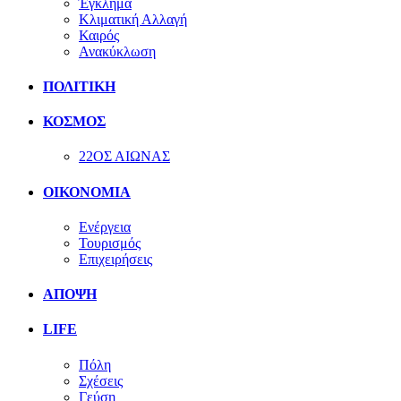
Έγκλημα
Κλιματική Αλλαγή
Καιρός
Ανακύκλωση
ΠΟΛΙΤΙΚΗ
ΚΟΣΜΟΣ
22ΟΣ ΑΙΩΝΑΣ
ΟΙΚΟΝΟΜΙΑ
Ενέργεια
Τουρισμός
Επιχειρήσεις
ΑΠΟΨΗ
LIFE
Πόλη
Σχέσεις
Γεύση