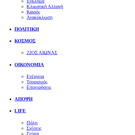
Έγκλημα
Κλιματική Αλλαγή
Καιρός
Ανακύκλωση
ΠΟΛΙΤΙΚΗ
ΚΟΣΜΟΣ
22ΟΣ ΑΙΩΝΑΣ
ΟΙΚΟΝΟΜΙΑ
Ενέργεια
Τουρισμός
Επιχειρήσεις
ΑΠΟΨΗ
LIFE
Πόλη
Σχέσεις
Γεύση