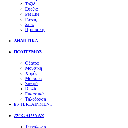
Ταξίδι
Ευεξία
Pet Life
Γονείς
Στυλ
Προτάσεις
ΑΘΛΗΤΙΚΑ
ΠΟΛΙΤΣΜΟΣ
Θέατρο
Μουσική
Χορός
Μουσεία
Σινεμά
Βιβλίο
Εικαστικά
Τηλεόραση
ENTERTAINMENT
22ΟΣ ΑΙΩΝΑΣ
Τεχνολογία