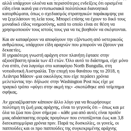
αλλά υπάρχουν ολοένα και περισσότερες ενδείξεις ότι ορισμένα
είδη είναι ικανά για εντυπωσιακά πολύπλοκα διανοητικά
κατορθώματα, όπως ο σχεδιασμός στρατηγικών παράκαμψης για
να ξεγελάσουν τη λεία τους. Μπορεί επίσης να έχουν το δικό τους
μοναδικό είδος νοημοσύνης, κατά το οποίο είναι σε θέση να
χρησιμοποιούν τους ιστούς τους για να τις βοηθούν να σκέφτονται.
Και αν καταφέρουν να αποφύγουν την εξόντωση από υστερικούς
ανθρώπους, υπάρχουν είδη αραχνών που μπορούν να ζήσουν για
δεκαετίες.
Η γηραιότερη γνωστή αράχνη στον πλανήτη έφτασε στην
αξιοσέβαστη ηλικία των 43 ετών. Όλο αυτό το διάστημα, είχε μόνο
ένα σπίτι, ένα λαγούμι στο καταφύγιο North Bungulla, στη
νοτιοδυτική Αυστραλία. Την εποχή του θανάτου της το 2018, η
Λεάντρα Μάσον -μια οικολόγος που είχε περάσει χρόνια
μελετώντας την- δήλωσε στην Washington Post πώς είχε με
τραγικό τρόπο «φύγει στην ακμή της» -σκοτώθηκε από τσίμπημα
σφήκας.
Αν χρειαζόμασταν κάποιον άλλο λόγο για να θεωρήσουμε
πολύτιμη τη ζωή μιας αράχνης, είναι το γεγονός ότι – όπως και με
όλα τα ζώα που ζουν σήμερα – κάθε μια από αυτές είναι προϊόν
μιας αδιάσπαστης σειράς προγόνων που εντοπίζονται έως και 3,8
δισεκατομμύρια χρόνια πριν. Παρά τις δυσκολίες, οι γονείς, οι
παππούδες και οι προ παππούδες της συγκεκριμένης αράχνης