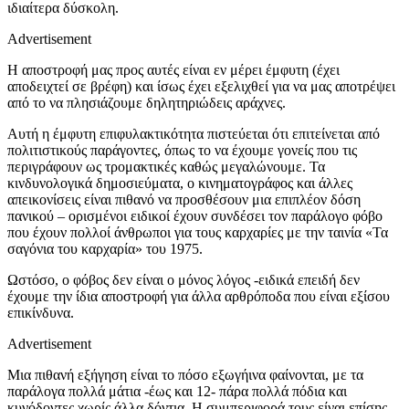
ιδιαίτερα δύσκολη.
Advertisement
Η αποστροφή μας προς αυτές είναι εν μέρει έμφυτη (έχει
αποδειχτεί σε βρέφη) και ίσως έχει εξελιχθεί για να μας αποτρέψει
από το να πλησιάζουμε δηλητηριώδεις αράχνες.
Αυτή η έμφυτη επιφυλακτικότητα πιστεύεται ότι επιτείνεται από
πολιτιστικούς παράγοντες, όπως το να έχουμε γονείς που τις
περιγράφουν ως τρομακτικές καθώς μεγαλώνουμε. Τα
κινδυνολογικά δημοσιεύματα, ο κινηματογράφος και άλλες
απεικονίσεις είναι πιθανό να προσθέσουν μια επιπλέον δόση
πανικού – ορισμένοι ειδικοί έχουν συνδέσει τον παράλογο φόβο
που έχουν πολλοί άνθρωποι για τους καρχαρίες με την ταινία «Τα
σαγόνια του καρχαρία» του 1975.
Ωστόσο, ο φόβος δεν είναι ο μόνος λόγος -ειδικά επειδή δεν
έχουμε την ίδια αποστροφή για άλλα αρθρόποδα που είναι εξίσου
επικίνδυνα.
Advertisement
Μια πιθανή εξήγηση είναι το πόσο εξωγήινα φαίνονται, με τα
παράλογα πολλά μάτια -έως και 12- πάρα πολλά πόδια και
κυνόδοντες χωρίς άλλα δόντια. Η συμπεριφορά τους είναι επίσης