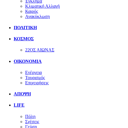
Έγκλημα
Κλιματική Αλλαγή
Καιρός
Ανακύκλωση
ΠΟΛΙΤΙΚΗ
ΚΟΣΜΟΣ
22ΟΣ ΑΙΩΝΑΣ
ΟΙΚΟΝΟΜΙΑ
Ενέργεια
Τουρισμός
Επιχειρήσεις
ΑΠΟΨΗ
LIFE
Πόλη
Σχέσεις
Γεύση