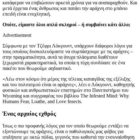
κατάφεραν να επιβιώσουν αρκετά χρόνια για να αναπαραχθούν. Και
μετά έρχεται ένας άνθρωπος και πατάει την αράχνη στο μπάνιο
επειδή είναι ενοχλητική.
Οπότε, είμαστε όλοι απλά σκληροί – ή συμβαίνει κάτι άλλο;
Advertisement
Σύμφωνα με τον Τζέφρι Λόκγουντ, υπάρχουν διάφοροι λόγοι για
τους οποίους δυσκολευόμαστε να συμπάσχουμε με τις αράχνες –
στην πραγματικότητα, αυτά τα άτυχα πλάσματα διαθέτουν
ξεχωριστά χαρακτηριστικά, τα οποία η τύχη συνδύασε σε ένα
πακέτο που θεωρούμε αηδιαστικό.
«Λέω στον κόσμο ότι μέρος της τέλειας καταιγίδας της εξέλιξης
και του πολιτισμού είναι οι αράχνες», λέει ο Λόκγουντ, καθηγητής
φυσικών και ανθρωπιστικών επιστημών στο Πανεπιστήμιο του
Wyoming και συγγραφέας του βιβλίου The Infested Mind: Why
Humans Fear, Loathe, and Love Insects.
Ένας αρχαίος εχθρός
Ίσως ο πιο προφανής λόγος για τον οποίο θεωρούμε εντάξει να
εξοντώνουμε τις αράχνες, είναι ο παθολογικός μας φόβος για
οτιδήποτε με οκτώ πόδια, γεγονός που καθιστά την ενσυναίσθηση