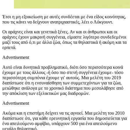
Έτσι η μη εξοικείωση με αυτές συνδέεται με ένα είδος κοινότητας,
που τις κάνει να δείχνουν ανατριχιαστικές, λέει ο Λόκγουντ.
Οι αράχνες είναι και γενετικά ξένες. Αν και οι άνθρωποι και οι
αράχνες έχουν μακρινή συγγένεια, είμαστε λιγότερο συνδεδεμένοι
μαζί τους από ό,τι με άλλα ζώα, όπως τα θηλαστικά ή ακόμη και τα
ερπετά.
Advertisement
Αυτό είναι δυνητικά προβληματικό, διότι όσο περισσότερα κοινά
έχουμε με τους άλλους -ή όσο πιο στενή συγγένεια έχουμε- τόσο
περισσότερη συμπόνια έχουμε γι′ αυτούς. Μια μελέτη του 2019
διαπίστωσε ότι η ενσυναίσθηση των συμμετεχόντων για τα ζώα,
μειώθηκε ανάλογα με το χρονικό διάστημα που μεσολάβησε από
την απόκλιση των εξελικτικών μας διαδρομών.
Advertisement
Ακόμα και η επιστήμη δείχνει να τις αγνοεί. Μια μελέτη του 2010
διαπίστωσε ότι, για κάθε ερευνητική εργασία που δημοσιεύεται για
ένα απειλούμενο αμφίβιο, υπάρχουν 500 για ένα απειλούμενο
μεγάλο θηλαστικό.