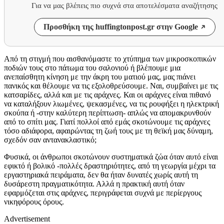
Για να μας βλέπεις πιο συχνά στα αποτελέσματα αναζήτησης
Προσθήκη της huffingtonpost.gr στην Google
Από τη στιγμή που αισθανόμαστε το χτύπημα των μικροσκοπικών
ποδιών τους στο πάτωμα του σαλονιού ή βλέπουμε μια
ανεπαίσθητη κίνηση με την άκρη του ματιού μας, μας πιάνει
πανικός και θέλουμε να τις εξολοθρεύσουμε. Ναι, συμβαίνει με τις
κατσαρίδες, αλλά και με τις αράχνες. Και οι αράχνες είναι πιθανό
να καταλήξουν λιωμένες, ψεκασμένες, να τις ρουφήξει η ηλεκτρική
σκούπα ή -στην καλύτερη περίπτωση- απλώς να απομακρυνθούν
από το σπίτι μας. Γιατί πολλοί από εμάς σκοτώνουμε τις αράχνες
τόσο αδιάφορα, αφαιρώντας τη ζωή τους με τη θεϊκή μας δύναμη,
σχεδόν σαν αντανακλαστικό;
Φυσικά, οι άνθρωποι σκοτώνουν συστηματικά ζώα όταν αυτό είναι
εφικτό ή βολικό -πολλές δραστηριότητες, από τη γεωργία μέχρι τα
εργαστηριακά πειράματα, δεν θα ήταν δυνατές χωρίς αυτή τη
δυσάρεστη πραγματικότητα. Αλλά η πρακτική αυτή όταν
εφαρμόζεται στις αράχνες, περιγράφεται συχνά με περίεργους
νικηφόρους όρους.
Advertisement