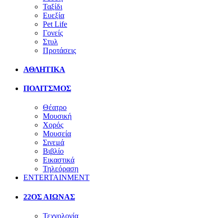
Ταξίδι
Ευεξία
Pet Life
Γονείς
Στυλ
Προτάσεις
ΑΘΛΗΤΙΚΑ
ΠΟΛΙΤΣΜΟΣ
Θέατρο
Μουσική
Χορός
Μουσεία
Σινεμά
Βιβλίο
Εικαστικά
Τηλεόραση
ENTERTAINMENT
22ΟΣ ΑΙΩΝΑΣ
Τεχνολογία