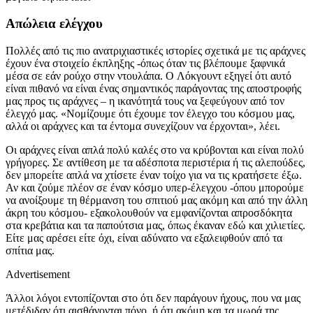
Απώλεια ελέγχου
Πολλές από τις πιο ανατριχιαστικές ιστορίες σχετικά με τις αράχνες
έχουν ένα στοιχείο έκπληξης -όπως όταν τις βλέπουμε ξαφνικά
μέσα σε εάν ρούχο στην ντουλάπα. Ο Λόκγουντ εξηγεί ότι αυτό
είναι πιθανό να είναι ένας σημαντικός παράγοντας της αποστροφής
μας προς τις αράχνες – η ικανότητά τους να ξεφεύγουν από τον
έλεγχό μας. «Νομίζουμε ότι έχουμε τον έλεγχο του κόσμου μας,
αλλά οι αράχνες και τα έντομα συνεχίζουν να έρχονται», λέει.
Οι αράχνες είναι απλά πολύ καλές στο να κρύβονται και είναι πολύ
γρήγορες. Σε αντίθεση με τα αδέσποτα περιστέρια ή τις αλεπούδες,
δεν μπορείτε απλά να χτίσετε έναν τοίχο για να τις κρατήσετε έξω.
Αν και ζούμε πλέον σε έναν κόσμο υπερ-έλεγχου -όπου μπορούμε
να ανοίξουμε τη θέρμανση του σπιτιού μας ακόμη και από την άλλη
άκρη του κόσμου- εξακολουθούν να εμφανίζονται απροσδόκητα
στα κρεβάτια και τα παπούτσια μας, όπως έκαναν εδώ και χιλιετίες.
Είτε μας αρέσει είτε όχι, είναι αδύνατο να εξαλειφθούν από τα
σπίτια μας.
Advertisement
Άλλοι λόγοι εντοπίζονται στο ότι δεν παράγουν ήχους, που να μας
μετέδιδαν ότι αισθάνονται πόνο, ή ότι ακόμη και τα μωρά της