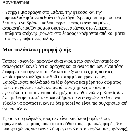
Advertisement
«Υπήρχε μια αράχνη στο μπάνιο, την ψέκασα και την
παρακολούθησα να πεθαίνει σιγά-σιγά. Χρειάζεται περίπου ένα
λεπτό για να δράσει, καλό», έγραψε ένας ικανοποιημένος
αγοραστής προϊόντος που σκοτώνει αράχνες στο Amazon.
«πτώματα αράχνης (πολλά) στο έδαφος / κρέμονται από κομμάτια
ιστού», έγραψε ένας άλλος.
Μια πολύπλοκη μορφή ζωής
Τέτοιες «σφαγές» αραχνών είναι ακόμα πιο συγκλονιστικές αν
αναλογιστεί κανείς ότι οι αράχνες και οι άνθρωποι δεν είναι τόσο
διαφορετικοί οργανισμοί. Αν και οι εξελικτικές μας πορείες
χωρίστηκαν τουλάχιστον 530 εκατομμύρια χρόνια πριν,
μοιραζόμαστε πολλά από τα ίδια όργανα και μέρη του σώματος
-όπως τα γόνατα- αλλά και παρόμοιες χημικές ουσίες του
εγκεφάλου, από την ντοπαμίνη μέχρι την αδρεναλίνη. Κανείς δεν
έχει μελετήσει ποτέ τα συναισθήματα των αραχνών, αλλά είναι
εύκολο να φανταστεί κανείς ότι μπορεί να είναι πιο συγκρίσιμα απ′
ό,τι νομίζετε.
Εξίσου, ο εγκέφαλός τους δεν είναι καθόλου βαρύς στους
αραχνοειδείς ώμους τους (ή στα πόδια τους – μερικές φορές δεν
υπάρχει χώρος για έναν πλήρη εγκέφαλο στο κεφάλι μιας αράχνης),