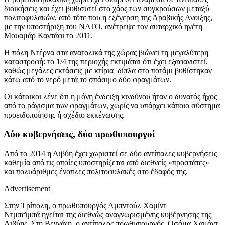
διοικήσεις και έχει βυθισυτεί στο χάος των συγκρούσων μεταξύ
πολιτοφυλακών, από τότε που η εξέγερση της Αραβικής Ανοιξης,
με την υποστήριξη του ΝΑΤΟ, ανέτρεψε τον αυταρχικό ηγέτη
Μουαμάρ Καντάφι το 2011.
Η πόλη Ντέρνα στα ανατολικά της χώρας βιώνει τη μεγαλύτερη
καταστροφή: το 1/4 της περιοχής εκτιμάται ότι έχει εξαφανιστεί,
καθώς μεγάλες εκτάσεις με κτίρια δίπλα στο ποτάμι βυθίστηκαν
κάτω από το νερό μετά το σπάσιμο δύο φραγμάτων.
Οι κάτοικοι λένε ότι η μόνη ένδειξη κινδύνου ήταν ο δυνατός ήχος
από το ράγισμα των φραγμάτων, χωρίς να υπάρχει κάποιο σύστημα
προειδοποίησης ή σχέδιο εκκένωσης.
Δύο κυβερνήσεις, δύο πρωθυπουργοί
Από το 2014 η Λιβύη έχει χωριστεί σε δύο αντίπαλες κυβερνήσεις
καθεμία από τις οποίες υποστηρίζεται από διεθνείς «προστάτες»
και πολυάριθμες ένοπλες πολιτοφυλακές στο έδαφός της.
Advertisement
Στην Τρίπολη, ο πρωθυπουργός Αμπντούλ Χαμίντ
Ντμπεϊμπά ηγείται της διεθνώς αναγνωρισμένης κυβέρνησης της
Λιβύης. Στη Βεγγάζη, ο αντίπαλος πρωθυπουργός, Οσάμα Χαμάντ,