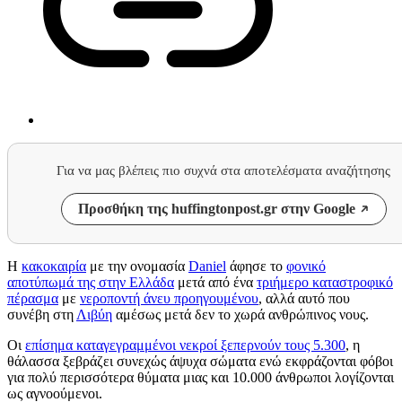
Για να μας βλέπεις πιο συχνά στα αποτελέσματα αναζήτησης
Προσθήκη της huffingtonpost.gr στην Google
Η
κακοκαιρία
με την ονομασία
Daniel
άφησε το
φονικό
αποτύπωμά της στην Ελλάδα
μετά από ένα
τριήμερο καταστροφικό
πέρασμα
με
νεροποντή άνευ προηγουμένου
, αλλά αυτό που
συνέβη στη
Λιβύη
αμέσως μετά δεν το χωρά ανθρώπινος νους.
Οι
επίσημα καταγεγραμμένοι νεκροί ξεπερνούν τους 5.300
, η
θάλασσα ξεβράζει συνεχώς άψυχα σώματα ενώ εκφράζονται φόβοι
για πολύ περισσότερα θύματα μιας και 10.000 άνθρωποι λογίζονται
ως αγνοούμενοι.