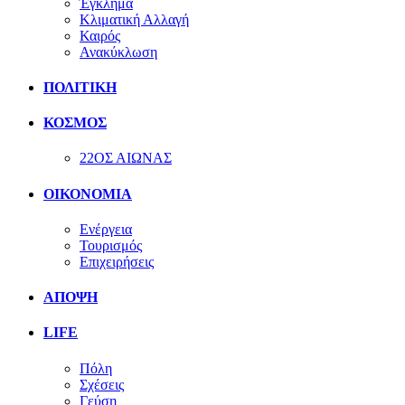
Έγκλημα
Κλιματική Αλλαγή
Καιρός
Ανακύκλωση
ΠΟΛΙΤΙΚΗ
ΚΟΣΜΟΣ
22ΟΣ ΑΙΩΝΑΣ
ΟΙΚΟΝΟΜΙΑ
Ενέργεια
Τουρισμός
Επιχειρήσεις
ΑΠΟΨΗ
LIFE
Πόλη
Σχέσεις
Γεύση