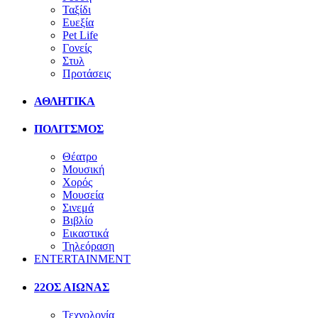
Ταξίδι
Ευεξία
Pet Life
Γονείς
Στυλ
Προτάσεις
ΑΘΛΗΤΙΚΑ
ΠΟΛΙΤΣΜΟΣ
Θέατρο
Μουσική
Χορός
Μουσεία
Σινεμά
Βιβλίο
Εικαστικά
Τηλεόραση
ENTERTAINMENT
22ΟΣ ΑΙΩΝΑΣ
Τεχνολογία