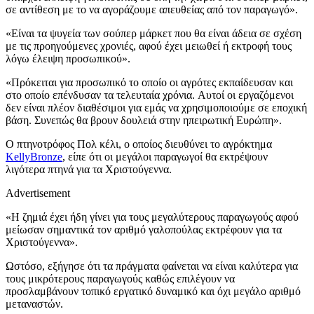
σε αντίθεση με το να αγοράζουμε απευθείας από τον παραγωγό».
«Είναι τα ψυγεία των σούπερ μάρκετ που θα είναι άδεια σε σχέση
με τις προηγούμενες χρονιές, αφού έχει μειωθεί ή εκτροφή τους
λόγω έλειψη προσωπικού».
«Πρόκειται για προσωπικό το οποίο οι αγρότες εκπαίδευσαν και
στο οποίο επένδυσαν τα τελευταία χρόνια.
Αυτοί οι εργαζόμενοι
δεν είναι πλέον διαθέσιμοι για εμάς να χρησιμοποιούμε σε εποχική
βάση. Συνεπώς θα βρουν δουλειά στην ηπειρωτική Ευρώπη».
Ο πτηνοτρόφος Πολ κέλι, ο οποίος διευθύνει το αγρόκτημα
KellyBronze
, είπε ότι οι μεγάλοι παραγωγοί θα εκτρέψουν
λιγότερα πτηνά για τα Χριστούγεννα.
Advertisement
«Η ζημιά έχει ήδη γίνει για τους μεγαλύτερους παραγωγούς αφού
μείωσαν σημαντικά τον αριθμό γαλοπούλας εκτρέφουν για τα
Χριστούγεννα».
Ωστόσο, εξήγησε ότι τα πράγματα φαίνεται να είναι καλύτερα για
τους μικρότερους παραγωγούς καθώς επιλέγουν να
προσλαμβάνουν τοπικό εργατικό δυναμικό και όχι μεγάλο αριθμό
μεταναστών.