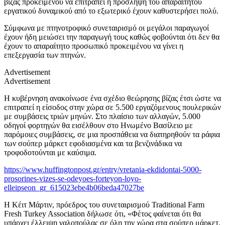
βίζας προκειμένου να επιτραπεί η πρόσληψη του απαραίτητου
εργατικού δυναμικού από το εξωτερικό έχουν καθυστερήσει πολύ.
Σύμφωνα με πτηνοτροφικό συνεταιρισμό οι μεγάλοι παραγωγοί
έχουν ήδη μειώσει την παραγωγή τους καθώς φοβούνται ότι δεν θα
έχουν το απαραίτητο προσωπικό προκειμένου να γίνει η
επεξεργασία των πτηνών.
Advertisement
Advertisement
Η κυβέρνηση ανακοίνωσε ένα σχέδιο θεώρησης βίζας έτσι ώστε να
επιτραπεί η είσοδος στην χώρα σε 5.500 εργαζόμενους πουλερικών
με συμβάσεις τριών μηνών. Στο πλαίσιο των αλλαγών, 5.000
οδηγοί φορτηγών θα εισέλθουν στο Ηνωμένο Βασίλειο με
παρόμοιες συμβάσεις, σε μια προσπάθεια να διατηρηθούν τα ράφια
των σούπερ μάρκετ εφοδιασμένα και τα βενζινάδικα να
τροφοδοτούνται με καύσιμα.
https://www.huffingtonpost.gr/entry/vretania-ekdidontai-5000-
prosorines-vizes-se-odeyoes-forteyon-loyo-
elleipseon_gr_615023ebe4b06beda47027be
Η Κέιτ Μάρτιν, πρόεδρος του συνεταιρισμού Traditional Farm
Fresh Turkey Association δήλωσε ότι, «Φέτος φαίνεται ότι θα
υπάρχει έλλειψη γαλοπούλας σε όλη την χώρα στα σούπερ μάρκετ,