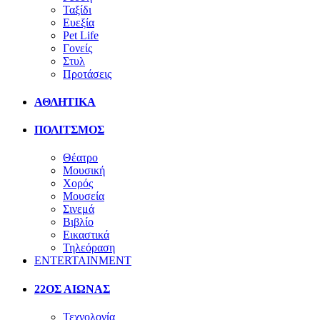
Ταξίδι
Ευεξία
Pet Life
Γονείς
Στυλ
Προτάσεις
ΑΘΛΗΤΙΚΑ
ΠΟΛΙΤΣΜΟΣ
Θέατρο
Μουσική
Χορός
Μουσεία
Σινεμά
Βιβλίο
Εικαστικά
Τηλεόραση
ENTERTAINMENT
22ΟΣ ΑΙΩΝΑΣ
Τεχνολογία