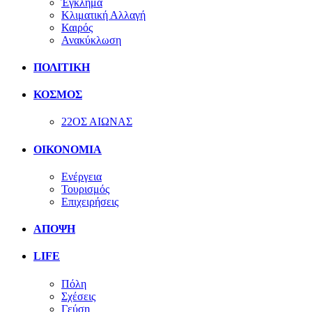
Έγκλημα
Κλιματική Αλλαγή
Καιρός
Ανακύκλωση
ΠΟΛΙΤΙΚΗ
ΚΟΣΜΟΣ
22ΟΣ ΑΙΩΝΑΣ
ΟΙΚΟΝΟΜΙΑ
Ενέργεια
Τουρισμός
Επιχειρήσεις
ΑΠΟΨΗ
LIFE
Πόλη
Σχέσεις
Γεύση