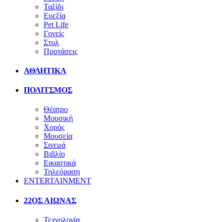
Ταξίδι
Ευεξία
Pet Life
Γονείς
Στυλ
Προτάσεις
ΑΘΛΗΤΙΚΑ
ΠΟΛΙΤΣΜΟΣ
Θέατρο
Μουσική
Χορός
Μουσεία
Σινεμά
Βιβλίο
Εικαστικά
Τηλεόραση
ENTERTAINMENT
22ΟΣ ΑΙΩΝΑΣ
Τεχνολογία