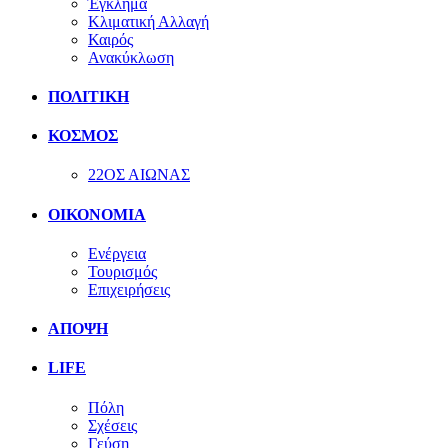
Έγκλημα
Κλιματική Αλλαγή
Καιρός
Ανακύκλωση
ΠΟΛΙΤΙΚΗ
ΚΟΣΜΟΣ
22ΟΣ ΑΙΩΝΑΣ
ΟΙΚΟΝΟΜΙΑ
Ενέργεια
Τουρισμός
Επιχειρήσεις
ΑΠΟΨΗ
LIFE
Πόλη
Σχέσεις
Γεύση