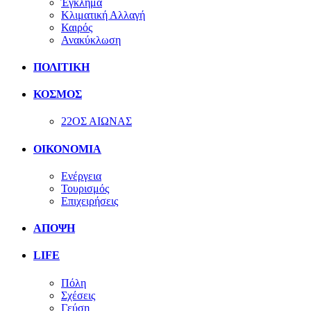
Έγκλημα
Κλιματική Αλλαγή
Καιρός
Ανακύκλωση
ΠΟΛΙΤΙΚΗ
ΚΟΣΜΟΣ
22ΟΣ ΑΙΩΝΑΣ
ΟΙΚΟΝΟΜΙΑ
Ενέργεια
Τουρισμός
Επιχειρήσεις
ΑΠΟΨΗ
LIFE
Πόλη
Σχέσεις
Γεύση