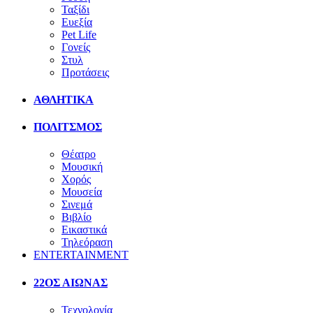
Ταξίδι
Ευεξία
Pet Life
Γονείς
Στυλ
Προτάσεις
ΑΘΛΗΤΙΚΑ
ΠΟΛΙΤΣΜΟΣ
Θέατρο
Μουσική
Χορός
Μουσεία
Σινεμά
Βιβλίο
Εικαστικά
Τηλεόραση
ENTERTAINMENT
22ΟΣ ΑΙΩΝΑΣ
Τεχνολογία