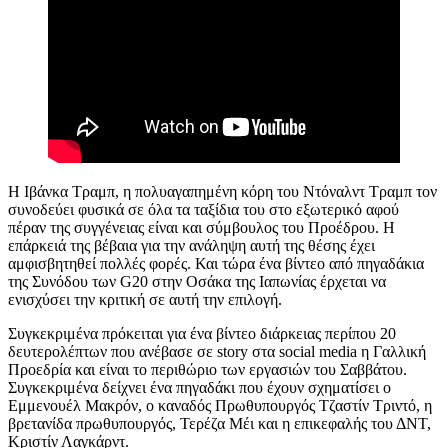
H
Ιβάνκα Τραμπ, η πολυαγαπημένη κόρη του Ντόναλντ Τραμπ τον
συνοδεύει φυσικά σε όλα τα ταξίδια του στο εξωτερικό αφού
πέραν της συγγένειας είναι και σύμβουλος του Προέδρου. Η
επάρκειά της βέβαια για την ανάληψη αυτή της θέσης έχει
αμφισβητηθεί πολλές φορές. Και τώρα ένα βίντεο από πηγαδάκια
της Συνόδου των
G20
στην Οσάκα της Ιαπωνίας έρχεται να
ενισχύσει την κριτική σε αυτή την επιλογή.
Συγκεκριμένα πρόκειται για ένα βίντεο διάρκειας περίπου 20
δευτερολέπτων που ανέβασε σε story στα social media η Γαλλική
Προεδρία και είναι το περιθώριο των εργασιών του Σαββάτου.
Συγκεκριμένα δείχνει ένα πηγαδάκι που έχουν σχηματίσει ο
Εμμενουέλ Μακρόν, ο καναδός Πρωθυπουργός Τζαστίν Τριντό, η
βρετανίδα πρωθυπουργός, Τερέζα Μέι και η επικεφαλής του ΔΝΤ,
Κριστίν Λαγκάρντ.