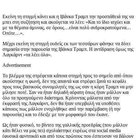
Εκείνη τη στιγμή κάνει και η Ιβάνκα Τραμπ την προσπάθειά της να
μπει στη συζήτηση και ακούγεται να λέει: «Και το ίδιο ισχύει και
με τα θέματα άμυνας, σε όρους…είναι πολύ ανδροκρατούμενα…
Οπότε…».
Μέχρι εκείνη τη στιγμή ουδείς εκ των τεσσάρων φάνηκε να δίνει
σημασία στην παρουσία της Ιβάνκα Τραμπ. Η αντίδραση όμως της
Λαγκάρντ «τα λέει όλα».
Advertisement
Το βλέμμα της στρέφεται κάποια στιγμή προς το σημείο από όπου
ακούστηκε η φωνή, δεν της απαντά και στρέφει ξανά το κεφάλι
προς τους βασικούς συνομιλητές της ως σαν η κόρη Τραμπ να μην
μίλησε ποτέ. Σαν να ήταν δηλαδή αόρατη όπως ήταν μάλλον και
όλo τα προηγούμενο διάστημα. Κρίνοντας μάλιστα από την
έκφρασή της Λαγκάρντ, δεν θα ήταν υπερβολή να υποθέσει
κάποιος πως μάλλον ενοχλήθηκε από την παρέμβαση (ή την
παρουσία;) και το έδειξε με τον μορφασμό που έκανε.
Ως ήταν φυσικό, το βίντεο της γαλλικής προεδρίας (που μάλλον
κάτι θέλει να μας πει) σχολιάστηκε ευρέως στα
social media
(φυσικά αρνητικά) και από τους πρώτους που έσπευσαν να βάλουν