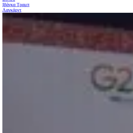
Ιβάνκα Τραμπ
Λαγκάρντ