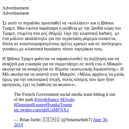
Advertisement
Advertisement
Σε αυτό το πηγαδάκι προσπαθεί να «κολλήσει» και η Ιβάνκα
Τραμπ. Μια εικόνα παράταιρη η αλήθεια με την ξανθιά κόρη του
Τραμπ, ντυμένη στα ροζ (θύμιζε λίγο την κλασσική barbie), με
ένα μάλλον ακατάλληλο για την περίσταση φόρεμα-τουαλέτα,
δίπλα σε κουστουμαρισμένους ηγέτες κρατών και σε πανίσχυρες
γυναίκες με κλασσικά
bussiness
τύπου ταγεράκια τους.
Η Ιβάνκα Τραμπ φαίνεται να παρακολουθεί τη συζήτηση και να
αναζητά μια ευκαιρία για να συμμετάσχει σε αυτή ενώ ο Μακρόν
ακούγεται να αναφέρεται σε θέματα «κοινωνικής δικαιοσύνης». Η
Μέι ακούγεται να απαντά στον Μακρόν: «Μόλις αρχίσεις να μιλάς
όμως για την οικονομική πτυχή, πολύς κόσμος που πριν ήταν
αρνητικός, έχει τη διάθεση να ακούσει».
The French Government social media team hitting it out
of the park:
#vivelefrance
#Elysée
#DunningKruger
#IvankaTrump
pic.twitter.com/qhfUaMFNXv
— Brian Iselin 🇸🇪🇦🇺 (@brianiselin67)
June 30,
2019