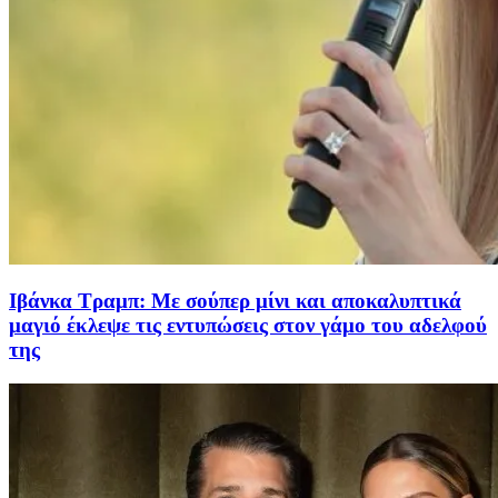
Ιβάνκα Τραμπ: Με σούπερ μίνι και αποκαλυπτικά
μαγιό έκλεψε τις εντυπώσεις στον γάμο του αδελφού
της