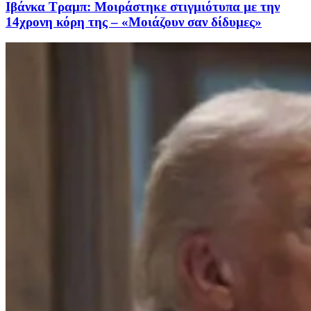
Ιβάνκα Τραμπ: Μοιράστηκε στιγμιότυπα με την
14χρονη κόρη της – «Μοιάζουν σαν δίδυμες»