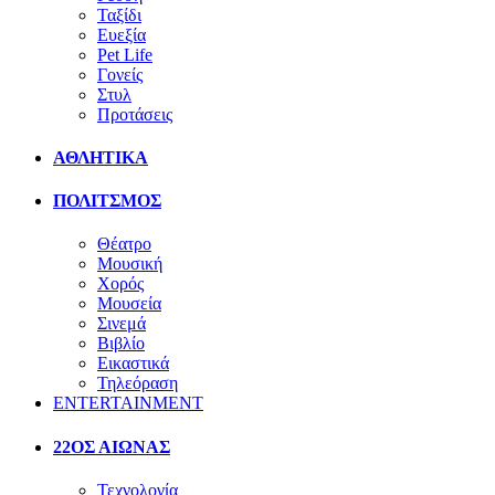
Ταξίδι
Ευεξία
Pet Life
Γονείς
Στυλ
Προτάσεις
ΑΘΛΗΤΙΚΑ
ΠΟΛΙΤΣΜΟΣ
Θέατρο
Μουσική
Χορός
Μουσεία
Σινεμά
Βιβλίο
Εικαστικά
Τηλεόραση
ENTERTAINMENT
22ΟΣ ΑΙΩΝΑΣ
Τεχνολογία