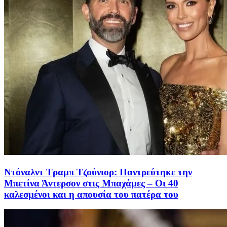
Ντόναλντ Τραμπ Τζούνιορ: Παντρεύτηκε την
Μπετίνα Άντερσον στις Μπαχάμες – Οι 40
καλεσμένοι και η απουσία του πατέρα του