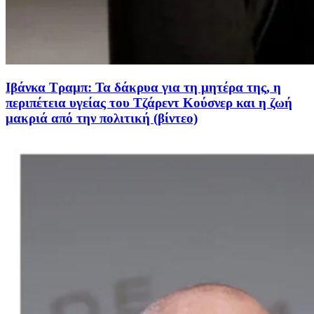
Ιβάνκα Τραμπ: Τα δάκρυα για τη μητέρα της, η
περιπέτεια υγείας του Τζάρεντ Κούσνερ και η ζωή
μακριά από την πολιτική (βίντεο)