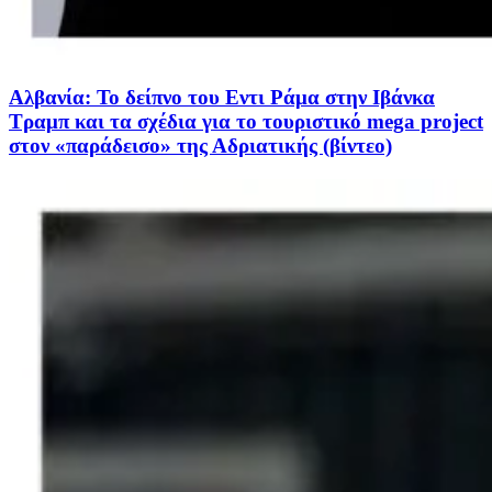
Aλβανία: Το δείπνο του Εντι Ράμα στην Ιβάνκα
Τραμπ και τα σχέδια για το τουριστικό mega project
στον «παράδεισο» της Αδριατικής (βίντεο)