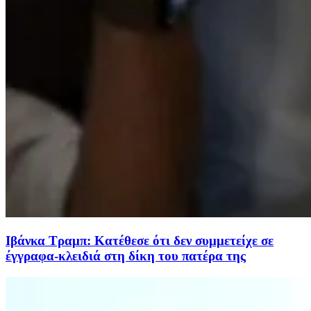
Ιβάνκα Τραμπ: Κατέθεσε ότι δεν συμμετείχε σε
έγγραφα-κλειδιά στη δίκη του πατέρα της