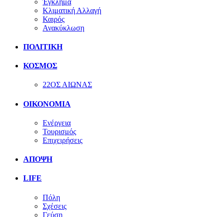
Έγκλημα
Κλιματική Αλλαγή
Καιρός
Ανακύκλωση
ΠΟΛΙΤΙΚΗ
ΚΟΣΜΟΣ
22ΟΣ ΑΙΩΝΑΣ
ΟΙΚΟΝΟΜΙΑ
Ενέργεια
Τουρισμός
Επιχειρήσεις
ΑΠΟΨΗ
LIFE
Πόλη
Σχέσεις
Γεύση