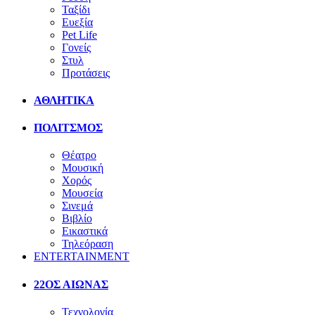
Ταξίδι
Ευεξία
Pet Life
Γονείς
Στυλ
Προτάσεις
ΑΘΛΗΤΙΚΑ
ΠΟΛΙΤΣΜΟΣ
Θέατρο
Μουσική
Χορός
Μουσεία
Σινεμά
Βιβλίο
Εικαστικά
Τηλεόραση
ENTERTAINMENT
22ΟΣ ΑΙΩΝΑΣ
Τεχνολογία