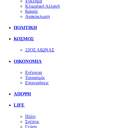
Έγκλημα
Κλιματική Αλλαγή
Καιρός
Ανακύκλωση
ΠΟΛΙΤΙΚΗ
ΚΟΣΜΟΣ
22ΟΣ ΑΙΩΝΑΣ
ΟΙΚΟΝΟΜΙΑ
Ενέργεια
Τουρισμός
Επιχειρήσεις
ΑΠΟΨΗ
LIFE
Πόλη
Σχέσεις
Γεύση