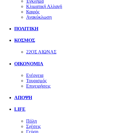
Έγκλημα
Κλιματική Αλλαγή
Καιρός
Ανακύκλωση
ΠΟΛΙΤΙΚΗ
ΚΟΣΜΟΣ
22ΟΣ ΑΙΩΝΑΣ
ΟΙΚΟΝΟΜΙΑ
Ενέργεια
Τουρισμός
Επιχειρήσεις
ΑΠΟΨΗ
LIFE
Πόλη
Σχέσεις
Γεύση