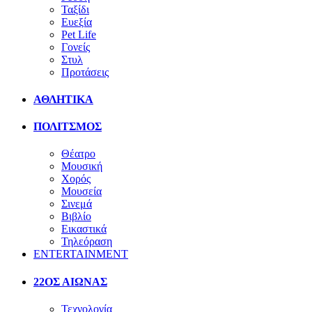
Ταξίδι
Ευεξία
Pet Life
Γονείς
Στυλ
Προτάσεις
ΑΘΛΗΤΙΚΑ
ΠΟΛΙΤΣΜΟΣ
Θέατρο
Μουσική
Χορός
Μουσεία
Σινεμά
Βιβλίο
Εικαστικά
Τηλεόραση
ENTERTAINMENT
22ΟΣ ΑΙΩΝΑΣ
Τεχνολογία