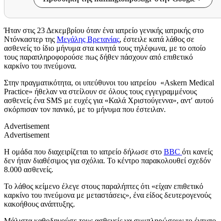
Ήταν στις 23 Δεκεμβρίου όταν ένα ιατρείο γενικής ιατρικής στo
Ντόνκαστερ της
Μεγάλης Βρετανίας
, έστειλε κατά λάθος σε
ασθενείς το ίδιο μήνυμα στα κινητά τους τηλέφωνα, με το οποίο
τους παραπληροφορούσε πως δήθεν πάσχουν από επιθετικό
καρκίνο του πνεύμονα.
Στην πραγματικότητα, οι υπεύθυνοι του ιατρείου «Askern Medical
Practice» ήθελαν να στείλουν σε όλους τους εγγεγραμμένους
ασθενείς ένα SMS με ευχές για «Καλά Χριστούγεννα», αντ′ αυτού
σκόρπισαν τον πανικό, με το μήνυμα που έστειλαν.
Advertisement
Advertisement
Η ομάδα που διαχειρίζεται το ιατρείο δήλωσε στο
BBC
ότι κανείς
δεν ήταν διαθέσιμος για σχόλια. Το κέντρο παρακολουθεί σχεδόν
8.000 ασθενείς.
Το λάθος κείμενο έλεγε στους παραλήπτες ότι «είχαν επιθετικό
καρκίνο του πνεύμονα με μεταστάσεις», ένα είδος δευτερογενούς
κακοήθους ανάπτυξης.
Μάλιστα καθοδηγούσε τους ασθενείς να συμπληρώσουν το έντυπο