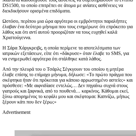
DS1500, το οποίο επιτρέπει σε άτομα με ανίατες ασθένειες να
διεκδικήσουν ορισμένα επιδόματα.
Ωστόσο, περίπου μια ώρα αργότερα οι εμβρόντητοι παραλήπτες
έλαβαν ένα δεύτερο μήνυμα που τους ενημέρωνε ότι επρόκειτο για
λάθος και ότι αντί αυτού προοριζόταν να τους ευχηθεί καλά
Χριστούγεννα.
Η Σάρα Χάργκρειβς, η οποία περίμενε τα αποτελέσματα των
ιατρικών εξετάσεων, είπε ότι «δάκρυσε» όταν έλαβε το SMS, για
να ενημερωθεί αργότερα ότι στάλθηκε κατά λάθος.
Από την πλευρά του ο Τσάρλς Σέγκγουιν του οποίου η μητέρα
έλαβε επίσης το επίμαχο μήνυμα, δήλωσε: «Το πρώτο πράγμα που
σκέφτηκα ήταν ότι πρόκειται για κάποιο αρρωστημένο αστείο;» και
πρόσθεσε: «Με αιφνιδίασε εντελώς… Δεν πηγαίνω συχνά στους
γιατρούς και ξαφνικά, από το πουθενά… καρκίνος. Κάθομαι εκεί,
ξύνω απορημένος το κεφάλι μου και σκέφτομαι: Καπνίζω, μήπως
ξέρουν κάτι που δεν ξέρω;»
Advertisement