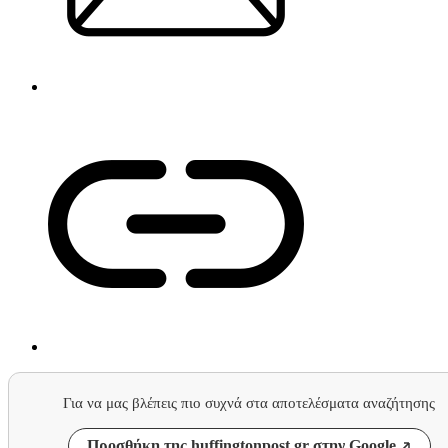
Για να μας βλέπεις πιο συχνά στα αποτελέσματα αναζήτησης
Προσθήκη της huffingtonpost.gr στην Google