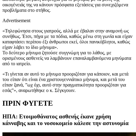
οικογένειάς της να κάνουν πρόσφατα εξετάσεις για συνεχιζόμενα
προβλήματα στο στήθος.
Advertisement
«Τηλεφώνησα στους γιατρούς, αλλά με έβαλαν στην αναμονή ως
συνήθως. Έτσι, πήγα με τα πόδια, καθώς μένω στη γωνία και είχαν
καταφτάσει περίπου έξι άνθρωποι εκεί, όλοι πανικόβλητοι, καθώς
είχαν λάβει το ίδιο μήνυμα».
Το δεύτερο μήνυμα ζητούσε συγγνώμη για το λάθος, με
ορισμένους ασθενείς να λαμβάνουν επαναλαμβανόμενα μηνύματα
από το ιατρείο.
«Τι γίνεται αν αυτό το μήνυμα προοριζόταν για κάποιον, και μετά
του είπαν ότι είναι ένα χριστουγεννιάτικο μήνυμα, και μετά του
είπαν ξανά, ”ωχ όχι, αυτό στην πραγματικότητα προοριζόταν για
εσάς”», αναρωτήθηκε ο κ. Σέγκγουιν.
ΠΡΙΝ ΦΥΓΕΤΕ
ΗΠΑ: Ετοιμοθάνατος ασθενής έκανε χρήση
κάνναβης και το νοσοκομείο κάλεσε την αστυνομία