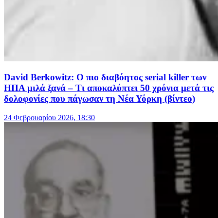
David Berkowitz: Ο πιο διαβόητος serial killer των
ΗΠΑ μιλά ξανά – Τι αποκαλύπτει 50 χρόνια μετά τις
δολοφονίες που πάγωσαν τη Νέα Υόρκη (βίντεο)
24 Φεβρουαρίου 2026, 18:30