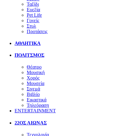
Ταξίδι
Ευεξία
Pet Life
Γονείς
Στυλ
Προτάσεις
ΑΘΛΗΤΙΚΑ
ΠΟΛΙΤΣΜΟΣ
Θέατρο
Μουσική
Χορός
Μουσεία
Σινεμά
Βιβλίο
Εικαστικά
Τηλεόραση
ENTERTAINMENT
22ΟΣ ΑΙΩΝΑΣ
Τεχνολογία