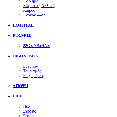
Έγκλημα
Κλιματική Αλλαγή
Καιρός
Ανακύκλωση
ΠΟΛΙΤΙΚΗ
ΚΟΣΜΟΣ
22ΟΣ ΑΙΩΝΑΣ
ΟΙΚΟΝΟΜΙΑ
Ενέργεια
Τουρισμός
Επιχειρήσεις
ΑΠΟΨΗ
LIFE
Πόλη
Σχέσεις
Γεύση