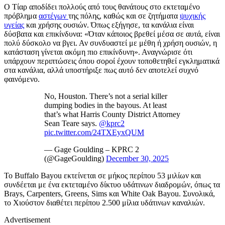
Ο Τίαρ αποδίδει πολλούς από τους θανάτους στο εκτεταμένο
πρόβλημα
αστέγων
της πόλης, καθώς και σε ζητήματα
ψυχικής
υγείας
και χρήσης ουσιών. Όπως εξήγησε, τα κανάλια είναι
δύσβατα και επικίνδυνα: «Όταν κάποιος βρεθεί μέσα σε αυτά, είναι
πολύ δύσκολο να βγει. Αν συνδυαστεί με μέθη ή χρήση ουσιών, η
κατάσταση γίνεται ακόμη πιο επικίνδυνη». Αναγνώρισε ότι
υπάρχουν περιπτώσεις όπου σοροί έχουν τοποθετηθεί εγκληματικά
στα κανάλια, αλλά υποστήριξε πως αυτό δεν αποτελεί συχνό
φαινόμενο.
No, Houston. There’s not a serial killer
dumping bodies in the bayous. At least
that’s what Harris County District Attorney
Sean Teare says.
@kprc2
pic.twitter.com/24TXEyxQUM
— Gage Goulding – KPRC 2
(@GageGoulding)
December 30, 2025
Το Buffalo Bayou εκτείνεται σε μήκος περίπου 53 μιλίων και
συνδέεται με ένα εκτεταμένο δίκτυο υδάτινων διαδρομών, όπως τα
Brays, Carpenters, Greens, Sims και White Oak Bayou. Συνολικά,
το Χιούστον διαθέτει περίπου 2.500 μίλια υδάτινων καναλιών.
Advertisement