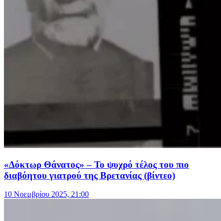
«Δόκτωρ Θάνατος» – Το ψυχρό τέλος του πιο
διαβόητου γιατρού της Βρετανίας (βίντεο)
10 Νοεμβρίου 2025, 21:00