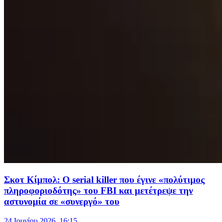
Σκοτ Κίμπολ: Ο serial killer που έγινε «πολύτιμος
πληροφοριοδότης» του FBI και μετέτρεψε την
αστυνομία σε «συνεργό» του
24 Ιουνίου 2026, 16:15