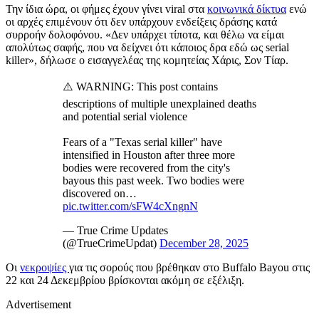
Την ίδια ώρα, οι φήμες έχουν γίνει viral στα
κοινωνικά δίκτυα
ενώ
οι αρχές επιμένουν ότι δεν υπάρχουν ενδείξεις δράσης κατά
συρροήν δολοφόνου. «Δεν υπάρχει τίποτα, και θέλω να είμαι
απολύτως σαφής, που να δείχνει ότι κάποιος δρα εδώ ως serial
killer», δήλωσε ο εισαγγελέας της κομητείας Χάρις, Σον Τίαρ.
⚠️ WARNING: This post contains
descriptions of multiple unexplained deaths
and potential serial violence
Fears of a "Texas serial killer" have
intensified in Houston after three more
bodies were recovered from the city's
bayous this past week. Two bodies were
discovered on…
pic.twitter.com/sFW4cXngnN
— True Crime Updates
(@TrueCrimeUpdat)
December 28, 2025
Οι
νεκροψίες
για τις σορούς που βρέθηκαν στο Buffalo Bayou στις
22 και 24 Δεκεμβρίου βρίσκονται ακόμη σε εξέλιξη.
Advertisement