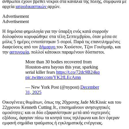
άνθρωποι έχουν βρεθεί νεκροί στα κανάλια της πόλης, σύμφωνα με
αρχεία
ιατροδικαστικών
αρχών.
Advertisement
Advertisement
Η δημόσια φημολογία για την ύπαρξη ενός κατά συρροήν
δολοφόνου κορυφώθηκε στα τέλη Σεπτεμβρίου, όταν μέσα σε
μόλις 5 ημέρες εντοπίστηκαν 5 σοροί. Παρά τις επανειλημμένες
διαψεύσεις από τον
δήμαρχο
του Χιούστον, Τζον Γουίτμαϊρ, και
την
αστυνομία
, πολλοί κάτοικοι παραμένουν δύσπιστοι.
More than 30 bodies recovered from
Houston-area bayous this year, sparking
serial killer fears
https://t.co/72dc9B24kq
pic.twitter.com/YK2fLEcAmn
— New York Post (@nypost)
December
31, 2025
Οικογένειες θυμάτων, όπως της 20χρονης Jade McKissic και του
22χρονου Kenneth Cutting Jr., επισημαίνουν ανησυχητικές
ομοιότητες: και οι δύο εξαφανίστηκαν μετά από νυχτερινές
εξόδους, άφησαν πίσω τα κινητά τους τηλέφωνα και δεν έφεραν
εμφανή σημάδια τραύματος ή εγκληματικής ενέργειας.