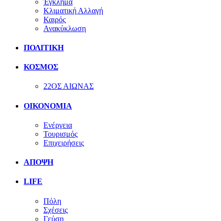
Έγκλημα
Κλιματική Αλλαγή
Καιρός
Ανακύκλωση
ΠΟΛΙΤΙΚΗ
ΚΟΣΜΟΣ
22ΟΣ ΑΙΩΝΑΣ
ΟΙΚΟΝΟΜΙΑ
Ενέργεια
Τουρισμός
Επιχειρήσεις
ΑΠΟΨΗ
LIFE
Πόλη
Σχέσεις
Γεύση