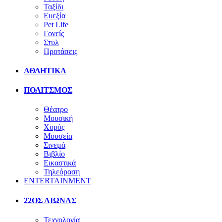
Ταξίδι
Ευεξία
Pet Life
Γονείς
Στυλ
Προτάσεις
ΑΘΛΗΤΙΚΑ
ΠΟΛΙΤΣΜΟΣ
Θέατρο
Μουσική
Χορός
Μουσεία
Σινεμά
Βιβλίο
Εικαστικά
Τηλεόραση
ENTERTAINMENT
22ΟΣ ΑΙΩΝΑΣ
Τεχνολογία