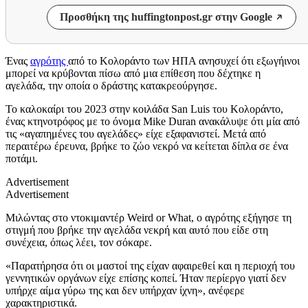
Προσθήκη της huffingtonpost.gr στην Google
Ένας
αγρότης
από το Κολοράντο των ΗΠΑ ανησυχεί ότι εξωγήινοι
μπορεί να κρύβονται πίσω από μια επίθεση που δέχτηκε η
αγελάδα, την οποία ο δράστης κατακρεούργησε.
Το καλοκαίρι του 2023 στην κοιλάδα San Luis του Κολοράντο,
ένας κτηνοτρόφος με το όνομα Mike Duran ανακάλυψε ότι μία από
τις «αγαπημένες του αγελάδες» είχε εξαφανιστεί. Μετά από
περαιτέρω έρευνα, βρήκε το ζώο νεκρό να κείτεται δίπλα σε ένα
ποτάμι.
Advertisement
Advertisement
Μιλώντας στο ντοκιμαντέρ Weird or What, ο αγρότης εξήγησε τη
στιγμή που βρήκε την αγελάδα νεκρή και αυτό που είδε στη
συνέχεια, όπως λέει, τον σόκαρε.
«Παρατήρησα ότι οι μαστοί της είχαν αφαιρεθεί και η περιοχή του
γεννητικών οργάνων είχε επίσης κοπεί. Ήταν περίεργο γιατί δεν
υπήρχε αίμα γύρω της και δεν υπήρχαν ίχνη», ανέφερε
χαρακτηριστικά.