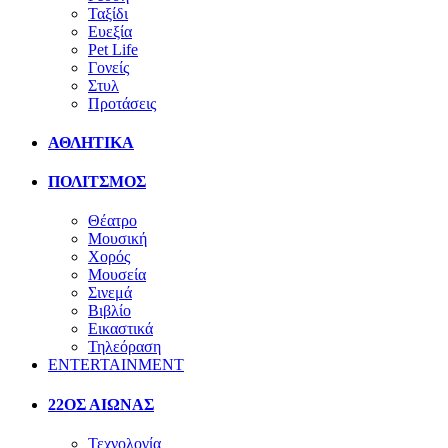
Ταξίδι
Ευεξία
Pet Life
Γονείς
Στυλ
Προτάσεις
ΑΘΛΗΤΙΚΑ
ΠΟΛΙΤΣΜΟΣ
Θέατρο
Μουσική
Χορός
Μουσεία
Σινεμά
Βιβλίο
Εικαστικά
Τηλεόραση
ENTERTAINMENT
22ΟΣ ΑΙΩΝΑΣ
Τεχνολογία