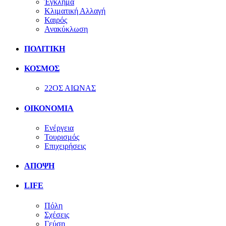
Έγκλημα
Κλιματική Αλλαγή
Καιρός
Ανακύκλωση
ΠΟΛΙΤΙΚΗ
ΚΟΣΜΟΣ
22ΟΣ ΑΙΩΝΑΣ
ΟΙΚΟΝΟΜΙΑ
Ενέργεια
Τουρισμός
Επιχειρήσεις
ΑΠΟΨΗ
LIFE
Πόλη
Σχέσεις
Γεύση