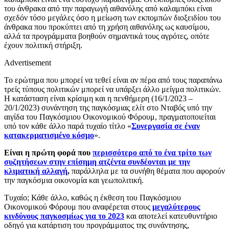
του άνθρακα από την παραγωγή αιθανόλης από καλαμπόκι είναι
σχεδόν τόσο μεγάλες όσο η μείωση των εκπομπών διοξειδίου του
άνθρακα που προκύπτει από τη χρήση αιθανόλης ως καυσίμου,
αλλά τα προγράμματα βοηθούν σημαντικά τους αγρότες, οπότε
έχουν πολιτική στήριξη.
Advertisement
Το ερώτημα που μπορεί να τεθεί είναι αν πέρα από τους παραπάνω
τρείς τύπους πολιτικών μπορεί να υπάρξει άλλο μείγμα πολιτικών.
Η κατάσταση είναι κρίσιμη και η πενθήμερη (16/1/2023 –
20/1/2023) συνάντηση της παγκόσμιας ελίτ στο Νταβός υπό την
αιγίδα του Παγκόσμιου Οικονομικού Φόρουμ, πραγματοποιείται
υπό τον κάθε άλλο παρά τυχαίο τίτλο «
Συνεργασία σε έναν
κατακερματισμένο κόσμο
».
Είναι η πρώτη φορά που
περισσότερο από το ένα τρίτο των
συζητήσεων στην επίσημη ατζέντα συνδέονται με την
κλιματική αλλαγή
,
παράλληλα με τα συνήθη θέματα που αφορούν
την παγκόσμια οικονομία και γεωπολιτική.
Τυχαίο; Κάθε άλλο, καθώς η έκθεση του Παγκόσμιου
Οικονομικού Φόρουμ που αναφέρεται στους
μεγαλύτερους
κινδύνους παγκοσμίως για το 2023
και αποτελεί κατευθυντήριο
οδηγό για κατάρτιση του προγράμματος της συνάντησης,