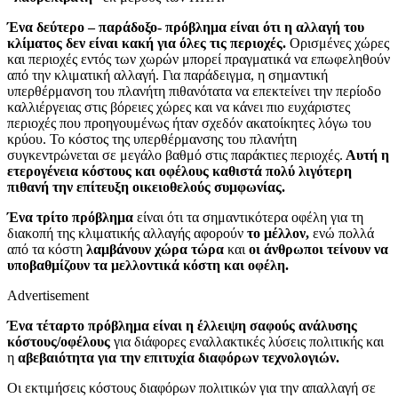
Ένα δεύτερο – παράδοξο- πρόβλημα είναι ότι η αλλαγή του
κλίματος δεν είναι κακή για όλες τις περιοχές.
Ορισμένες χώρες
και περιοχές εντός των χωρών μπορεί πραγματικά να επωφεληθούν
από την κλιματική αλλαγή. Για παράδειγμα, η σημαντική
υπερθέρμανση του πλανήτη πιθανότατα να επεκτείνει την περίοδο
καλλιέργειας στις βόρειες χώρες και να κάνει πιο ευχάριστες
περιοχές που προηγουμένως ήταν σχεδόν ακατοίκητες λόγω του
κρύου. Το κόστος της υπερθέρμανσης του πλανήτη
συγκεντρώνεται σε μεγάλο βαθμό στις παράκτιες περιοχές.
Αυτή η
ετερογένεια κόστους και οφέλους καθιστά πολύ λιγότερη
πιθανή την επίτευξη οικειοθελούς συμφωνίας.
Ένα τρίτο πρόβλημα
είναι ότι τα σημαντικότερα οφέλη για τη
διακοπή της κλιματικής αλλαγής αφορούν
το μέλλον,
ενώ πολλά
από τα κόστη
λαμβάνουν χώρα τώρα
και
οι άνθρωποι τείνουν να
υποβαθμίζουν τα μελλοντικά κόστη και οφέλη.
Advertisement
Ένα τέταρτο πρόβλημα είναι η έλλειψη σαφούς ανάλυσης
κόστους/οφέλους
για διάφορες εναλλακτικές λύσεις πολιτικής και
η
αβεβαιότητα για την επιτυχία διαφόρων τεχνολογιών.
Οι εκτιμήσεις κόστους διαφόρων πολιτικών για την απαλλαγή σε