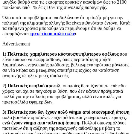
μεγάλο βαθμό από τις εκπομπές ορυκτών καυσίμων έως το 2100
ποικίλουν από 1% έως 16% της συνολικής παραγωγής.
Όλα αυτά τα προβλήματα υποδηλώνουν ότι η συζήτηση για την
πολιτική της κλιματικής αλλαγής θα είναι πιθανότατα έντονη. Κατά
τα επόμενα χρόνια μπορούμε να περιμένουμε ότι θα δούμε να
εφαρμόζονται
τρεις τύποι πολιτικών
:
Advertisement
1) Πολιτικές χαμηλότερου κόστους/υψηλότερου οφέλους
που
είναι εύκολο να εφαρμοσθούν, όπως περισσότερη χρήση
λαμπτήρων ενεργειακής απόδοσης, βελτιωμένα πρότυπα μόνωσης
σε νέα κτίρια και μειωμένες απαιτήσεις ισχύος σε κατάσταση
αναμονής σε ηλεκτρικές συσκευές.
2) Πολιτικές υψηλού προφίλ
, οι οποίες θεσπίζονται σε επίπεδο
χώρας και όχι σε παγκόσμια βάση, που δεν κάνουν πραγματικά
πολλά για την επίλυση του προβλήματος, αλλά είναι καλές για
πρωτοσέλιδα εφημερίδων.
3) Πολιτικές που δεν έχουν πολύ νόημα από οικονομική άποψη
αλλά βοηθούν ορισμένες επιχειρήσεις και γεωγραφικές περιοχές,
ενώ έχουν νόημα από πολιτική άποψη.
Πολλοί οικονομολόγοι
πιστεύουν ότι η αύξηση της παραγωγής αιθανόλης με βάση το
καλαμπόκι είναι ένα εύστοχο παράδειγμα: Οι εκπομπές διοξειδίου