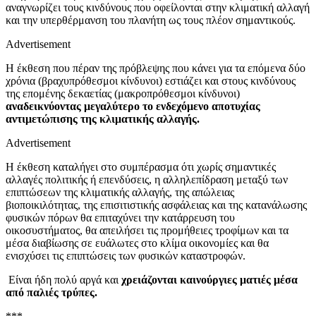
αναγνωρίζει τους κινδύνους που οφείλονται στην κλιματική αλλαγή
και την υπερθέρμανση του πλανήτη ως τους πλέον σημαντικούς.
Advertisement
Η έκθεση που πέραν της πρόβλεψης που κάνει για τα επόμενα δύο
χρόνια (βραχυπρόθεσμοι κίνδυνοι) εστιάζει και στους κινδύνους
της επομένης δεκαετίας (μακροπρόθεσμοι κίνδυνοι)
αναδεικνύοντας μεγαλύτερο το ενδεχόμενο αποτυχίας
αντιμετώπισης της κλιματικής αλλαγής.
Advertisement
Η έκθεση καταλήγει στο συμπέρασμα ότι χωρίς σημαντικές
αλλαγές πολιτικής ή επενδύσεις, η αλληλεπίδραση μεταξύ των
επιπτώσεων της κλιματικής αλλαγής, της απώλειας
βιοποικιλότητας, της επισιτιστικής ασφάλειας και της κατανάλωσης
φυσικών πόρων θα επιταχύνει την κατάρρευση του
οικοσυστήματος, θα απειλήσει τις προμήθειες τροφίμων και τα
μέσα διαβίωσης σε ευάλωτες στο κλίμα οικονομίες και θα
ενισχύσει τις επιπτώσεις των φυσικών καταστροφών.
Είναι ήδη πολύ αργά και
χρειάζονται καινούργιες ματιές μέσα
από παλιές τρύπες.