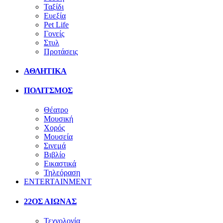
Ταξίδι
Ευεξία
Pet Life
Γονείς
Στυλ
Προτάσεις
ΑΘΛΗΤΙΚΑ
ΠΟΛΙΤΣΜΟΣ
Θέατρο
Μουσική
Χορός
Μουσεία
Σινεμά
Βιβλίο
Εικαστικά
Τηλεόραση
ENTERTAINMENT
22ΟΣ ΑΙΩΝΑΣ
Τεχνολογία