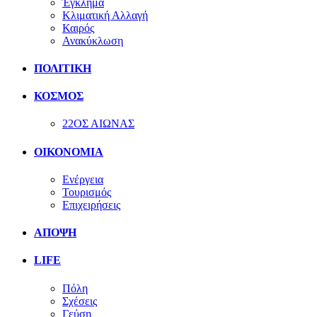
Έγκλημα
Κλιματική Αλλαγή
Καιρός
Ανακύκλωση
ΠΟΛΙΤΙΚΗ
ΚΟΣΜΟΣ
22ΟΣ ΑΙΩΝΑΣ
ΟΙΚΟΝΟΜΙΑ
Ενέργεια
Τουρισμός
Επιχειρήσεις
ΑΠΟΨΗ
LIFE
Πόλη
Σχέσεις
Γεύση