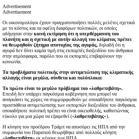
Advertisement
Advertisement
Οι οικονομολόγοι έχουν πραγματοποιήσει πολλές μελέτες σχετικά
με το κόστος και τα οφέλη διαφόρων πολιτικών, οι οποίες
οδήγησαν στην
κοινή εκτίμηση ότι η υπερθέρμανση του
πλανήτη και η σχετική με αυτήν αλλαγή του κλίματος πρέπει
να θεωρηθούν ζήτημα αποτυχίας της αγοράς,
δηλαδή ότι η
αγορά δεν δίνει καμία τιμή στις εκπομπές διοξειδίου του άνθρακα
στην ατμόσφαιρα, παρόλο που οι εκπομπές επιβαρύνουν την
κοινωνία.
Τα προβλήματα πολιτικής στην αντιμετώπιση της κλιματικής
αλλαγής είναι μεγάλα, σύνθετα και πολύπλοκα:
Το πρώτο είναι το μεγάλο πρόβλημα του «λαθρεπιβάτη».
Επειδή δεν υπάρχει παγκόσμια κυβέρνηση που μπορεί να
αναγκάσει τις χώρες να συμμορφωθούν με οποιαδήποτε παγκόσμια
προσπάθεια αντιμετώπισης των εκπομπών διοξειδίου του άνθρακα,
οποιαδήποτε πολιτική πρέπει να είναι οικειοθελής, καθιστώντας
εύκολο για μια χώρα να εξαιρεθεί («
λαθρεπιβάτης
»).
Η κίνηση του προέδρου Τράμπ να αποσύρει τις ΗΠΑ από την
συμφωνία του Παρισιού θεωρήθηκε από πολλούς κίνηση
«
λαθρεπιβάτη
» εκ μέρους των ΗΠΑ.