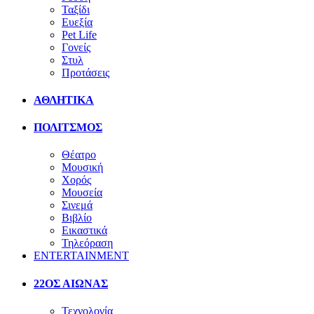
Ταξίδι
Ευεξία
Pet Life
Γονείς
Στυλ
Προτάσεις
ΑΘΛΗΤΙΚΑ
ΠΟΛΙΤΣΜΟΣ
Θέατρο
Μουσική
Χορός
Μουσεία
Σινεμά
Βιβλίο
Εικαστικά
Τηλεόραση
ENTERTAINMENT
22ΟΣ ΑΙΩΝΑΣ
Τεχνολογία