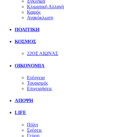
Έγκλημα
Κλιματική Αλλαγή
Καιρός
Ανακύκλωση
ΠΟΛΙΤΙΚΗ
ΚΟΣΜΟΣ
22ΟΣ ΑΙΩΝΑΣ
ΟΙΚΟΝΟΜΙΑ
Ενέργεια
Τουρισμός
Επιχειρήσεις
ΑΠΟΨΗ
LIFE
Πόλη
Σχέσεις
Γεύση