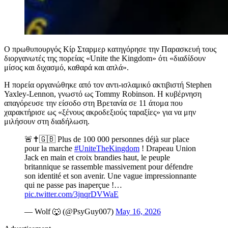
Ο πρωθυπουργός Κίρ Σταρμερ κατηγόρησε την Παρασκευή τους
διοργανωτές της πορείας «Unite the Kingdom» ότι «διαδίδουν
μίσος και διχασμό, καθαρά και απλά».
Η πορεία οργανώθηκε από τον αντι-ισλαμικό ακτιβιστή Stephen
Yaxley-Lennon, γνωστό ως Tommy Robinson. Η κυβέρνηση
απαγόρευσε την είσοδο στη Βρετανία σε 11 άτομα που
χαρακτήρισε ως «ξένους ακροδεξιούς ταραξίες» για να μην
μιλήσουν στη διαδήλωση.
🚨✝️🇬🇧 Plus de 100 000 personnes déjà sur place
pour la marche
#UniteTheKingdom
! Drapeau Union
Jack en main et croix brandies haut, le peuple
britannique se rassemble massivement pour défendre
son identité et son avenir. Une vague impressionnante
qui ne passe pas inaperçue !…
pic.twitter.com/3jnqrDVWaE
— Wolf 🐺 (@PsyGuy007)
May 16, 2026