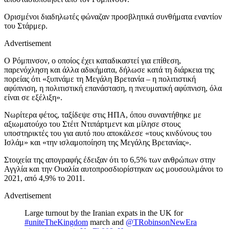
Ορισμένοι διαδηλωτές φώναζαν προσβλητικά συνθήματα εναντίον
του Στάρμερ.
Advertisement
Ο Ρόμπινσον, ο οποίος έχει καταδικαστεί για επίθεση,
παρενόχληση και άλλα αδικήματα, δήλωσε κατά τη διάρκεια της
πορείας ότι «ξυπνάμε τη Μεγάλη Βρετανία – η πολιτιστική
αφύπνιση, η πολιτιστική επανάσταση, η πνευματική αφύπνιση, όλα
είναι σε εξέλιξη».
Νωρίτερα φέτος, ταξίδεψε στις ΗΠΑ, όπου συναντήθηκε με
αξιωματούχο του Στέιτ Ντιπάρτμεντ και μίλησε στους
υποστηρικτές του για αυτό που αποκάλεσε «τους κινδύνους του
Ισλάμ» και «την ισλαμοποίηση της Μεγάλης Βρετανίας».
Στοιχεία της απογραφής έδειξαν ότι το 6,5% των ανθρώπων στην
Αγγλία και την Ουαλία αυτοπροσδιορίστηκαν ως μουσουλμάνοι το
2021, από 4,9% το 2011.
Advertisement
Large turnout by the Iranian expats in the UK for
#uniteTheKingdom
march and
@TRobinsonNewEra