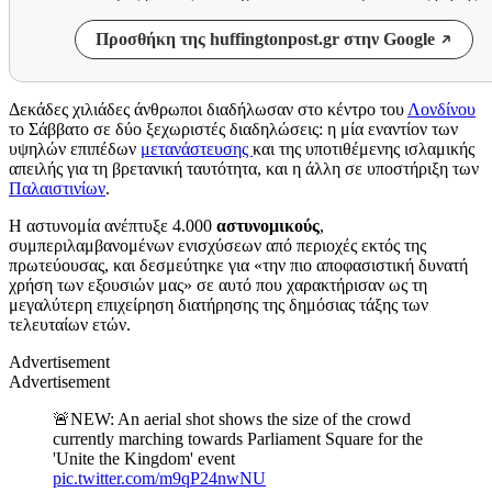
Προσθήκη της huffingtonpost.gr στην Google
Δεκάδες χιλιάδες άνθρωποι διαδήλωσαν στο κέντρο του
Λονδίνου
το Σάββατο σε δύο ξεχωριστές διαδηλώσεις: η μία εναντίον των
υψηλών επιπέδων
μετανάστευσης
και της υποτιθέμενης ισλαμικής
απειλής για τη βρετανική ταυτότητα, και η άλλη σε υποστήριξη των
Παλαιστινίων
.
Η αστυνομία ανέπτυξε 4.000
αστυνομικούς
,
συμπεριλαμβανομένων ενισχύσεων από περιοχές εκτός της
πρωτεύουσας, και δεσμεύτηκε για «την πιο αποφασιστική δυνατή
χρήση των εξουσιών μας» σε αυτό που χαρακτήρισαν ως τη
μεγαλύτερη επιχείρηση διατήρησης της δημόσιας τάξης των
τελευταίων ετών.
Advertisement
Advertisement
🚨NEW: An aerial shot shows the size of the crowd
currently marching towards Parliament Square for the
'Unite the Kingdom' event
pic.twitter.com/m9qP24nwNU