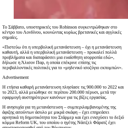
Το Σάββατο, υποστηρικτές του Robinson συγκεντρώθηκαν στο
κέντρο του Λονδίνου, κουνώντας κυρίως βρετανικές και αγγλικές
σημαίες.
«Πιστεύω ότι η υπερβολική μετανάστευση – όχι η μετανάστευση
καθαυτή, αλλά η υπερβολική μετανάστευση – προκαλεί πολλά
προβλήματα και διαταράσσει μια ευαίσθητη ισορροπία εδώ»,
δήλωσε η Άλισον Παρ, η οποία επέκρινε επίσης τις
περιβαλλοντικές πολιτικές για το «μηδενικό ισοζύγιο εκπομπών».
Advertisement
Η ετήσια καθαρή μετανάστευση πλησίασε τις 900.000 το 2022 και
το 2023, αλλά μειώθηκε σε περίπου 200.000 πέρυσι, μετά την
εφαρμογή αυστηρότερων κανόνων για τις βίζες εργασίας.
Η ανησυχία για τη μετανάστευση – συμπεριλαμβανομένης της
άφιξης αιτούντων άσυλο με μικρά σκάφη – έχει επηρεάσει
αρνητικά τη δημοτικότητα του Στάρμερ και έχει ενισχύσει το δεξιό
κόμμα Reform UK, του οποίου ο ηγέτης Νάιτζελ Φάρατζ έχει
αποστασιοποιηθεί από τον Ρόμπινσον.