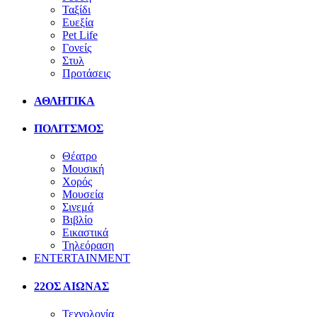
Ταξίδι
Ευεξία
Pet Life
Γονείς
Στυλ
Προτάσεις
ΑΘΛΗΤΙΚΑ
ΠΟΛΙΤΣΜΟΣ
Θέατρο
Μουσική
Χορός
Μουσεία
Σινεμά
Βιβλίο
Εικαστικά
Τηλεόραση
ENTERTAINMENT
22ΟΣ ΑΙΩΝΑΣ
Τεχνολογία