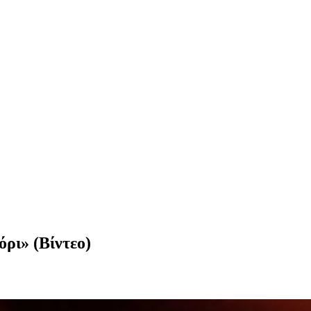
ρι» (Βίντεο)