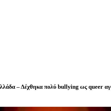
λάδα – Δέχθηκα πολύ bullying ως queer αγό