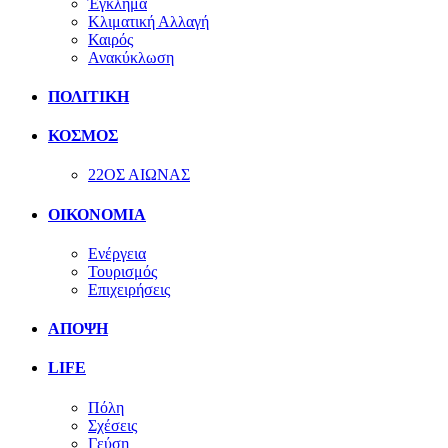
Έγκλημα
Κλιματική Αλλαγή
Καιρός
Ανακύκλωση
ΠΟΛΙΤΙΚΗ
ΚΟΣΜΟΣ
22ΟΣ ΑΙΩΝΑΣ
ΟΙΚΟΝΟΜΙΑ
Ενέργεια
Τουρισμός
Επιχειρήσεις
ΑΠΟΨΗ
LIFE
Πόλη
Σχέσεις
Γεύση