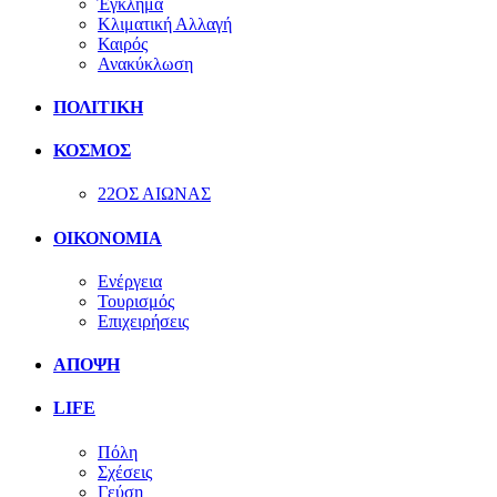
Έγκλημα
Κλιματική Αλλαγή
Καιρός
Ανακύκλωση
ΠΟΛΙΤΙΚΗ
ΚΟΣΜΟΣ
22ΟΣ ΑΙΩΝΑΣ
ΟΙΚΟΝΟΜΙΑ
Ενέργεια
Τουρισμός
Επιχειρήσεις
ΑΠΟΨΗ
LIFE
Πόλη
Σχέσεις
Γεύση