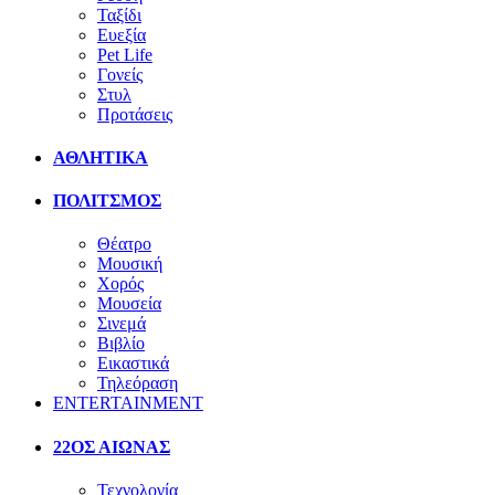
Ταξίδι
Ευεξία
Pet Life
Γονείς
Στυλ
Προτάσεις
ΑΘΛΗΤΙΚΑ
ΠΟΛΙΤΣΜΟΣ
Θέατρο
Μουσική
Χορός
Μουσεία
Σινεμά
Βιβλίο
Εικαστικά
Τηλεόραση
ENTERTAINMENT
22ΟΣ ΑΙΩΝΑΣ
Τεχνολογία