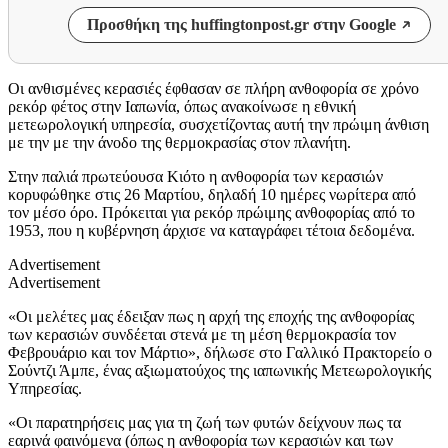
Προσθήκη της huffingtonpost.gr στην Google
Οι ανθισμένες κερασιές έφθασαν σε πλήρη ανθοφορία σε χρόνο
ρεκόρ φέτος στην Ιαπωνία, όπως ανακοίνωσε η εθνική
μετεωρολογική υπηρεσία, συσχετίζοντας αυτή την πρώιμη άνθιση
με την με την άνοδο της θερμοκρασίας στον πλανήτη.
Στην παλιά πρωτεύουσα Κιότο η ανθοφορία των κερασιών
κορυφώθηκε στις 26 Μαρτίου, δηλαδή 10 ημέρες νωρίτερα από
τον μέσο όρο. Πρόκειται για ρεκόρ πρώιμης ανθοφορίας από το
1953, που η κυβέρνηση άρχισε να καταγράφει τέτοια δεδομένα.
Advertisement
Advertisement
«Οι μελέτες μας έδειξαν πως η αρχή της εποχής της ανθοφορίας
των κερασιών συνδέεται στενά με τη μέση θερμοκρασία τον
Φεβρουάριο και τον Μάρτιο», δήλωσε στο Γαλλικό Πρακτορείο ο
Σούντζι Άμπε, ένας αξιωματούχος της ιαπωνικής Μετεωρολογικής
Υπηρεσίας.
«Οι παρατηρήσεις μας για τη ζωή των φυτών δείχνουν πως τα
εαρινά φαινόμενα (όπως η ανθοφορία των κερασιών και των