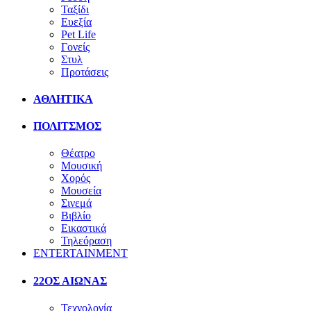
Ταξίδι
Ευεξία
Pet Life
Γονείς
Στυλ
Προτάσεις
ΑΘΛΗΤΙΚΑ
ΠΟΛΙΤΣΜΟΣ
Θέατρο
Μουσική
Χορός
Μουσεία
Σινεμά
Βιβλίο
Εικαστικά
Τηλεόραση
ENTERTAINMENT
22ΟΣ ΑΙΩΝΑΣ
Τεχνολογία