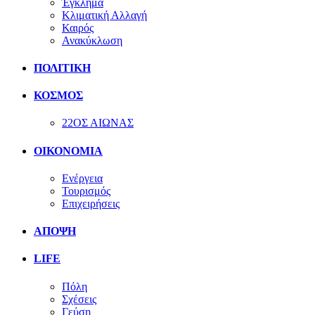
Έγκλημα
Κλιματική Αλλαγή
Καιρός
Ανακύκλωση
ΠΟΛΙΤΙΚΗ
ΚΟΣΜΟΣ
22ΟΣ ΑΙΩΝΑΣ
ΟΙΚΟΝΟΜΙΑ
Ενέργεια
Τουρισμός
Επιχειρήσεις
ΑΠΟΨΗ
LIFE
Πόλη
Σχέσεις
Γεύση