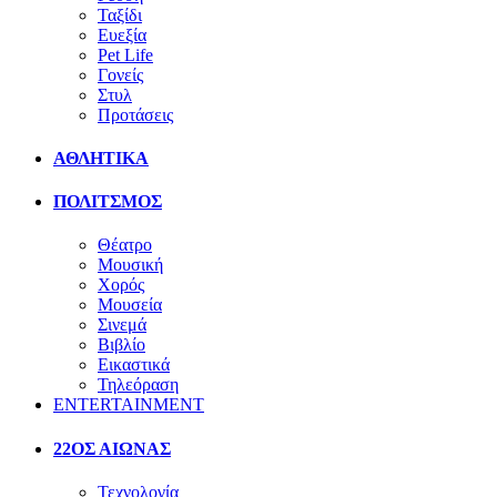
Ταξίδι
Ευεξία
Pet Life
Γονείς
Στυλ
Προτάσεις
ΑΘΛΗΤΙΚΑ
ΠΟΛΙΤΣΜΟΣ
Θέατρο
Μουσική
Χορός
Μουσεία
Σινεμά
Βιβλίο
Εικαστικά
Τηλεόραση
ENTERTAINMENT
22ΟΣ ΑΙΩΝΑΣ
Τεχνολογία