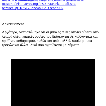
mesteriodeis-maeres-mpales-xevrastekan-pali-stis-
paralies_gr_675178bbe4b03e1f3ebdf002
Advertisement
Αργότερα, διαπιστώθηκε ότι οι μπάλες αυτές αποτελούνταν από
λιπαρά οξέα, χημικές ουσίες που βρίσκονται σε καλλυντικά και
προϊόντα καθαρισμού, καθώς και από μαλλιά, υπολείμματα
τροφών και άλλα υλικά που σχετίζονται με λύματα.