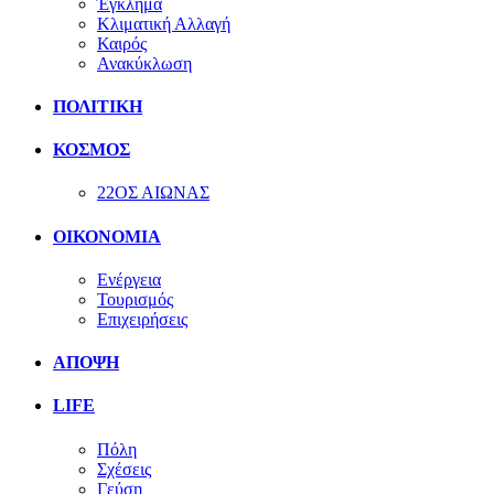
Έγκλημα
Κλιματική Αλλαγή
Καιρός
Ανακύκλωση
ΠΟΛΙΤΙΚΗ
ΚΟΣΜΟΣ
22ΟΣ ΑΙΩΝΑΣ
ΟΙΚΟΝΟΜΙΑ
Ενέργεια
Τουρισμός
Επιχειρήσεις
ΑΠΟΨΗ
LIFE
Πόλη
Σχέσεις
Γεύση