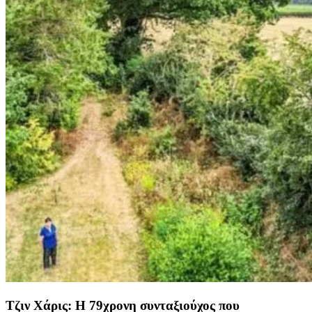
Τζιν Χάρις: Η 79χρονη συνταξιούχος που