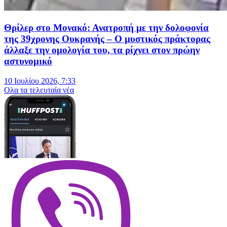
Θρίλερ στο Μονακό: Ανατροπή με την δολοφονία
της 39χρονης Ουκρανής – Ο μυστικός πράκτορας
άλλαξε την ομολογία του, τα ρίχνει στον πρώην
αστυνομικό
10 Ιουλίου 2026, 7:33
Oλα τα τελευταία νέα