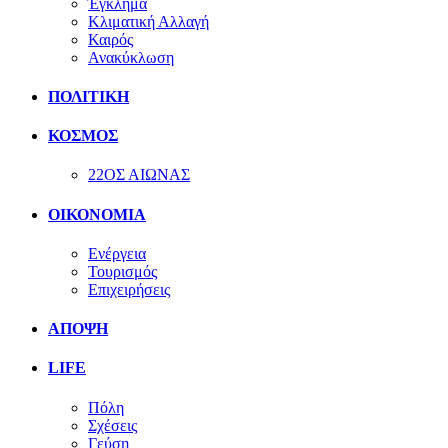
Έγκλημα
Κλιματική Αλλαγή
Καιρός
Ανακύκλωση
ΠΟΛΙΤΙΚΗ
ΚΟΣΜΟΣ
22ΟΣ ΑΙΩΝΑΣ
ΟΙΚΟΝΟΜΙΑ
Ενέργεια
Τουρισμός
Επιχειρήσεις
ΑΠΟΨΗ
LIFE
Πόλη
Σχέσεις
Γεύση