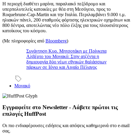
Η περιοχή διαθέτει μαρίνα, παραλιακό πεζόδρομο και
υπερπολυτελείς κατοικίες με θέα στη Μεσόγειο, προς το
Roquebrune-Cap-Martin και την Ιταλία. Περιλαμβάνει 9.000 τ.μ.
ηλιακών πάνελ, 200 σταθμούς φόρτισης ηλεκτρικών οχημάτων και
800 δέντρα, αποτελώντας νέο πόλο έλξης για τους πλουσιότερους
κατοίκους του κόσμου.
(Με πληροφορίες από
Bloomberg
)
Συνάντηση Κυρ. Μητσοτάκη με Πρίγκιπα
Αλβέρτο του Μονακό: Στην ατζέντα η
δημιουργία δύο νέων εθνικών θαλάσσιων
πάρκων σε Ιόνιο και Αιγαίο Πέλαγος
Μονακό
Εγγραφείτε στο Newsletter - Λάβετε πρώτοι τις
επιλογές HuffPost
Οι πιο ενδιαφέρουσες ειδήσεις και απόψεις καθημερινά στο e-mail
σας.