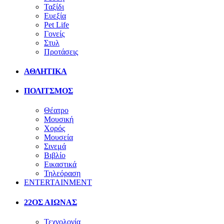
Ταξίδι
Ευεξία
Pet Life
Γονείς
Στυλ
Προτάσεις
ΑΘΛΗΤΙΚΑ
ΠΟΛΙΤΣΜΟΣ
Θέατρο
Μουσική
Χορός
Μουσεία
Σινεμά
Βιβλίο
Εικαστικά
Τηλεόραση
ENTERTAINMENT
22ΟΣ ΑΙΩΝΑΣ
Τεχνολογία