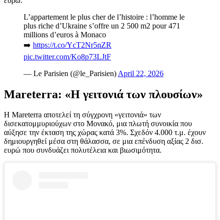
ευρώ.
L’appartement le plus cher de l’histoire : l’homme le
plus riche d’Ukraine s’offre un 2 500 m2 pour 471
millions d’euros à Monaco
➡️
https://t.co/YcT2Nr5nZR
pic.twitter.com/Ko8p73LJtF
— Le Parisien (@le_Parisien)
April 22, 2026
Mareterra: «Η γειτονιά των πλουσίων»
Η Mareterra αποτελεί τη σύγχρονη «γειτονιά» των
δισεκατομμυριούχων στο Μονακό, μια πλωτή συνοικία που
αύξησε την έκταση της χώρας κατά 3%. Σχεδόν 4.000 τ.μ. έχουν
δημιουργηθεί μέσα στη θάλασσα, σε μια επένδυση αξίας 2 δισ.
ευρώ που συνδυάζει πολυτέλεια και βιωσιμότητα.