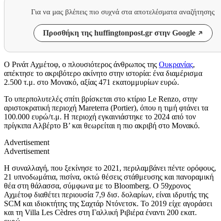
Για να μας βλέπεις πιο συχνά στα αποτελέσματα αναζήτησης
Προσθήκη της huffingtonpost.gr στην Google
Ο Ρινάτ Αχμέτοφ, ο πλουσιότερος άνθρωπος της
Ουκρανίας
,
απέκτησε το ακριβότερο ακίνητο στην ιστορία: ένα διαμέρισμα
2.500 τ.μ. στο Μονακό, αξίας 471 εκατομμυρίων ευρώ.
Το υπερπολυτελές σπίτι βρίσκεται στο κτίριο Le Renzo, στην
αριστοκρατική περιοχή Mareterra (Portier), όπου η τιμή φτάνει τα
100.000 ευρώ/τ.μ. Η περιοχή εγκαινιάστηκε το 2024 από τον
πρίγκιπα Αλβέρτο Β’ και θεωρείται η πιο ακριβή στο Μονακό.
Advertisement
Advertisement
Η συναλλαγή, που ξεκίνησε το 2021, περιλαμβάνει πέντε ορόφους,
21 υπνοδωμάτια, πισίνα, οκτώ θέσεις στάθμευσης και πανοραμική
θέα στη θάλασσα, σύμφωνα με το Bloomberg. Ο 59χρονος
Αχμέτοφ διαθέτει περιουσία 7,9 δισ. δολαρίων, είναι ιδρυτής της
SCM και ιδιοκτήτης της Σαχτάρ Ντόνετσκ. Το 2019 είχε αγοράσει
και τη Villa Les Cèdres στη Γαλλική Ριβιέρα έναντι 200 εκατ.