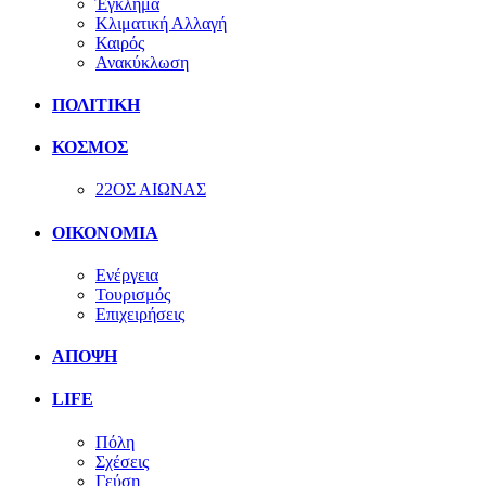
Έγκλημα
Κλιματική Αλλαγή
Καιρός
Ανακύκλωση
ΠΟΛΙΤΙΚΗ
ΚΟΣΜΟΣ
22ΟΣ ΑΙΩΝΑΣ
ΟΙΚΟΝΟΜΙΑ
Ενέργεια
Τουρισμός
Επιχειρήσεις
ΑΠΟΨΗ
LIFE
Πόλη
Σχέσεις
Γεύση