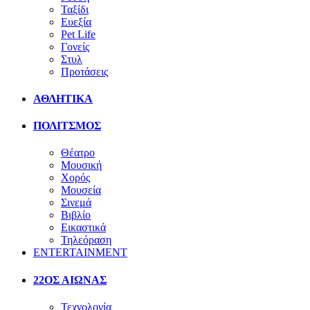
Ταξίδι
Ευεξία
Pet Life
Γονείς
Στυλ
Προτάσεις
ΑΘΛΗΤΙΚΑ
ΠΟΛΙΤΣΜΟΣ
Θέατρο
Μουσική
Χορός
Μουσεία
Σινεμά
Βιβλίο
Εικαστικά
Τηλεόραση
ENTERTAINMENT
22ΟΣ ΑΙΩΝΑΣ
Τεχνολογία