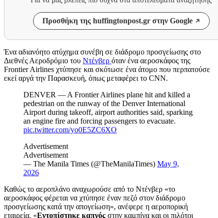
Προσθήκη της huffingtonpost.gr στην Google
Ένα αδιανόητο ατύχημα συνέβη σε διάδρομο προσγείωσης στο
Διεθνές Αεροδρόμιο του
Ντένβερ
όταν ένα αεροσκάφος της
Frontier Airlines χτύπησε και σκότωσε ένα άτομο που περπατούσε
εκεί αργά την Παρασκευή, όπως μεταφέρει το CNN.
DENVER — A Frontier Airlines plane hit and killed a
pedestrian on the runway of the Denver International
Airport during takeoff, airport authorities said, sparking
an engine fire and forcing passengers to evacuate.
pic.twitter.com/yo0E5ZC6XO
Advertisement
Advertisement
— The Manila Times (@TheManilaTimes)
May 9,
2026
Καθώς το αεροπλάνο αναχωρούσε από το Ντένβερ «το
αεροσκάφος φέρεται να χτύπησε έναν πεζό στον διάδρομο
προσγείωσης κατά την απογείωση», ανέφερε η αεροπορική
εταιρεία. «
Εντοπίστηκε καπνός
στην καμπίνα και οι πιλότοι