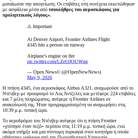
ματαίωσαν την απογείωση. Οι επιβάτες στη συνέχεια εκκενώθηκαν
με ασφάλεια μέσα από
τσουλήθρες του αεροσκάφους για
προληπτικούς λόγους».
⚠️ Important
At Denver Airport, Frontier Airlines Flight
4345 hits a person on runway
Airplane's engine on fire
pic.twitter.com/LZeOJOUWqg
— Open News© (@OpenNewNews)
May 9, 2026
Η πτήση 4345, ένα αεροσκάφος Airbus A321, αναχωρούσε από το
Ντένβερ με προορισμό το Λος Άντζελες και μετέφερε 224 επιβάτες
και 7 μέλη πληρώματος, ανέφερε η Frontier Airlines σε
ανακοίνωσή της. Ήταν προγραμματισμένη να αναχωρήσει στις
10:39 μ.μ. τοπική ώρα.
Το αεροδρόμιο του Ντένβερ ανέφερε ότι η πτήση Frontier
«χτύπησε έναν πεζό» περίπου στις 11:19 μ.μ. τοπική ώρα, ενώ
ακόμα υπήρξε και μια σύντομη πυρκαγιά στον κινητήρα η οποία
σβήστηκε γρήγορα από την Πυροσβεστική Υπηρεσία.