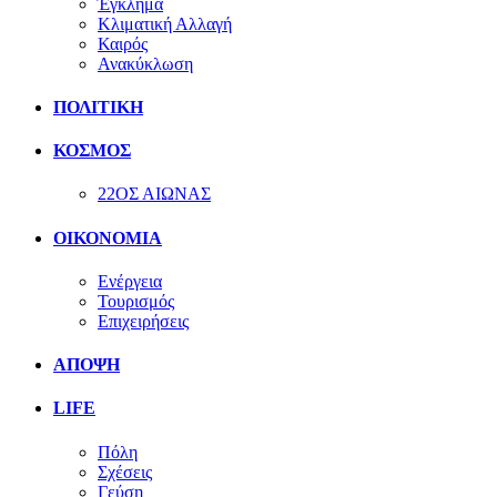
Έγκλημα
Κλιματική Αλλαγή
Καιρός
Ανακύκλωση
ΠΟΛΙΤΙΚΗ
ΚΟΣΜΟΣ
22ΟΣ ΑΙΩΝΑΣ
ΟΙΚΟΝΟΜΙΑ
Ενέργεια
Τουρισμός
Επιχειρήσεις
ΑΠΟΨΗ
LIFE
Πόλη
Σχέσεις
Γεύση