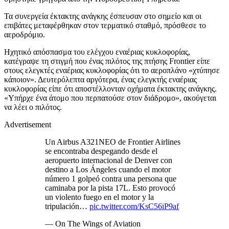
Τα συνεργεία έκτακτης ανάγκης έσπευσαν στο σημείο και οι
επιβάτες μεταφέρθηκαν στον τερματικό σταθμό, πρόσθεσε το
αεροδρόμιο.
Ηχητικό απόσπασμα του ελέγχου εναέριας κυκλοφορίας,
κατέγραψε τη στιγμή που ένας πιλότος της πτήσης Frontier είπε
στους ελεγκτές εναέριας κυκλοφορίας ότι το αεροπλάνο «χτύπησε
κάποιον». Δευτερόλεπτα αργότερα, ένας ελεγκτής εναέριας
κυκλοφορίας είπε ότι αποστέλλονταν οχήματα έκτακτης ανάγκης.
«Υπήρχε ένα άτομο που περπατούσε στον διάδρομο», ακούγεται
να λέει ο πιλότος.
Advertisement
Un Airbus A321NEO de Frontier Airlines
se encontraba despegando desde el
aeropuerto internacional de Denver con
destino a Los Ángeles cuando el motor
número 1 golpeó contra una persona que
caminaba por la pista 17L. Esto provocó
un violento fuego en el motor y la
tripulación…
pic.twitter.com/KsC56iP9af
— On The Wings of Aviation