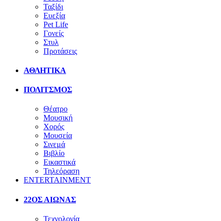
Ταξίδι
Ευεξία
Pet Life
Γονείς
Στυλ
Προτάσεις
ΑΘΛΗΤΙΚΑ
ΠΟΛΙΤΣΜΟΣ
Θέατρο
Μουσική
Χορός
Μουσεία
Σινεμά
Βιβλίο
Εικαστικά
Τηλεόραση
ENTERTAINMENT
22ΟΣ ΑΙΩΝΑΣ
Τεχνολογία