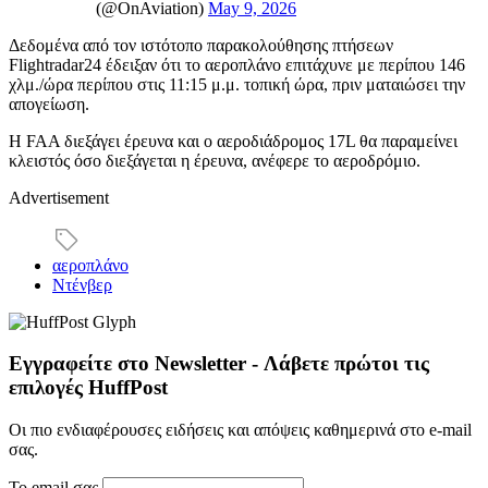
(@OnAviation)
May 9, 2026
Δεδομένα από τον ιστότοπο παρακολούθησης πτήσεων
Flightradar24 έδειξαν ότι το αεροπλάνο επιτάχυνε με περίπου 146
χλμ./ώρα περίπου στις 11:15 μ.μ. τοπική ώρα, πριν ματαιώσει την
απογείωση.
Η FAA διεξάγει έρευνα και ο αεροδιάδρομος 17L θα παραμείνει
κλειστός όσο διεξάγεται η έρευνα, ανέφερε το αεροδρόμιο.
Advertisement
αεροπλάνο
Ντένβερ
Εγγραφείτε στο Newsletter - Λάβετε πρώτοι τις
επιλογές HuffPost
Οι πιο ενδιαφέρουσες ειδήσεις και απόψεις καθημερινά στο e-mail
σας.
Το email σας