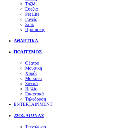
Ταξίδι
Ευεξία
Pet Life
Γονείς
Στυλ
Προτάσεις
ΑΘΛΗΤΙΚΑ
ΠΟΛΙΤΣΜΟΣ
Θέατρο
Μουσική
Χορός
Μουσεία
Σινεμά
Βιβλίο
Εικαστικά
Τηλεόραση
ENTERTAINMENT
22ΟΣ ΑΙΩΝΑΣ
Τεχνολογία