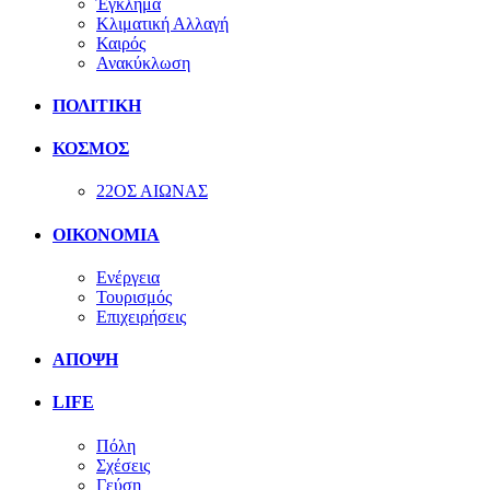
Έγκλημα
Κλιματική Αλλαγή
Καιρός
Ανακύκλωση
ΠΟΛΙΤΙΚΗ
ΚΟΣΜΟΣ
22ΟΣ ΑΙΩΝΑΣ
ΟΙΚΟΝΟΜΙΑ
Ενέργεια
Τουρισμός
Επιχειρήσεις
ΑΠΟΨΗ
LIFE
Πόλη
Σχέσεις
Γεύση