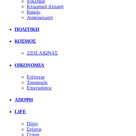
Έγκλημα
Κλιματική Αλλαγή
Καιρός
Ανακύκλωση
ΠΟΛΙΤΙΚΗ
ΚΟΣΜΟΣ
22ΟΣ ΑΙΩΝΑΣ
ΟΙΚΟΝΟΜΙΑ
Ενέργεια
Τουρισμός
Επιχειρήσεις
ΑΠΟΨΗ
LIFE
Πόλη
Σχέσεις
Γεύση