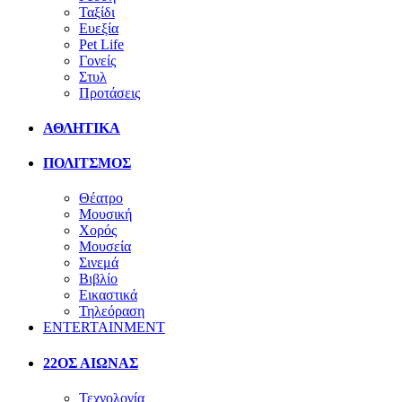
Ταξίδι
Ευεξία
Pet Life
Γονείς
Στυλ
Προτάσεις
ΑΘΛΗΤΙΚΑ
ΠΟΛΙΤΣΜΟΣ
Θέατρο
Μουσική
Χορός
Μουσεία
Σινεμά
Βιβλίο
Εικαστικά
Τηλεόραση
ENTERTAINMENT
22ΟΣ ΑΙΩΝΑΣ
Τεχνολογία