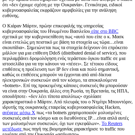
ότι «δεν έχουμε σχέση με την Ουκρανία». Γενικότερα, ειδικοί
κυβερνοασφαλείας εκφράζουν αμφιβολίες για την ανάληψη
ευθύνης.
Ο Κιάραν Μάρτιν, πρώην επικεφαλής της υπηρεσίας
κυβερνοασφαλείας του Ηνωμένου Βασιλείου
είπε στο
BBC
σχετικά με την κυβερνοεπίθεση πως «αυτό που είπε ο κ. Μασκ
είναι εντελώς μη πειστικό με βάση τα στοιχεία ως τώρα…είναι
σκουπίδια». Σημειώνεται πως τα στοιχεία δείχνουν ότι επρόκειτο
μάλλον για μια επίθεση
DdoS (distributed denial of service),
που
περιλαμβάνει δρομολόγηση ενός τεράστιου όγκου
traffic
σε μια
ιστοσελίδα για να την κάνουν να «πέσει». Σε τέτοιου είδους
επιθέσεις η προέλευση των ΙΡ δεν είναι και πολύ σημαντική,
καθώς οι επιθέσεις μπορούν να έρχονται από από δίκτυα
ηλεκτρονικών συσκευών ανά τον κόσμο, τα αποκαλούμενα
«
botnets
». Επί της προκειμένης κάποιες συσκευές θα μπορούσαν
να είναι στην Ουκρανία, άλλες στη Ρωσία, τη Βρετανία, τις ΗΠΑ,
οπουδήποτε- «δεν λέει τίποτα απολύτως» σχολίασε
χαρακτηριστικά ο Μάρτιν. Από πλευράς του ο Ντμίτρι Μπουντόριν,
ιδρυτής της ουκρανικής εταιρείας κυβερνοασφαλείας
Hacken,
ανέφερε μέσω Χ
πως «τα
botnets
χρησιμοποιούν μολυσμένες
συσκευές ανά τον κόσμο και οι διευθύνσεις ΙΡ…είναι απλά αυτές
των μολυσμένων συσκευών, όχι των εγκεφάλων».
Το
Reuters
μετέδωσε
πως πηγή της βιομηχανίας χαρακτήρισε το
traffic
που
ερχόταν από την Ουκρανία «ασήμαντο».