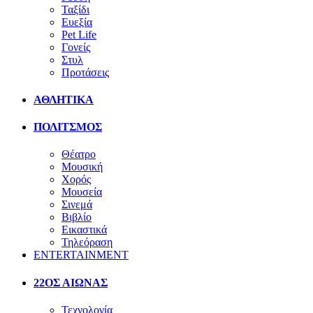
Ταξίδι
Ευεξία
Pet Life
Γονείς
Στυλ
Προτάσεις
ΑΘΛΗΤΙΚΑ
ΠΟΛΙΤΣΜΟΣ
Θέατρο
Μουσική
Χορός
Μουσεία
Σινεμά
Βιβλίο
Εικαστικά
Τηλεόραση
ENTERTAINMENT
22ΟΣ ΑΙΩΝΑΣ
Τεχνολογία