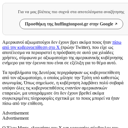
Για να μας βλέπεις πιο συχνά στα αποτελέσματα αναζήτησης
Προσθήκη της huffingtonpost.gr στην Google
Αμερικανοί αξιωματούχοι δεν έχουν βρει ακόμα ποιος ήταν
πίσω
από την κυβερνοεπίθεση στο Χ
(πρώην
Twitter),
που είχε ως
αποτέλεσμα να περιοριστεί η πρόσβαση σε αυτό για χιλιάδες
χρήστες, σύμφωνα με αξιωματούχο της αμερικανικής κυβέρνησης
ενήμερο για την έρευνα που είναι σε εξέλιξη για το θέμα αυτό.
Τα προβλήματα της Δευτέρας περιγράφηκαν ως κυβερνοεπίθεση
από τον αξιωματούχο, ο οποίος μίλησε την Τρίτη υπό καθεστώς
ανωνυμίας. Όπως σημείωσε, η κυβέρνηση λαμβάνει πολύ σοβαρά
υπόψιν όλες τις κυβερνοεπιθέσεις εναντίον αμερικανικών
εταιρειών, μα υπογράμμισε ότι δεν έχουν βρεθεί ακόμα
συγκεκριμένες πληροφορίες σχετικά με το ποιος μπορεί να ήταν
πίσω από την επίθεση.
Advertisement
Advertisement
Ο Έλον Μασκ, ιδιοκτήτης του Χ και κορυφαίος σύμβουλος του