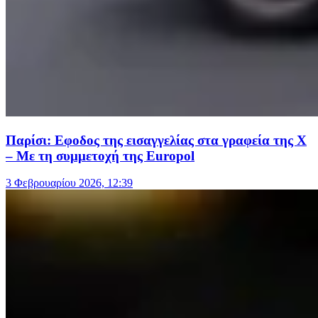
Παρίσι: Εφοδος της εισαγγελίας στα γραφεία της X
– Mε τη συμμετοχή της Europol
3 Φεβρουαρίου 2026, 12:39