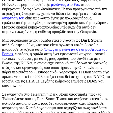
Ντόναλντ Τραμπ, υποστήριξε
μιλώντας στο
Fox
ότι οι
κυβερνοεπιθέσεις είχαν διευθύνσεις ΙΡ που προέρχονταν από την
περιοχή της Ουκρανίας, χωρίς να δώσει λεπτομέρειες- ενώ σε
ανάρτησή του
είπε πως «αυτό έγινε με πολλούς πόρους,
εμπλέκεται ή μια μεγάλη, συντονισμένη ομάδα και/ ή μια χώρα» .
Ωστόσο ειδικοί κυβερνοασφαλείας υπέδειξαν ότι αυτό δεν
σημαίνει πως όντως η επίθεση προήλθε από την Ουκρανία.
Μια φιλοπαλαιστινιακή ομάδα χάκερ γνωστή ως
Dark Storm
ανέλαβε την ευθύνη, ωστόσο είναι άγνωστο κατά πόσον θα
μπορούσε να ισχύει αυτό.
Όπως σημειώνεται σε δημοσίευμα του
Forbes
,
ωστόσο, η ομάδα αυτή έχει εμφανιστεί να χρησιμοποιεί
τακτικές παρόμοιες με αυτές μιας ομάδας που συνδέεται με τη
Ρωσία, της
KillNet,
η οποία είχε ιστορικό επιθέσεων σε δυτικούς
στόχους και οργανισμούς που υποστήριζαν την Ουκρανία πριν
πάρει περισσότερο «μισθοφορικό» χαρακτήρα. Η
Dark Storm
είχε
πρωτοεντοπιστεί το 2023 και έχει επιτεθεί σε χώρες του ΝΑΤΟ, το
Ισραήλ και τις ΗΠΑ με μεγάλης κλίμακας επιθέσεις
DDoS
και
ransomware.
Σε ανάρτηση στο
Telegram
η
Dark Storm
υποστήριξε πως «το
Twitter
έπεσε από τη
Dark Storm Team
» και ανέβασε
screenshots-
ωστόσο αυτά από μόνα τους δεν αποδεικνύουν κάτι. Επίσης σε
ανάρτηση στο Χ από λογαριασμό που ισχυρίζεται πως συνδέεται
με την ομάδα υποστηριζόταν σχετικά με αυτά που ανέφερε ο Μασκ