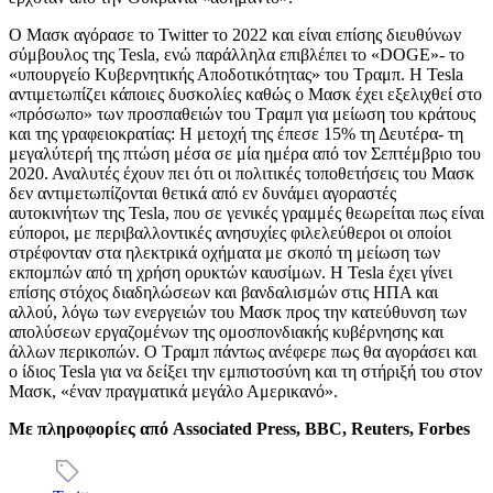
Ο Μασκ αγόρασε το
Twitter
το 2022 και είναι επίσης διευθύνων
σύμβουλος της
Tesla,
ενώ παράλληλα επιβλέπει το «
DOGE
»- το
«υπουργείο Κυβερνητικής Αποδοτικότητας» του Τραμπ. Η
Tesla
αντιμετωπίζει κάποιες δυσκολίες καθώς ο Μασκ έχει εξελιχθεί στο
«πρόσωπο» των προσπαθειών του Τραμπ για μείωση του κράτους
και της γραφειοκρατίας: Η μετοχή της έπεσε 15% τη Δευτέρα- τη
μεγαλύτερή της πτώση μέσα σε μία ημέρα από τον Σεπτέμβριο του
2020. Αναλυτές έχουν πει ότι οι πολιτικές τοποθετήσεις του Μασκ
δεν αντιμετωπίζονται θετικά από εν δυνάμει αγοραστές
αυτοκινήτων της
Tesla,
που σε γενικές γραμμές θεωρείται πως είναι
εύποροι, με περιβαλλοντικές ανησυχίες φιλελεύθεροι οι οποίοι
στρέφονταν στα ηλεκτρικά οχήματα με σκοπό τη μείωση των
εκπομπών από τη χρήση ορυκτών καυσίμων. Η
Tesla
έχει γίνει
επίσης στόχος διαδηλώσεων και βανδαλισμών στις ΗΠΑ και
αλλού, λόγω των ενεργειών του Μασκ προς την κατεύθυνση των
απολύσεων εργαζομένων της ομοσπονδιακής κυβέρνησης και
άλλων περικοπών. Ο Τραμπ πάντως ανέφερε πως θα αγοράσει και
ο ίδιος
Tesla
για να δείξει την εμπιστοσύνη και τη στήριξή του στον
Μασκ, «έναν πραγματικά μεγάλο Αμερικανό».
Με πληροφορίες από
Associated Press, BBC, Reuters, Forbes