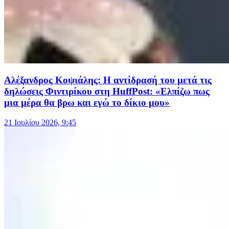
Αλέξανδρος Κοψιάλης: Η αντίδρασή του μετά τις
δηλώσεις Φιντιρίκου στη HuffPost: «Ελπίζω πως
μια μέρα θα βρω και εγώ το δίκιο μου»
21 Ιουλίου 2026, 9:45