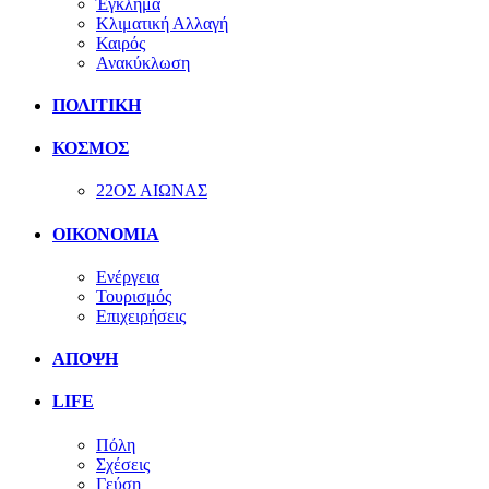
Έγκλημα
Κλιματική Αλλαγή
Καιρός
Ανακύκλωση
ΠΟΛΙΤΙΚΗ
ΚΟΣΜΟΣ
22ΟΣ ΑΙΩΝΑΣ
ΟΙΚΟΝΟΜΙΑ
Ενέργεια
Τουρισμός
Επιχειρήσεις
ΑΠΟΨΗ
LIFE
Πόλη
Σχέσεις
Γεύση