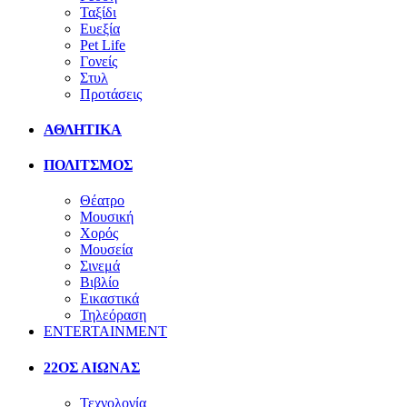
Ταξίδι
Ευεξία
Pet Life
Γονείς
Στυλ
Προτάσεις
ΑΘΛΗΤΙΚΑ
ΠΟΛΙΤΣΜΟΣ
Θέατρο
Μουσική
Χορός
Μουσεία
Σινεμά
Βιβλίο
Εικαστικά
Τηλεόραση
ENTERTAINMENT
22ΟΣ ΑΙΩΝΑΣ
Τεχνολογία