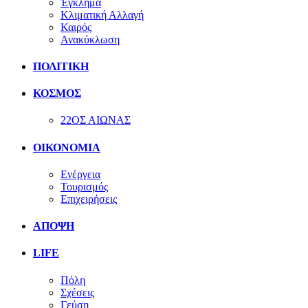
Έγκλημα
Κλιματική Αλλαγή
Καιρός
Ανακύκλωση
ΠΟΛΙΤΙΚΗ
ΚΟΣΜΟΣ
22ΟΣ ΑΙΩΝΑΣ
ΟΙΚΟΝΟΜΙΑ
Ενέργεια
Τουρισμός
Επιχειρήσεις
ΑΠΟΨΗ
LIFE
Πόλη
Σχέσεις
Γεύση