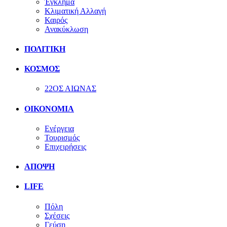
Έγκλημα
Κλιματική Αλλαγή
Καιρός
Ανακύκλωση
ΠΟΛΙΤΙΚΗ
ΚΟΣΜΟΣ
22ΟΣ ΑΙΩΝΑΣ
ΟΙΚΟΝΟΜΙΑ
Ενέργεια
Τουρισμός
Επιχειρήσεις
ΑΠΟΨΗ
LIFE
Πόλη
Σχέσεις
Γεύση