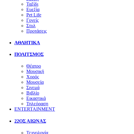
Ταξίδι
Ευεξία
Pet Life
Γονείς
Στυλ
Προτάσεις
ΑΘΛΗΤΙΚΑ
ΠΟΛΙΤΣΜΟΣ
Θέατρο
Μουσική
Χορός
Μουσεία
Σινεμά
Βιβλίο
Εικαστικά
Τηλεόραση
ENTERTAINMENT
22ΟΣ ΑΙΩΝΑΣ
Τεχνολογία