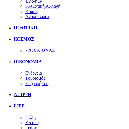
Έγκλημα
Κλιματική Αλλαγή
Καιρός
Ανακύκλωση
ΠΟΛΙΤΙΚΗ
ΚΟΣΜΟΣ
22ΟΣ ΑΙΩΝΑΣ
ΟΙΚΟΝΟΜΙΑ
Ενέργεια
Τουρισμός
Επιχειρήσεις
ΑΠΟΨΗ
LIFE
Πόλη
Σχέσεις
Γεύση