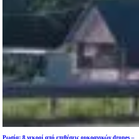
Ρωσία: 8 νεκροί από επιθέσεις ουκρανικών drones –