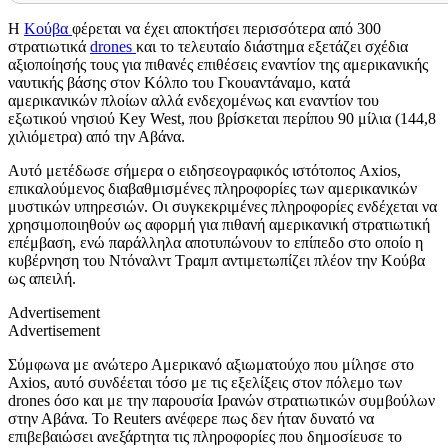
Η
Κούβα
φέρεται να έχει αποκτήσει περισσότερα από 300
στρατιωτικά
drones
και το τελευταίο διάστημα εξετάζει σχέδια
αξιοποίησής τους για πιθανές επιθέσεις εναντίον της αμερικανικής
ναυτικής βάσης στον Κόλπο του Γκουαντάναμο, κατά
αμερικανικών πλοίων αλλά ενδεχομένως και εναντίον του
εξωτικού νησιού Key West, που βρίσκεται περίπου 90 μίλια (144,8
χιλιόμετρα) από την Αβάνα.
Αυτό μετέδωσε σήμερα ο ειδησεογραφικός ιστότοπος Axios,
επικαλούμενος διαβαθμισμένες πληροφορίες των αμερικανικών
μυστικών υπηρεσιών. Οι συγκεκριμένες πληροφορίες ενδέχεται να
χρησιμοποιηθούν ως αφορμή για πιθανή αμερικανική στρατιωτική
επέμβαση, ενώ παράλληλα αποτυπώνουν το επίπεδο στο οποίο η
κυβέρνηση του Ντόναλντ Τραμπ αντιμετωπίζει πλέον την Κούβα
ως απειλή.
Advertisement
Advertisement
Σύμφωνα με ανώτερο Αμερικανό αξιωματούχο που μίλησε στο
Axios, αυτό συνδέεται τόσο με τις εξελίξεις στον πόλεμο των
drones όσο και με την παρουσία Ιρανών στρατιωτικών συμβούλων
στην Αβάνα. Το Reuters ανέφερε πως δεν ήταν δυνατό να
επιβεβαιώσει ανεξάρτητα τις πληροφορίες που δημοσίευσε το