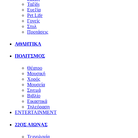
Ταξίδι
Ευεξία
Pet Life
Γονείς
Στυλ
Προτάσεις
ΑΘΛΗΤΙΚΑ
ΠΟΛΙΤΣΜΟΣ
Θέατρο
Μουσική
Χορός
Μουσεία
Σινεμά
Βιβλίο
Εικαστικά
Τηλεόραση
ENTERTAINMENT
22ΟΣ ΑΙΩΝΑΣ
Τεχνολογία