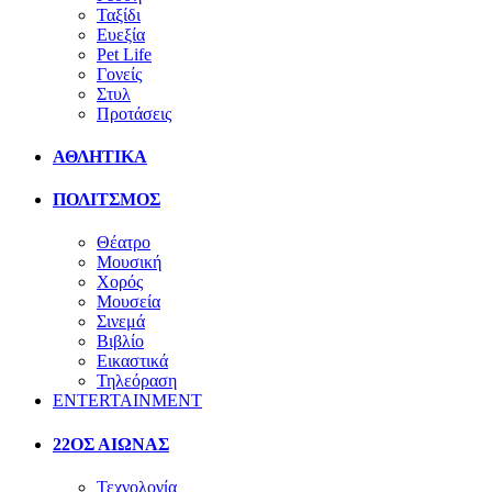
Ταξίδι
Ευεξία
Pet Life
Γονείς
Στυλ
Προτάσεις
ΑΘΛΗΤΙΚΑ
ΠΟΛΙΤΣΜΟΣ
Θέατρο
Μουσική
Χορός
Μουσεία
Σινεμά
Βιβλίο
Εικαστικά
Τηλεόραση
ENTERTAINMENT
22ΟΣ ΑΙΩΝΑΣ
Τεχνολογία