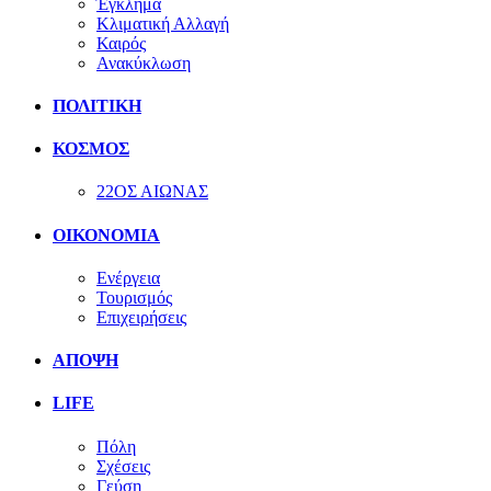
Έγκλημα
Κλιματική Αλλαγή
Καιρός
Ανακύκλωση
ΠΟΛΙΤΙΚΗ
ΚΟΣΜΟΣ
22ΟΣ ΑΙΩΝΑΣ
ΟΙΚΟΝΟΜΙΑ
Ενέργεια
Τουρισμός
Επιχειρήσεις
ΑΠΟΨΗ
LIFE
Πόλη
Σχέσεις
Γεύση