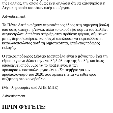
της Γαλλίας, την οποία όμως έχει δηλώσει ότι θα καταψηφίσει η
Λέγκα, η οποία τασσόταν υπέρ του έργου.
Advertisement
Τα Πέντε Αστέρια έχουν περισσότερες έδρες στη σημερινή βουλή
από όσες κατέχει η Λέγκα, αλλά το ακροδεξιό κόμμα του Σαλβίνι
συγκεντρώνει διπλάσια στήριξη στην πρόθεση ψήφου, σύμφωνα
με τις δημοσκοπήσεις, και συχνά απειλούσε να εκμεταλλευτεί,
κεφαλαιοποιώντας αυτή τη δημοτικότητα, ζητώντας πρόωρες
εκλογές.
Ο Ιταλός πρόεδρος Σέρτζιο Ματταρέλα είναι ο μόνος που έχει την
εξουσία για να δώσει την εντολή διάλυσης της βουλής και ίσως
αποδειχθεί απρόθυμος να το πράξει ενόψει των
προπαρασκευαστικών εργασιών το Σεπτέμβριο για τον
προϋπολογισμό του 2020, που πρέπει έπειτα να τεθεί προς
συζήτηση στο κοινοβούλιο.
(Με πληροφορίες από ΑΠΕ-ΜΠΕ)
Advertisement
ΠΡΙΝ ΦΥΓΕΤΕ: