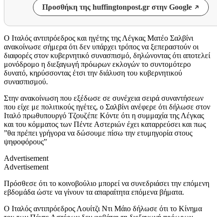
Προσθήκη της huffingtonpost.gr στην Google
Ο Ιταλός αντιπρόεδρος και ηγέτης της Λέγκας Ματέο Σαλβίνι
ανακοίνωσε σήμερα ότι δεν υπάρχει τρόπος να ξεπεραστούν οι
διαφορές στον κυβερνητικό συνασπισμό, δηλώνοντας ότι αποτελεί
μονόδρομο η διεξαγωγή πρόωρων εκλογών το συντομότερο
δυνατό, κηρύσσοντας έτσι την διάλυση του κυβερνητικού
συνασπισμού.
Στην ανακοίνωση που εξέδωσε σε συνέχεια σειρά συναντήσεων
που είχε με πολιτικούς ηγέτες, ο Σαλβίνι ανέφερε ότι δήλωσε στον
Ιταλό πρωθυπουργό Τζουζέπε Κόντε ότι η συμμαχία της Λέγκας
και του κόμματος των Πέντε Αστεριών έχει καταρρεύσει και πως
”θα πρέπει γρήγορα να δώσουμε πίσω την ετυμηγορία στους
ψηφοφόρους”
Advertisement
Advertisement
Πρόσθεσε ότι το κοινοβούλιο μπορεί να συνεδριάσει την επόμενη
εβδομάδα ώστε να γίνουν τα απαραίτητα επόμενα βήματα.
Ο Ιταλός αντιπρόεδρος Λουίτζι Ντι Μάιο δήλωσε ότι το Κίνημα