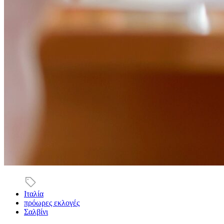
Ιταλία
πρόωρες εκλογές
Σαλβίνι