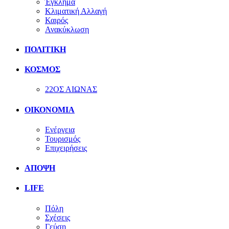
Έγκλημα
Κλιματική Αλλαγή
Καιρός
Ανακύκλωση
ΠΟΛΙΤΙΚΗ
ΚΟΣΜΟΣ
22ΟΣ ΑΙΩΝΑΣ
ΟΙΚΟΝΟΜΙΑ
Ενέργεια
Τουρισμός
Επιχειρήσεις
ΑΠΟΨΗ
LIFE
Πόλη
Σχέσεις
Γεύση