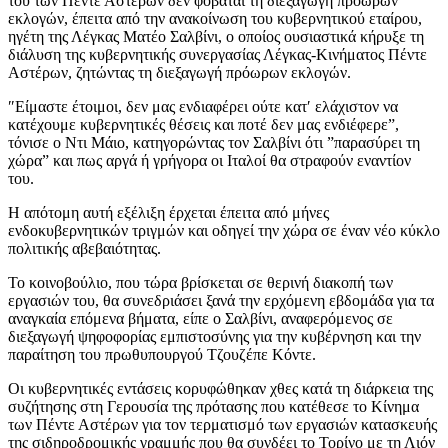
του των Πέντε Αστέρων δεν φοβάται τη διεξαγωγή πρόωρων
εκλογών, έπειτα από την ανακοίνωση του κυβερνητικού εταίρου,
ηγέτη της Λέγκας Ματέο Σαλβίνι, ο οποίος ουσιαστικά κήρυξε τη
διάλυση της κυβερνητικής συνεργασίας Λέγκας-Κινήματος Πέντε
Αστέρων, ζητώντας τη διεξαγωγή πρόωρων εκλογών.
″Είμαστε έτοιμοι, δεν μας ενδιαφέρει ούτε κατ′ ελάχιστον να
κατέχουμε κυβερνητικές θέσεις και ποτέ δεν μας ενδιέφερε”,
τόνισε ο Ντι Μάιο, κατηγορώντας τον Σαλβίνι ότι ”παρασύρει τη
χώρα” και πως αργά ή γρήγορα οι Ιταλοί θα στραφούν εναντίον
του.
Η απότομη αυτή εξέλιξη έρχεται έπειτα από μήνες
ενδοκυβερνητικών τριγμών και οδηγεί την χώρα σε έναν νέο κύκλο
πολιτικής αβεβαιότητας.
Το κοινοβούλιο, που τώρα βρίσκεται σε θερινή διακοπή των
εργασιών του, θα συνεδριάσει ξανά την ερχόμενη εβδομάδα για τα
αναγκαία επόμενα βήματα, είπε ο Σαλβίνι, αναφερόμενος σε
διεξαγωγή ψηφοφορίας εμπιστοσύνης για την κυβέρνηση και την
παραίτηση του πρωθυπουργού Τζουζέπε Κόντε.
Οι κυβερνητικές εντάσεις κορυφώθηκαν χθες κατά τη διάρκεια της
συζήτησης στη Γερουσία της πρότασης που κατέθεσε το Κίνημα
των Πέντε Αστέρων για τον τερματισμό των εργασιών κατασκευής
της σιδηροδρομικής γραμμής που θα συνδέει το Τορίνο με τη Λιόν