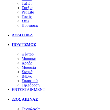
Ταξίδι
Ευεξία
Pet Life
Γονείς
Στυλ
Προτάσεις
ΑΘΛΗΤΙΚΑ
ΠΟΛΙΤΣΜΟΣ
Θέατρο
Μουσική
Χορός
Μουσεία
Σινεμά
Βιβλίο
Εικαστικά
Τηλεόραση
ENTERTAINMENT
22ΟΣ ΑΙΩΝΑΣ
Τεχνολογία