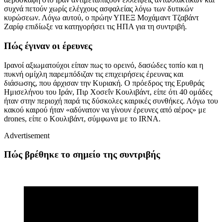
συχνά πετούν χωρίς ελέγχους ασφαλείας λόγω των δυτικών
κυρώσεων. Λόγω αυτού, ο πρώην ΥΠΕΞ Μοχάμαντ Τζαβάντ
Ζαρίφ επιδίωξε να κατηγορήσει τις ΗΠΑ για τη συντριβή.
Πώς έγιναν οι έρευνες
Ιρανοί αξιωματούχοι είπαν πως το ορεινό, δασώδες τοπίο και η
πυκνή ομίχλη παρεμπόδιζαν τις επιχειρήσεις έρευνας και
διάσωσης, που άρχισαν την Κυριακή. Ο πρόεδρος της Ερυθράς
Ημισελήνου του Ιράν, Πιρ Χοσεΐν Κουλιβάντ, είπε ότι 40 ομάδες
ήταν στην περιοχή παρά τις δύσκολες καιρικές συνθήκες. Λόγω του
κακού καιρού ήταν «αδύνατον να γίνουν έρευνες από αέρος» με
drones,
είπε ο Κουλιβάντ, σύμφωνα με το
IRNA.
Advertisement
Πώς βρέθηκε το σημείο της συντριβής