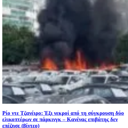
Ρίο ντε Τζανέιρο: Έξι νεκροί από τη σύγκρουση δύο
ελικοπτέρων σε πάρκινγκ – Κανένας επιβάτης δεν
επέζησε (βίντεο)