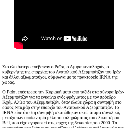
Στο ελικόπτερο επέβαιναν ο Ραΐσι, ο Αμιραμπντολαχιάν, ο
κυβερνήτης της επαρχίας του Ανατολικού Αζερμπαϊτζάν του Ιράν
και άλλοι αξιωματούχοι, σύμφωνα με το πρακτορείο
IRNA
της
χώρας.
Ο Ραΐσι επέστρεφε την Κυριακή μετά από ταξίδι στα σύνορα Ιράν-
Αζερμπαϊτζάν για τα εγκαίνια ενός φράγματος με τον πρόεδρο
Ιλχάμ Αλίεφ του Αζερμπαϊτζάν, όταν έλαβε χώρα η συντριβή στο
δάσος Ντιζμάρ στην επαρχία του Ανατολικού Αζερμπαϊτζάν. Το
IRNA
είπε ότι στη συντριβή σκοτώθηκαν οκτώ άτομα συνολικά,
μεταξύ των οποίων τρία μέλη του πληρώματος του ελικοπτέρου
Bell,
που είχε αγοραστεί στις αρχές της δεκαετίας του 2000. Τα
αεροσκάφη στο Ιράν αντιμετωπίζουν ελλείψεις ανταλλακτικών και