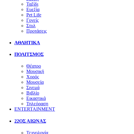
Ταξίδι
Ευεξία
Pet Life
Γονείς
Στυλ
Προτάσεις
ΑΘΛΗΤΙΚΑ
ΠΟΛΙΤΣΜΟΣ
Θέατρο
Μουσική
Χορός
Μουσεία
Σινεμά
Βιβλίο
Εικαστικά
Τηλεόραση
ENTERTAINMENT
22ΟΣ ΑΙΩΝΑΣ
Τεχνολογία