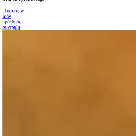
ελικόπτερo
Ιράν
πρόεδρος
συντριβή