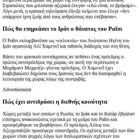
Στρατιώτες που μιλούσαν αζερικά έλεγαν «εδώ είναι, το βρήκαμε».
Λίγο μετά, η κρατική τηλεόραση έδειξε κείμενο που έλεγε «δεν
υπάρχουν ίχνη ζωής από τους ανθρώπους που επέβαιναν».
Πώς θα επηρεάσει το Ιράν ο θάνατος του Ραΐσι
Ο Ραΐσι εκλαμβανόταν ως «εκλεκτός» του Ανώτατου Ηγέτη του
Ιράν αγιατολάχ Αλί Χαμενεΐ και πιθανός διάδοχός του στη θέση.
Βάσει του ιρανικού συντάγματος αν πεθάνει ένας πρόεδρος ο
πρώτος αντιπρόεδρος της χώρας- σε αυτή την περίπτωση ο
Μοχάμαντ Μοχμπέρ- γίνεται πρόεδρος. Ο Χαμενεΐ έχει
διαβεβαιώσει δημόσια τους Ιρανούς πως δεν θα διαταραχθεί η
λειτουργία της χώρας λόγω της συντριβής.
Advertisement
Πώς έχει αντιδράσει η διεθνής κοινότητα
Χώρες μεταξύ των οποίων η Ρωσία, το Ιράκ και το Κατάρ έβγαλαν
επίσημες ανακοινώσεις σχετικά με τη μοίρα του Ραΐσι και
προσφέρθηκαν να βοηθήσουν. Ο πρόεδρος Αλίεφ του
Αζερμπαϊτζάν προσέφερε υποστήριξη. Οι σχέσεις μεταξύ των δύο
χωρών είναι ψυχρές λόγω των διπλωματικών σχέσεων του