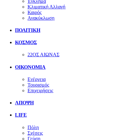
Έγκλημα
Κλιματική Αλλαγή
Καιρός
Ανακύκλωση
ΠΟΛΙΤΙΚΗ
ΚΟΣΜΟΣ
22ΟΣ ΑΙΩΝΑΣ
ΟΙΚΟΝΟΜΙΑ
Ενέργεια
Τουρισμός
Επιχειρήσεις
ΑΠΟΨΗ
LIFE
Πόλη
Σχέσεις
Γεύση