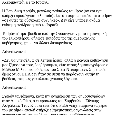
Αζερμπαϊτζάν με το Ισραήλ.
Η Σαουδική Αραβία, μεγάλος αντίπαλος του Ιράν (αν και έχει
υπάρξει προσέγγιση τελευταία) είπε ότι συμπαραστέκεται στο Ιράν
«σε αυτές τις δύσκολες συνθήκες». Δεν είχε υπάρξει ακόμα
επίσημη αντίδραση από το Ισραήλ.
Το Ιράν ζήτησε βοήθεια από την Ουάσινγκτον μετά τη συντριβή
του ελικοπτέρου, δήλωσε εκπρόσωπος της αμερικανικής
κυβέρνησης, χωρίς να δώσει διευκρινίσεις.
Advertisement
«Δεν θα υπεισέλθω σε λεπτομέρειες, αλλά η ιρανική κυβέρνηση
μας ζήτησε να τους βοηθήσουμε», είπε στους δημοσιογράφους ο
Μάθιου Μίλερ, εκπρόσωπος του Στέιτ Ντιπάρτμεντ. Σημείωσε
όμως ότι οι ΗΠΑ δεν ήταν σε θέση να παράσχουν αυτήν τη
βοήθεια, «κυρίως για υλικοτεχνικούς λόγους».
Advertisement
Σχεδόν ταυτόχρονα, κατά την ενημέρωση των δημοσιογράφων
στον Λευκό Οίκο, ο εκπρόσωπος του Συμβουλίου Εθνικής
Ασφάλειας Τζον Κίρμπι είπε ότι ο Ραΐσι «είχε βαμμένα τα χέρια
του με αίμα» επειδή στήριζε εξτρεμιστικές οργανώσεις στην
περιοχή και «ήταν υπεύθυνος για ωμές παραβιάσεις των