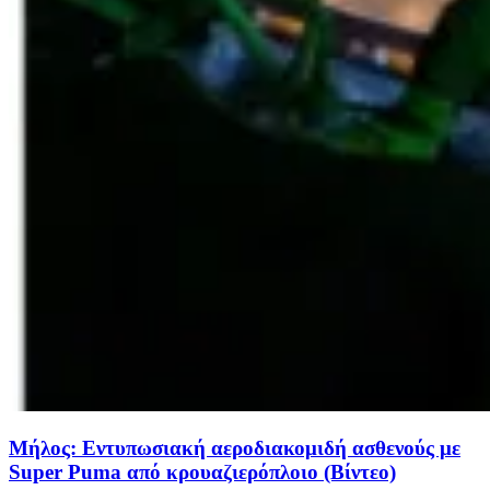
Μήλος: Εντυπωσιακή αεροδιακομιδή ασθενούς με
Super Puma από κρουαζιερόπλοιο (Βίντεο)