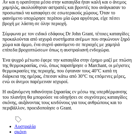
Αν και η ορατότητα μέσα στην καταιγίδα ήταν καλή και ο άνεμος
χαμηλός, ακολούθησαν αστραπές και βροντές που ανάγκασαν το
προσωπικό να καταφύγει σε εσωτερικούς χώρους. Όταν το
φαινόμενο υποχώρησε περίπου μία ώρα αργότερα, είχε πέσει
βροχή με λάσπη σε όλην περιοχή.
Σύμφωνα με τον ειδικό εδάφους Dr John Grant, τέτοιες καταιγίδες
προκαλούνται από ισχυρά συστήματα ανέμων που σηκώνουν ξηρό
χώμα και άμμο, ένα συχνό φαινόμενο σε περιοχές με χαμηλά
επίπεδα βροχοπτώσεων όπως η αυστραλιανή ενδοχώρα.
Ένα ψυχρό μέτωπο έφερε την καταιγίδα στην έρημο μαζί με πτώση
της θερμοκρασίας, ενώ, όπως παρατήρησε ο Marchant, οι μέγιστες
θερμοκρασίες της περιοχής, που έφταναν τους 40°C κατά τη
διάρκεια της ημέρας, έπεσαν κάτω από 30°C τις επόμενες μέρες,
ενώ οι άνεμοι παρέμειναν ισχυροί.
Η αυξανόμενη πιθανότητα ξηρασίας εν μέσω της υπερθέρμανσης
του πλανήτη θα μπορούσε να οδηγήσει σε συχνότερες καταιγίδες
σκόνης, αυξάνοντας τους κινδύνους για τους ανθρώπους και το
περιβάλλον, προειδοποίησε ο Grant.
Αυστραλία
σκόνη