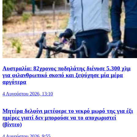
Αυστραλία: 82χρονος ποδηλάτης διένυσε 5.300 χλμ
για φιλανθρωπικό σκοπό και ξεψύχησε μία μέρα
αργότερα
4 Αυγούστου 2026, 13:10
Μητέρα δελφίνι μετέφερε το νεκρό μωρό της για έξι
ημέρες γιατί δεν μπορούσε να το αποχωριστεί
(βίντεο)
4 Αυγούστου 2026, 9:55