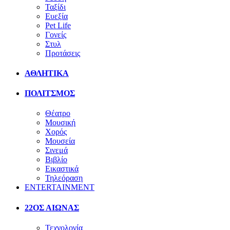
Ταξίδι
Ευεξία
Pet Life
Γονείς
Στυλ
Προτάσεις
ΑΘΛΗΤΙΚΑ
ΠΟΛΙΤΣΜΟΣ
Θέατρο
Μουσική
Χορός
Μουσεία
Σινεμά
Βιβλίο
Εικαστικά
Τηλεόραση
ENTERTAINMENT
22ΟΣ ΑΙΩΝΑΣ
Τεχνολογία