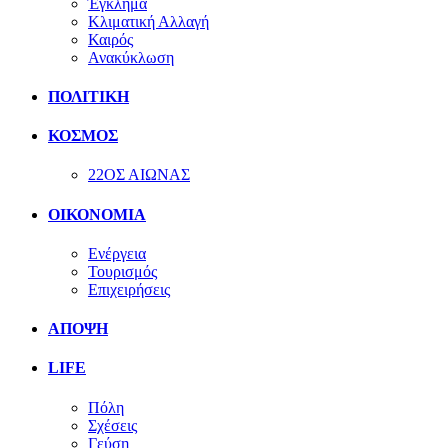
Έγκλημα
Κλιματική Αλλαγή
Καιρός
Ανακύκλωση
ΠΟΛΙΤΙΚΗ
ΚΟΣΜΟΣ
22ΟΣ ΑΙΩΝΑΣ
ΟΙΚΟΝΟΜΙΑ
Ενέργεια
Τουρισμός
Επιχειρήσεις
ΑΠΟΨΗ
LIFE
Πόλη
Σχέσεις
Γεύση