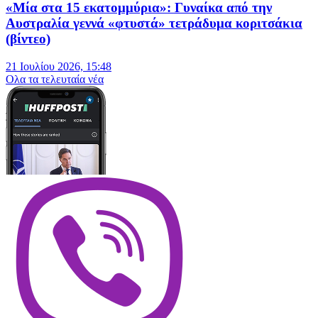
«Μία στα 15 εκατομμύρια»: Γυναίκα από την
Αυστραλία γεννά «φτυστά» τετράδυμα κοριτσάκια
(βίντεο)
21 Ιουλίου 2026, 15:48
Oλα τα τελευταία νέα