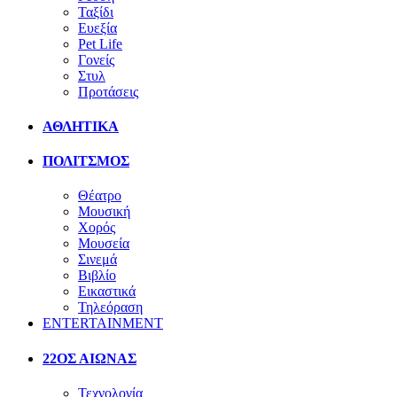
Ταξίδι
Ευεξία
Pet Life
Γονείς
Στυλ
Προτάσεις
ΑΘΛΗΤΙΚΑ
ΠΟΛΙΤΣΜΟΣ
Θέατρο
Μουσική
Χορός
Μουσεία
Σινεμά
Βιβλίο
Εικαστικά
Τηλεόραση
ENTERTAINMENT
22ΟΣ ΑΙΩΝΑΣ
Τεχνολογία