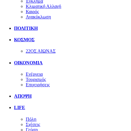
Έγκλημα
Κλιματική Αλλαγή
Καιρός
Ανακύκλωση
ΠΟΛΙΤΙΚΗ
ΚΟΣΜΟΣ
22ΟΣ ΑΙΩΝΑΣ
ΟΙΚΟΝΟΜΙΑ
Ενέργεια
Τουρισμός
Επιχειρήσεις
ΑΠΟΨΗ
LIFE
Πόλη
Σχέσεις
Γεύση