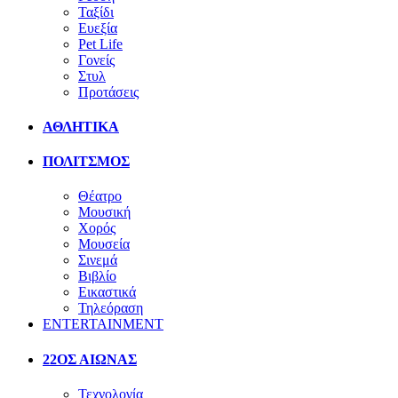
Ταξίδι
Ευεξία
Pet Life
Γονείς
Στυλ
Προτάσεις
ΑΘΛΗΤΙΚΑ
ΠΟΛΙΤΣΜΟΣ
Θέατρο
Μουσική
Χορός
Μουσεία
Σινεμά
Βιβλίο
Εικαστικά
Τηλεόραση
ENTERTAINMENT
22ΟΣ ΑΙΩΝΑΣ
Τεχνολογία