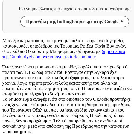
Για να μας βλέπεις πιο συχνά στα αποτελέσματα αναζήτησης
Προσθήκη της huffingtonpost.gr στην Google
Μια εξοχική κατοικία, που μόνο με παλάτι μπορεί να συγκριθεί,
κατασκευάζει ο πρόεδρος της Τουρκίας, Ρετζέπ Ταγίπ Ερντογάν,
στον κόλπο Οκλούκ της Μαρμαρίδας, σύμφωνα με
δημοσίευμα
της Cumhuriyet που αναπαράγει το turkishminute
.
Όπως αναφέρει η τουρκική εφημερίδα, παρόλο που το προεδρικό
παλάτι των 1.150 δωματίων του Ερντογάν στην Άγκυρα έχει
πρωταγωνιστήσει σε πολιτικούς διαξιφισμούς τα τελευταία τρία
χρόνια, λόγω της υπερπολυτελούς κατασκευής του αλλά και
ερωτημάτων περί της νομιμότητας του, ο Πρόεδρος δεν διστάζει να
ετοιμάσει μια εξοχική εκδοχή του παλατιού.
To δημοσίευμα αναφέρει ότι στο οικόπεδο του Οκλούκ προϋπήρχε
ένας ξενώνας τεσσάρων δωματίων, κατά τη διάρκεια της προεδρίας
του Τουργκούτ Οζάλ και πως υπήρχε σχέδιο για ανακαίνιση του
ξενώνα από τους μεταγενέστερους Τούρκους Προέδρους, όμως
κανείς δεν το προχώρησε. Τελικά, ακυρώθηκαν τα σχέδια περί
ανακαίνισης, μετά από απόφαση της Προεδρίας για την κατασκευή
νέου οικήματος.