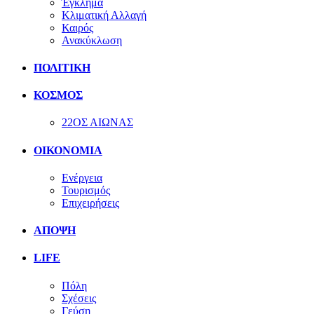
Έγκλημα
Κλιματική Αλλαγή
Καιρός
Ανακύκλωση
ΠΟΛΙΤΙΚΗ
ΚΟΣΜΟΣ
22ΟΣ ΑΙΩΝΑΣ
ΟΙΚΟΝΟΜΙΑ
Ενέργεια
Τουρισμός
Επιχειρήσεις
ΑΠΟΨΗ
LIFE
Πόλη
Σχέσεις
Γεύση