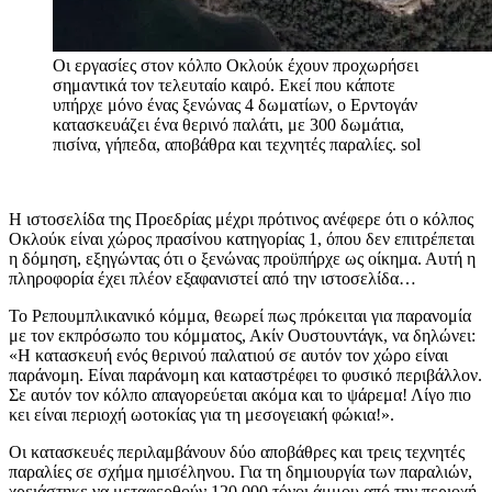
Οι εργασίες στον κόλπο Οκλούκ έχουν προχωρήσει
σημαντικά τον τελευταίο καιρό. Εκεί που κάποτε
υπήρχε μόνο ένας ξενώνας 4 δωματίων, ο Ερντογάν
κατασκευάζει ένα θερινό παλάτι, με 300 δωμάτια,
πισίνα, γήπεδα, αποβάθρα και τεχνητές παραλίες.
sol
Η ιστοσελίδα της Προεδρίας μέχρι πρότινος ανέφερε ότι ο κόλπος
Οκλούκ είναι χώρος πρασίνου κατηγορίας 1, όπου δεν επιτρέπεται
η δόμηση, εξηγώντας ότι ο ξενώνας προϋπήρχε ως οίκημα. Αυτή η
πληροφορία έχει πλέον εξαφανιστεί από την ιστοσελίδα…
Το Ρεπουμπλικανικό κόμμα, θεωρεί πως πρόκειται για παρανομία
με τον εκπρόσωπο του κόμματος, Ακίν Ουστουντάγκ, να δηλώνει:
«Η κατασκευή ενός θερινού παλατιού σε αυτόν τον χώρο είναι
παράνομη. Είναι παράνομη και καταστρέφει το φυσικό περιβάλλον.
Σε αυτόν τον κόλπο απαγορεύεται ακόμα και το ψάρεμα! Λίγο πιο
κει είναι περιοχή ωοτοκίας για τη μεσογειακή φώκια!».
Οι κατασκευές περιλαμβάνουν δύο αποβάθρες και τρεις τεχνητές
παραλίες σε σχήμα ημισέληνου. Για τη δημιουργία των παραλιών,
χρειάστηκε να μεταφερθούν 120.000 τόνοι άμμου από την περιοχή