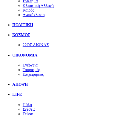
Έγκλημα
Κλιματική Αλλαγή
Καιρός
Ανακύκλωση
ΠΟΛΙΤΙΚΗ
ΚΟΣΜΟΣ
22ΟΣ ΑΙΩΝΑΣ
ΟΙΚΟΝΟΜΙΑ
Ενέργεια
Τουρισμός
Επιχειρήσεις
ΑΠΟΨΗ
LIFE
Πόλη
Σχέσεις
Γεύση