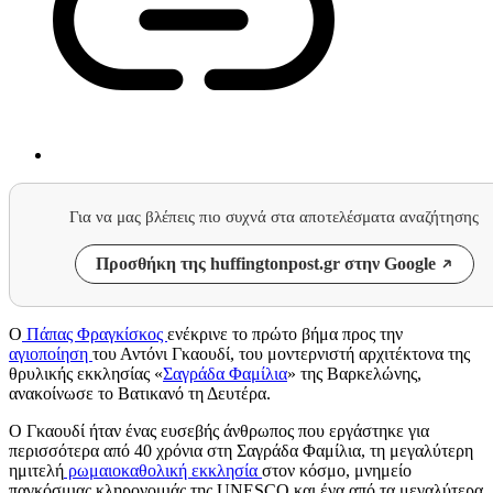
Για να μας βλέπεις πιο συχνά στα αποτελέσματα αναζήτησης
Προσθήκη της huffingtonpost.gr στην Google
Ο
Πάπας Φραγκίσκος
ενέκρινε το πρώτο βήμα προς την
αγιοποίηση
του Αντόνι Γκαουδί, του μοντερνιστή αρχιτέκτονα της
θρυλικής εκκλησίας «
Σαγράδα Φαμίλια
» της Βαρκελώνης,
ανακοίνωσε το Βατικανό τη Δευτέρα.
Ο Γκαουδί ήταν ένας ευσεβής άνθρωπος που εργάστηκε για
περισσότερα από 40 χρόνια στη Σαγράδα Φαμίλια, τη μεγαλύτερη
ημιτελή
ρωμαιοκαθολική εκκλησία
στον κόσμο, μνημείο
παγκόσμιας κληρονομιάς της UNESCO και ένα από τα μεγαλύτερα