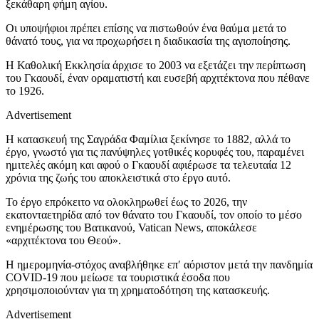
ξεκάθαρη φήμη αγίου.
Οι υποψήφιοι πρέπει επίσης να πιστωθούν ένα θαύμα μετά το
θάνατό τους, για να προχωρήσει η διαδικασία της αγιοποίησης.
Η Καθολική Εκκλησία άρχισε το 2003 να εξετάζει την περίπτωση
του Γκαουδί, έναν οραματιστή και ευσεβή αρχιτέκτονα που πέθανε
το 1926.
Advertisement
Η κατασκευή της Σαγράδα Φαμίλια ξεκίνησε το 1882, αλλά το
έργο, γνωστό για τις πανύψηλες γοτθικές κορυφές του, παραμένει
ημιτελές ακόμη και αφού ο Γκαουδί αφιέρωσε τα τελευταία 12
χρόνια της ζωής του αποκλειστικά στο έργο αυτό.
Το έργο επρόκειτο να ολοκληρωθεί έως το 2026, την
εκατονταετηρίδα από τον θάνατο του Γκαουδί, τον οποίο το μέσο
ενημέρωσης του Βατικανού, Vatican News, αποκάλεσε
«αρχιτέκτονα του Θεού».
Η ημερομηνία-στόχος αναβλήθηκε επ′ αόριστον μετά την πανδημία
COVID-19 που μείωσε τα τουριστικά έσοδα που
χρησιμοποιούνταν για τη χρηματοδότηση της κατασκευής.
Advertisement