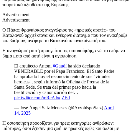
τουριστικά αξιοθέατα της Ευρώπης.
Advertisement
Advertisement
Ο Πάπας Φραγκίσκος αναγνώρισε τις «ηρωικές αρετές» του
Καταλανού αρχιτέκτονα και ενέκρινε διάταγμα που τον ανακήρυξε
«σεβάσμιο», ανέφερε το Βατικανό σε ανακοίνωσή του.
Η αναγνώριση αυτή προηγείται της οσιοποίησης, ενώ το επόμενο
βήμα μετά από αυτή είναι η αγιοποίηση.
El arquitecto Antoni
#Gaudí
ha sido declarado
VENERABLE por el Papa Francisco. El Santo Padre
ha aprobado hoy el reconocimiento de sus "virtudes
heroicas", según informó la Oficina de Prensa de la
Santa Sede. Se trata del primer paso hacia la
beatificación y canonización del…
pic.twitter.com/mRcAJxqZEd
— José Ángel Saiz Meneses (@ArzobispoSaiz)
April
14, 2025
Η οσιοποίηση προορίζεται για τρεις κατηγορίες ανθρώπων:
μάρτυρες, όσοι έζησαν μια ζωή με ηρωικές αξίες και άλλοι με