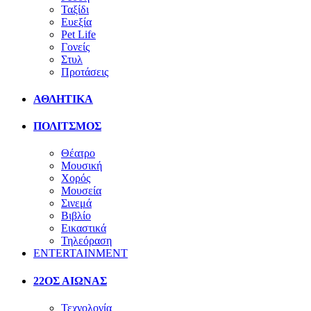
Ταξίδι
Ευεξία
Pet Life
Γονείς
Στυλ
Προτάσεις
ΑΘΛΗΤΙΚΑ
ΠΟΛΙΤΣΜΟΣ
Θέατρο
Μουσική
Χορός
Μουσεία
Σινεμά
Βιβλίο
Εικαστικά
Τηλεόραση
ENTERTAINMENT
22ΟΣ ΑΙΩΝΑΣ
Τεχνολογία