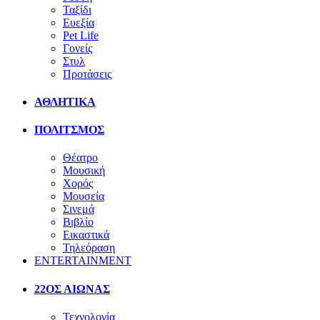
Ταξίδι
Ευεξία
Pet Life
Γονείς
Στυλ
Προτάσεις
ΑΘΛΗΤΙΚΑ
ΠΟΛΙΤΣΜΟΣ
Θέατρο
Μουσική
Χορός
Μουσεία
Σινεμά
Βιβλίο
Εικαστικά
Τηλεόραση
ENTERTAINMENT
22ΟΣ ΑΙΩΝΑΣ
Τεχνολογία