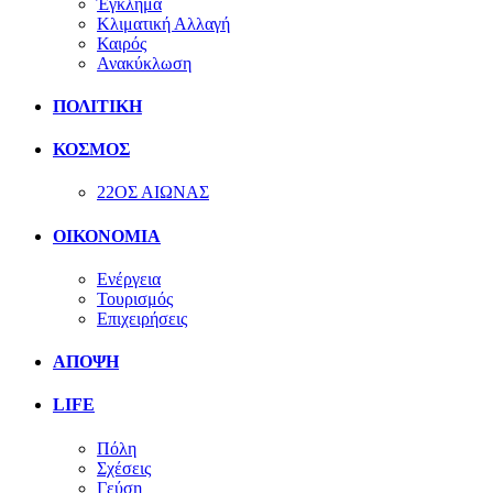
Έγκλημα
Κλιματική Αλλαγή
Καιρός
Ανακύκλωση
ΠΟΛΙΤΙΚΗ
ΚΟΣΜΟΣ
22ΟΣ ΑΙΩΝΑΣ
ΟΙΚΟΝΟΜΙΑ
Ενέργεια
Τουρισμός
Επιχειρήσεις
ΑΠΟΨΗ
LIFE
Πόλη
Σχέσεις
Γεύση