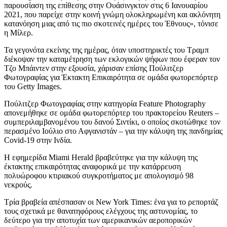
παρουσίαση της επίθεσης στην Ουάσινγκτον στις 6 Ιανουαρίου
2021, που παρείχε στην κοινή γνώμη ολοκληρωμένη και ακλόνητη
κατανόηση μιας από τις πιο σκοτεινές ημέρες του Έθνους», τόνισε
η Μίλερ.
Τα γεγονότα εκείνης της ημέρας, όταν υποστηρικτές του Τραμπ
διέκοψαν την καταμέτρηση των εκλογικών ψήφων που έφεραν τον
Τζο Μπάιντεν στην εξουσία, χάρισαν επίσης Πούλιτζερ
Φωτογραφίας για Έκτακτη Επικαιρότητα σε ομάδα φωτορεπόρτερ
του Getty Images.
Πούλιτζερ Φωτογραφίας στην κατηγορία Feature Photography
απονεμήθηκε σε ομάδα φωτορεπόρτερ του πρακτορείου Reuters –
συμπεριλαμβανομένου του δανού Σιντίκι, ο οποίος σκοτώθηκε τον
περασμένο Ιούλιο στο Αφγανιστάν – για την κάλυψη της πανδημίας
Covid-19 στην Ινδία.
Η εφημερίδα Miami Herald βραβεύτηκε για την κάλυψη της
έκτακτης επικαιρότητας αναφορικά με την κατάρρευση
πολυώροφου κτιριακού συγκροτήματος με απολογισμό 98
νεκρούς.
Τρία βραβεία απέσπασαν οι New York Times: ένα για το ρεπορτάζ
τους σχετικά με θανατηφόρους ελέγχους της αστυνομίας, το
δεύτερο για την αποτυχία των αμερικανικών αεροπορικών