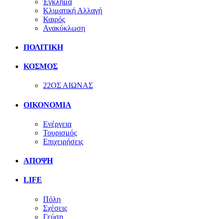
Έγκλημα
Κλιματική Αλλαγή
Καιρός
Ανακύκλωση
ΠΟΛΙΤΙΚΗ
ΚΟΣΜΟΣ
22ΟΣ ΑΙΩΝΑΣ
ΟΙΚΟΝΟΜΙΑ
Ενέργεια
Τουρισμός
Επιχειρήσεις
ΑΠΟΨΗ
LIFE
Πόλη
Σχέσεις
Γεύση