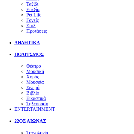
Ταξίδι
Ευεξία
Pet Life
Γονείς
Στυλ
Προτάσεις
ΑΘΛΗΤΙΚΑ
ΠΟΛΙΤΣΜΟΣ
Θέατρο
Μουσική
Χορός
Μουσεία
Σινεμά
Βιβλίο
Εικαστικά
Τηλεόραση
ENTERTAINMENT
22ΟΣ ΑΙΩΝΑΣ
Τεχνολογία