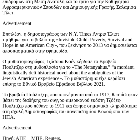
επιδρομών στη Μέση Ανατολή και το τρίτο για την Καθηγήτρια
Αφροαμερικανικών Σπουδών και Δημιουργικής Γραφής, Σαλαμίσα
Τίλετ.
Advertisement
Επιπλέον, η δημοσιογράφος των N.Y. Times Άντρια Έλιοτ
τιμήθηκε για το βιβλίο της «Invisible Child: Poverty, Survival and
Hope in an American City», που ξεκίνησε το 2013 να δημοσιεύεται
αποσπασματικά στην εφημερίδα.
Ο μυθιστοριογράφος Τζόσουα Κοέν κέρδισε το Βραβείο
Πούλιτζερ στη μυθοπλασία για το «The Netanyahus,” “a mordant,
linguistically deft historical novel about the ambiguities of the
Jewish-American experience». Το μυθιστόρημα είχε κερδίσει
επίσης το Εθνικό Βραβείο Εβραϊκού Βιβλίου 2021.
Τα βραβεία Πούλιτζερ, που απονέμονται από το 1917, θεσπίστηκαν
βάσει της διαθήκης του ουγγρο-αμερικανού εκδότη Τζόζεφ
Πούλιτζερ που πέθανε το 1911 και άφησε σημαντικό κληροδότημα
στη σχολή Δημοσιογραφίας του πανεπιστημίου Κολούμπια των
ΗΠΑ.
Advertisement
Πηγή: ΑΠΕ – ΜΠΕ, Reuters.