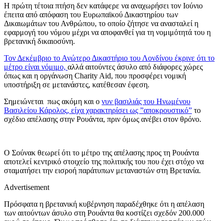
Η πρώτη τέτοια πτήση δεν κατάφερε να αναχωρήσει τον Ιούνιο
έπειτα από απόφαση του Ευρωπαϊκού Δικαστηρίου των
Δικαιωμάτων του Ανθρώπου, το οποίο ζήτησε να ανασταλεί η
εφαρμογή του νόμου μέχρι να αποφανθεί για τη νομιμότητά του η
βρετανική δικαιοσύνη.
Τον Δεκέμβριο το Ανώτερο Δικαστήριο του Λονδίνου έκρινε ότι το
μέτρο είναι νόμιμο,
αλλά αιτούντες άσυλο από διάφορες χώρες
όπως και η οργάνωση Charity Aid, που προσφέρει νομική
υποστήριξη σε μετανάστες, κατέθεσαν έφεση.
Σημειώνεται πως ακόμη και ο
νυν βασιλιάς του Ηνωμένου
Βασιλείου Κάρολος, είχα χαρακτηρίσει ως ”αποκρουστικό”
το
σχέδιο απέλασης στην Ρουάντα, πριν όμως ανέβει στον θρόνο.
Ο Σούνακ θεωρεί ότι το μέτρο της απέλασης προς τη Ρουάντα
αποτελεί κεντρικό στοιχείο της πολιτικής του που έχει στόχο να
σταματήσει την εισροή παράτυπων μεταναστών στη Βρετανία.
Advertisement
Πρόσφατα η βρετανική κυβέρνηση παραδέχθηκε ότι η απέλαση
των αιτούντων άσυλο στη Ρουάντα θα κοστίζει σχεδόν 200.000