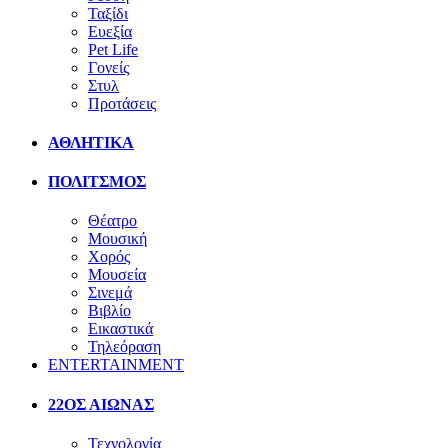
Ταξίδι
Ευεξία
Pet Life
Γονείς
Στυλ
Προτάσεις
ΑΘΛΗΤΙΚΑ
ΠΟΛΙΤΣΜΟΣ
Θέατρο
Μουσική
Χορός
Μουσεία
Σινεμά
Βιβλίο
Εικαστικά
Τηλεόραση
ENTERTAINMENT
22ΟΣ ΑΙΩΝΑΣ
Τεχνολογία