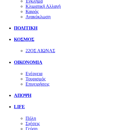
Έγκλημα
Κλιματική Αλλαγή
Καιρός
Ανακύκλωση
ΠΟΛΙΤΙΚΗ
ΚΟΣΜΟΣ
22ΟΣ ΑΙΩΝΑΣ
ΟΙΚΟΝΟΜΙΑ
Ενέργεια
Τουρισμός
Επιχειρήσεις
ΑΠΟΨΗ
LIFE
Πόλη
Σχέσεις
Γεύση