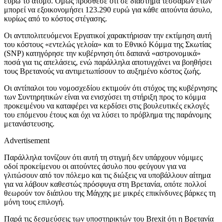
ευρώ το άτομο. Όμως πρόσθεσε ότι σε διάστημα τεσσάρων ετών
μπορεί να εξοικονομήσει 123.290 ευρώ για κάθε αιτούντα άσυλο,
κυρίως από το κόστος στέγασης.
Οι αντιπολιτευόμενοι Εργατικοί χαρακτήρισαν την εκτίμηση αυτή
του κόστους «εντελώς γελοία» και το Εθνικό Κόμμα της Σκωτίας
(SNP) κατηγόρησε την κυβέρνηση ότι δαπανά «αστρονομικά»
ποσά για τις απελάσεις, ενώ παράλληλα αποτυγχάνει να βοηθήσει
τους Βρετανούς να αντιμετωπίσουν το αυξημένο κόστος ζωής.
Οι αντίπαλοι του νομοσχεδίου εκτιμούν ότι στόχος της κυβέρνησης
των Συντηρητικών είναι να ενισχύσει τη στήριξη προς το κόμμα
προκειμένου να καταφέρει να κερδίσει στις βουλευτικές εκλογές
του επόμενου έτους και όχι να λύσει το πρόβλημα της παράνομης
μετανάστευσης.
Advertisement
Παράλληλα τονίζουν ότι αυτή τη στιγμή δεν υπάρχουν νόμιμες
οδοί προκείμενου οι αιτούντες άσυλο που φεύγουν για να
γλιτώσουν από τον πόλεμο και τις διώξεις να υποβάλλουν αίτημα
για να λάβουν καθεστώς πρόσφυγα στη Βρετανία, οπότε πολλοί
θεωρούν τον διάπλου της Μάγχης με μικρές επικίνδυνες βάρκες τη
μόνη τους επιλογή.
Παρά τις δεσμεύσεις των υποστηρικτών του Brexit ότι η Βρετανία