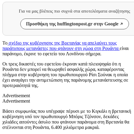
Για να μας βλέπεις πιο συχνά στα αποτελέσματα αναζήτησης
Προσθήκη της huffingtonpost.gr στην Google
Το
σχέδιο της κυβέρνησης της Βρετανίας να απελαύνει τους
παράτυπους μετανάστες που φτάνουν στη χώρα στη Ρουάντα
είναι
παράνομο, έκρινε το εφετείο του Λονδίνου σήμερα.
Οι τρεις δικαστές του εφετείου έκριναν κατά πλειοψηφία ότι η
Ρουάντα δεν μπορεί να θεωρηθεί ασφαλής χώρα, καταφέροντας
πλήγμα στην κυβέρνηση του πρωθυπουργού Ρίσι Σούνακ η οποία
έχει αναγάγει την αντιμετώπιση της παράνομης μετανάστευσης σε
προτεραιότητά της.
Advertisement
Advertisement
Βάσει συμφωνίας που υπέγραψε πέρυσι με το Κιγκάλι η βρετανική
κυβέρνηση υπό τον πρωθυπουργό Μπόρις Τζόνσον, δεκάδες
χιλιάδες αιτούντες άσυλο που φτάνουν παράνομα στη Βρετανία θα
στέλνονται στη Ρουάντα, 6.400 χιλιόμετρα μακριά.