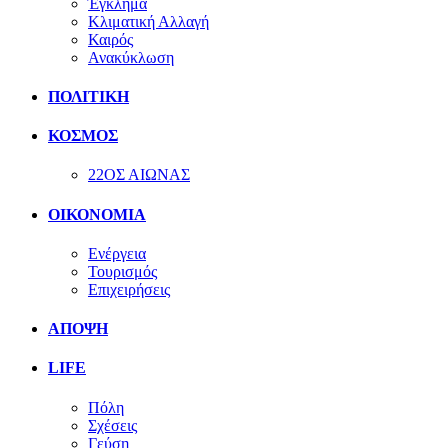
Έγκλημα
Κλιματική Αλλαγή
Καιρός
Ανακύκλωση
ΠΟΛΙΤΙΚΗ
ΚΟΣΜΟΣ
22ΟΣ ΑΙΩΝΑΣ
ΟΙΚΟΝΟΜΙΑ
Ενέργεια
Τουρισμός
Επιχειρήσεις
ΑΠΟΨΗ
LIFE
Πόλη
Σχέσεις
Γεύση