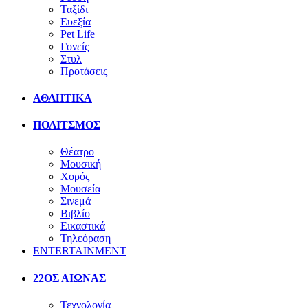
Ταξίδι
Ευεξία
Pet Life
Γονείς
Στυλ
Προτάσεις
ΑΘΛΗΤΙΚΑ
ΠΟΛΙΤΣΜΟΣ
Θέατρο
Μουσική
Χορός
Μουσεία
Σινεμά
Βιβλίο
Εικαστικά
Τηλεόραση
ENTERTAINMENT
22ΟΣ ΑΙΩΝΑΣ
Τεχνολογία