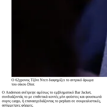
O 62χρονος Τζόνι Ντεπ διαφημίζει το αντρικό άρωμα
του οίκου Dior.
Ο Anderson ανέτρεψε αμέσως το εμβληματικό Bar Jacket,
συνδυάζοντάς το με επιθετικά κοντές μίνι φούστες και φουσκωτά
σορτς cargo, ή επανασχεδιάζοντας το peplum σε σουρεαλιστικές,
ασύμμετρες φόρμες.