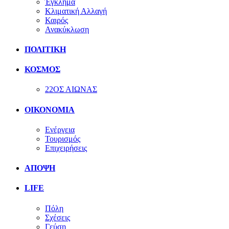
Έγκλημα
Κλιματική Αλλαγή
Καιρός
Ανακύκλωση
ΠΟΛΙΤΙΚΗ
ΚΟΣΜΟΣ
22ΟΣ ΑΙΩΝΑΣ
ΟΙΚΟΝΟΜΙΑ
Ενέργεια
Τουρισμός
Επιχειρήσεις
ΑΠΟΨΗ
LIFE
Πόλη
Σχέσεις
Γεύση