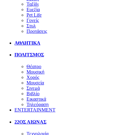
Ταξίδι
Ευεξία
Pet Life
Γονείς
Στυλ
Προτάσεις
ΑΘΛΗΤΙΚΑ
ΠΟΛΙΤΣΜΟΣ
Θέατρο
Μουσική
Χορός
Μουσεία
Σινεμά
Βιβλίο
Εικαστικά
Τηλεόραση
ENTERTAINMENT
22ΟΣ ΑΙΩΝΑΣ
Τεχνολογία