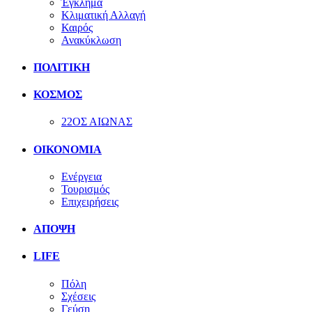
Έγκλημα
Κλιματική Αλλαγή
Καιρός
Ανακύκλωση
ΠΟΛΙΤΙΚΗ
ΚΟΣΜΟΣ
22ΟΣ ΑΙΩΝΑΣ
ΟΙΚΟΝΟΜΙΑ
Ενέργεια
Τουρισμός
Επιχειρήσεις
ΑΠΟΨΗ
LIFE
Πόλη
Σχέσεις
Γεύση