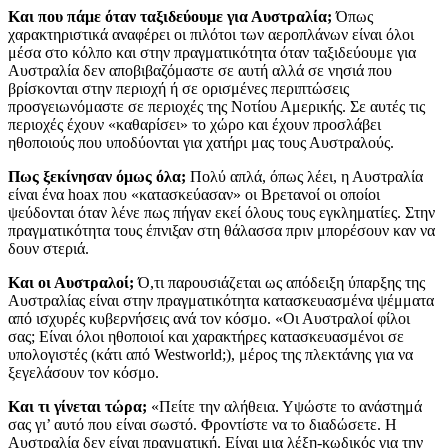
Και που πάμε όταν ταξιδεύουμε για Αυστραλία;
Όπως
χαρακτηριστικά αναφέρει οι πιλότοι των αεροπλάνων είναι όλοι
μέσα στο κόλπο και στην πραγματικότητα όταν ταξιδεύουμε για
Αυστραλία δεν αποβιβαζόμαστε σε αυτή αλλά σε νησιά που
βρίσκονται στην περιοχή ή σε ορισμένες περιπτώσεις
προσγειωνόμαστε σε περιοχές της Νοτίου Αμερικής. Σε αυτές τις
περιοχές έχουν «καθαρίσει» το χώρο και έχουν προσλάβει
ηθοποιούς που υποδύονται για χατήρι μας τους Αυστραλούς.
Πως ξεκίνησαν όμως όλα;
Πολύ απλά, όπως λέει, η Αυστραλία
είναι ένα hoax που «κατασκεύασαν» οι Βρετανοί οι οποίοι
ψεύδονται όταν λένε πως πήγαν εκεί όλους τους εγκληματίες. Στην
πραγματικότητα τους έπνιξαν στη θάλασσα πριν μπορέσουν καν να
δουν στεριά.
Και οι Αυστραλοί;
Ό,τι παρουσιάζεται ως απόδειξη ύπαρξης της
Αυστραλίας είναι στην πραγματικότητα κατασκευασμένα ψέμματα
από ισχυρές κυβερνήσεις ανά τον κόσμο. «Οι Αυστραλοί φίλοι
σας; Είναι όλοι ηθοποιοί και χαρακτήρες κατασκευασμένοι σε
υπολογιστές (κάτι από Westworld;), μέρος της πλεκτάνης για να
ξεγελάσουν τον κόσμο.
Και τι γίνεται τώρα;
«Πείτε την αλήθεια. Υψώστε το ανάστημά
σας γι’ αυτό που είναι σωστό. Φροντίστε να το διαδώσετε. Η
Αυστραλία δεν είναι πραγματική. Είναι μια λέξη-κωδικός για την