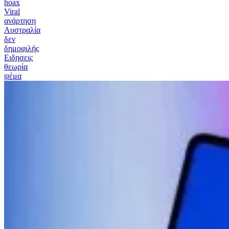
hoax
Viral
ανάρτηση
Αυστραλία
δεν
δημοφιλής
Ειδησεις
θεωρία
ψέμα