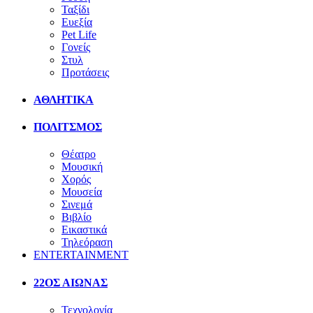
Ταξίδι
Ευεξία
Pet Life
Γονείς
Στυλ
Προτάσεις
ΑΘΛΗΤΙΚΑ
ΠΟΛΙΤΣΜΟΣ
Θέατρο
Μουσική
Χορός
Μουσεία
Σινεμά
Βιβλίο
Εικαστικά
Τηλεόραση
ENTERTAINMENT
22ΟΣ ΑΙΩΝΑΣ
Τεχνολογία