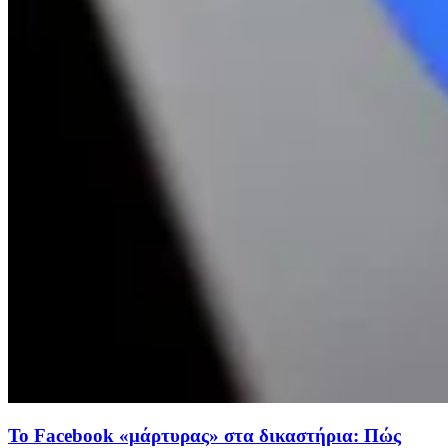
Το Facebook «μάρτυρας» στα δικαστήρια: Πώς