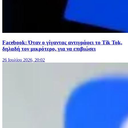
Facebook: Όταν ο γίγαντας αντιγράφει το Tik Tok,
δηλαδή τον μικρότερο, για να επιβιώσει
26 Ιουλίου 2026, 20:02