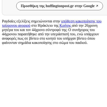
Προσθήκη της huffingtonpost.gr στην Google
Ραγδαίες εξελίξεις σημειώνονται στην
υπόθεση κακοποίησης του
τρίχρονου αγοριού
στο Ηράκλειο της
Κρήτης
από την 26χρονη
μητέρα του και τον 44χρονο σύντροφό της: Ο συνήγορος του
44χρονου παραιτήθηκε από την υπεράσπισή του, ενώ υπάρχουν
αναφορές πως σε βίντεο στο κινητό του υπήρχαν βίντεο όπου
φαίνονταν σημάδια κακοποίησης στο σώμα του παιδιού.