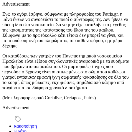
Advertisement
Ενώ το αγόρι έσβηνε, σύμφωνα με πληροφορίες του Patris.gr, η
μάνα ήθελε να συνοδεύσει το παιδί ο σύντροφος της. Δεν ήθελε να
πάει η ίδια στο νοσοκομείο. Σα να μην είχε καταλάβει το μέγεθος
της κρισιμότητας της κατάστασης του ίδιου της του παιδιού.
Σύμφωνα με το πρωτόκολλο κάτι τέτοιο δεν μπορεί να γίνει, και
μετά από επιμονή του πληρώματος του ασθενοφόρου, η μητέρα
δέχτηκε.
Οι καταθέσεις των γιατρών του Πανεπιστημιακού νοσοκομείου
Ηρακλείου είναι εξίσου συγκλονιστικές αναφορικά με τα ευρήματα
που βρήκαν στο σωματάκι του. Οι μαρτυρικές στιγμές που
περνούσε ο 3χρονος είναι αποτυπωμένες στο σώμα του καθώς οι
γιατροί εντόπισαν εμφανή ίχνη σωματικής κακοποίησης σε όλο του
το κορμί, όπως μώλωπες, εκχυμώσεις, σημάδια από κάψιμο από
τσιγάρο κ.ά. σε διάφορα χρονικά διαστήματα.
(Με πληροφορίες από Cretalive, Cretapost, Patris)
Advertisement
κακοποίηση
Κρήτη