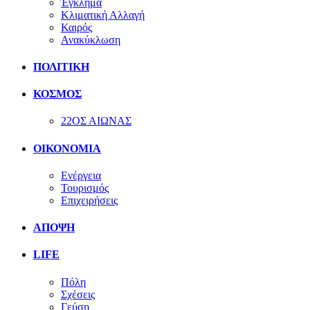
Έγκλημα
Κλιματική Αλλαγή
Καιρός
Ανακύκλωση
ΠΟΛΙΤΙΚΗ
ΚΟΣΜΟΣ
22ΟΣ ΑΙΩΝΑΣ
ΟΙΚΟΝΟΜΙΑ
Ενέργεια
Τουρισμός
Επιχειρήσεις
ΑΠΟΨΗ
LIFE
Πόλη
Σχέσεις
Γεύση