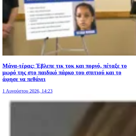
Μάνα-τέρας: Έβλεπε τικ τοκ και πορνό, πέταξε το
μωρό της στο παιδικό πάρκο του σπιτιού και το
άφησε να πεθάνει
1 Αυγούστου 2026, 14:23