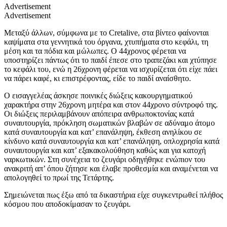
Advertisement
Advertisement
Μεταξύ άλλων, σύμφωνα με το
Cretalive,
στα βίντεο φαίνονται
καψίματα στα γεννητικά του όργανα, χτυπήματα στο κεφάλι, τη
μέση και τα πόδια και μώλωπες.
Ο 44χρονος φέρεται να
υποστηρίζει πάντως ότι το παιδί έπεσε στο τραπεζάκι και χτύπησε
το κεφάλι του, ενώ η 26χρονη φέρεται να ισχυρίζεται ότι είχε πάει
να πάρει καφέ, κι επιστρέφοντας, είδε το παιδί ανα
ίσθητο.
Ο εισαγγελέας άσκησε ποινικές διώξεις κακουργηματικού
χαρακτήρα στην 26χρονη μητέρα και στον 44χρονο σύντροφό της.
Οι διώξεις περιλαμβάνουν απόπειρα ανθρωποκτονίας κατά
συναυτουργία, πρόκληση σωματικών βλαβών σε αδύναμο άτομο
κατά συναυτουργία και κατ’ επανάληψη, έκθεση ανηλίκου σε
κίνδυνο κατά συναυτουργία και κατ’ επανάληψη, οπλοχρησία κατά
συναυτουργία και κατ’ εξακακολούθηση καθώς και για κατοχή
ναρκωτικών. Στη συνέχεια το ζευγάρι οδηγήθηκε ενώπιον του
ανακριτή απ’ όπου ζήτησε και έλαβε προθεσμία και αναμένεται να
απολογηθεί το πρωί της Τετάρτης.
Σημειώνεται πως έξω από τα δικαστήρια είχε συγκεντρωθεί πλήθος
κόσμου που αποδοκίμασαν το ζευγάρι.