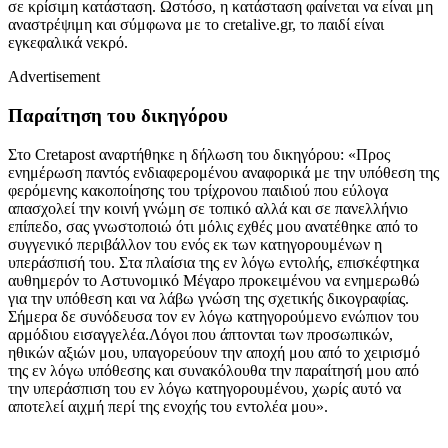
σε κρίσιμη κατάσταση. Ωστόσο, η κατάσταση φαίνεται να είναι μη
αναστρέψιμη και σύμφωνα με το cretalive.gr, το παιδί είναι
εγκεφαλικά νεκρό.
Advertisement
Παραίτηση του δικηγόρου
Στο
Cretapost
αναρτήθηκε η δήλωση του δικηγόρου:
«Προς
ενημέρωση παντός ενδιαφερομένου αναφορικά με την υπόθεση της
φερόμενης κακοποίησης του τρίχρονου παιδιού που εύλογα
απασχολεί την κοινή γνώμη σε τοπικό αλλά και σε πανελλήνιο
επίπεδο, σας γνωστοποιώ ότι μόλις εχθές μου ανατέθηκε από το
συγγενικό περιβάλλον του ενός εκ των κατηγορουμένων η
υπεράσπισή του. Στα πλαίσια της εν λόγω εντολής, επισκέφτηκα
αυθημερόν το Αστυνομικό Μέγαρο προκειμένου να ενημερωθώ
για την υπόθεση και να λάβω γνώση της σχετικής δικογραφίας.
Σήμερα δε συνόδευσα τον εν λόγω κατηγορούμενο ενώπιον του
αρμόδιου εισαγγελέα.Λόγοι που άπτονται των προσωπικών,
ηθικών αξιών μου, υπαγορεύουν την αποχή μου από το χειρισμό
της εν λόγω υπόθεσης και συνακόλουθα την παραίτησή μου από
την υπεράσπιση του εν λόγω κατηγορουμένου, χωρίς αυτό να
αποτελεί αιχμή περί της ενοχής του εντολέα μου».