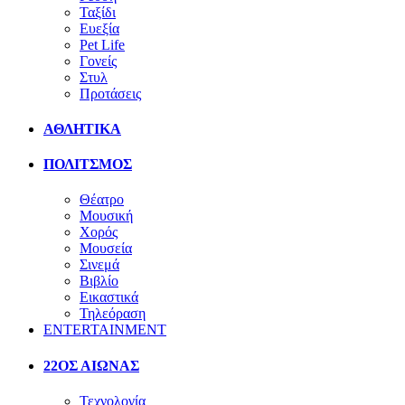
Ταξίδι
Ευεξία
Pet Life
Γονείς
Στυλ
Προτάσεις
ΑΘΛΗΤΙΚΑ
ΠΟΛΙΤΣΜΟΣ
Θέατρο
Μουσική
Χορός
Μουσεία
Σινεμά
Βιβλίο
Εικαστικά
Τηλεόραση
ENTERTAINMENT
22ΟΣ ΑΙΩΝΑΣ
Τεχνολογία