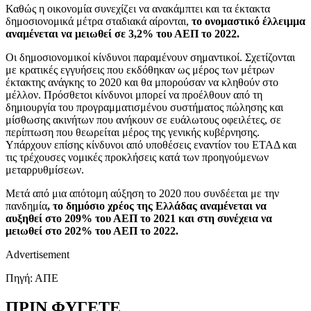
Καθώς η οικονομία συνεχίζει να ανακάμπτει και τα έκτακτα
δημοσιονομικά μέτρα σταδιακά αίρονται,
το ονομαστικό έλλειμμα
αναμένεται να μειωθεί σε 3,2% του ΑΕΠ το 2022.
Οι δημοσιονομικοί κίνδυνοι παραμένουν σημαντικοί. Σχετίζονται
με κρατικές εγγυήσεις που εκδόθηκαν ως μέρος των μέτρων
έκτακτης ανάγκης το 2020 και θα μπορούσαν να κληθούν στο
μέλλον. Πρόσθετοι κίνδυνοι μπορεί να προέλθουν από τη
δημιουργία του προγραμματισμένου συστήματος πώλησης και
μίσθωσης ακινήτων που ανήκουν σε ευάλωτους οφειλέτες, σε
περίπτωση που θεωρείται μέρος της γενικής κυβέρνησης.
Υπάρχουν επίσης κίνδυνοι από υποθέσεις εναντίον του ΕΤΑΔ και
τις τρέχουσες νομικές προκλήσεις κατά των προηγούμενων
μεταρρυθμίσεων.
Μετά από μια απότομη αύξηση το 2020 που συνδέεται με την
πανδημία
, το δημόσιο χρέος της Ελλάδας αναμένεται να
αυξηθεί στο 209% του ΑΕΠ το 2021 και στη συνέχεια να
μειωθεί στο 202% του ΑΕΠ το 2022.
Advertisement
Πηγή: ΑΠΕ
ΠΡΙΝ ΦΥΓΕΤΕ