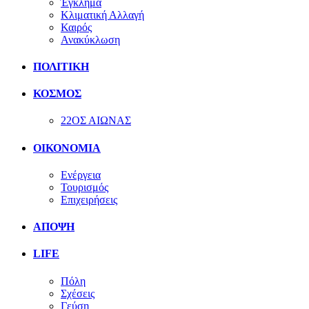
Έγκλημα
Κλιματική Αλλαγή
Καιρός
Ανακύκλωση
ΠΟΛΙΤΙΚΗ
ΚΟΣΜΟΣ
22ΟΣ ΑΙΩΝΑΣ
ΟΙΚΟΝΟΜΙΑ
Ενέργεια
Τουρισμός
Επιχειρήσεις
ΑΠΟΨΗ
LIFE
Πόλη
Σχέσεις
Γεύση