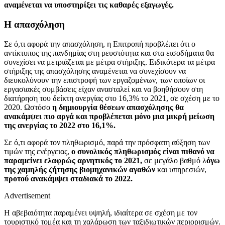
αναμένεται να υποστηρίξει τις καθαρές εξαγωγές.
Η απασχόληση
Σε ό,τι αφορά την απασχόληση, η Επιτροπή προβλέπει ότι ο
αντίκτυπος της πανδημίας στη ρευστότητα και στα εισοδήματα θα
συνεχίσει να μετριάζεται με μέτρα στήριξης. Ειδικότερα τα μέτρα
στήριξης της απασχόλησης αναμένεται να συνεχίσουν να
διευκολύνουν την επιστροφή των εργαζομένων, των οποίων οι
εργασιακές συμβάσεις είχαν ανασταλεί και να βοηθήσουν στη
διατήρηση του δείκτη ανεργίας στο 16,3% το 2021, σε σχέση με το
2020. Ωστόσο
η δημιουργία θέσεων απασχόλησης θα
ανακάμψει πιο αργά και προβλέπεται μόνο μια μικρή μείωση
της ανεργίας το 2022 στο 16,1%.
Σε ό,τι αφορά τον πληθωρισμό, παρά την πρόσφατη αύξηση των
τιμών της ενέργειας,
ο συνολικός πληθωρισμός είναι πιθανό να
παραμείνει ελαφρώς αρνητικός το 2021,
σε μεγάλο βαθμό λ
όγω
της χαμηλής ζήτησης βιομηχανικών αγαθών
και υπηρεσιών,
προτού ανακάμψει σταδιακά το 2022.
Advertisement
Η αβεβαιότητα παραμένει υψηλή, ιδιαίτερα σε σχέση με τον
τουριστικό τομέα και τη χαλάρωση των ταξιδιωτικών περιορισμών.