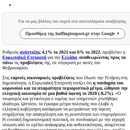
Για να μας βλέπεις πιο συχνά στα αποτελέσματα αναζήτησης
Προσθήκη της huffingtonpost.gr στην Google
Ρυθμούς
ανάπτυξης
4,1% το 2021 και 6% το 2022
, προβλέπει η
Ευρωπαϊκή Επιτροπή
για την
Ελλάδα
,
αναθεωρώντας προς τα
πάνω
τις
προβλέψεις
της, σε σύγκριση με αυτές του
Φεβρουαρίου.
Στις
εαρινές οικονομικές προβλέψεις
που έδωσε την Τετάρτη στη
δημοσιότητα, η Ευρωπαϊκή Επιτροπή τονίζει ότι
η πανδημία του
κορονοϊού και τα απαραίτητα περιοριστικά μέτρα, ώθησαν την
ελληνική οικονομία σε μια βαθιά ύφεση το 2020 (-8,2%)
. «Ο
τουρισμός και γενικότερα ο τομέας των υπηρεσιών χτυπήθηκε
ιδιαίτερα. Ωστόσο, τα έγκαιρα μέτρα πολιτικής που έλαβε η
ελληνική κυβέρνηση κατάφεραν να μετριάσουν την ύφεση
στηρίζοντας την απασχόληση και τη ρευστότητα των επιχειρήσεων.
Η ευνοϊκή δημοσιονομική πολιτική, σε συνδυασμό με την ισχυρή
τόνωση από το σχέδιο ανάκαμψης και ανθεκτικότητας, αναμένεται
να βοηθήσουν στην εκκίνηση της οικονομίας στο μέλλον», τονίζει