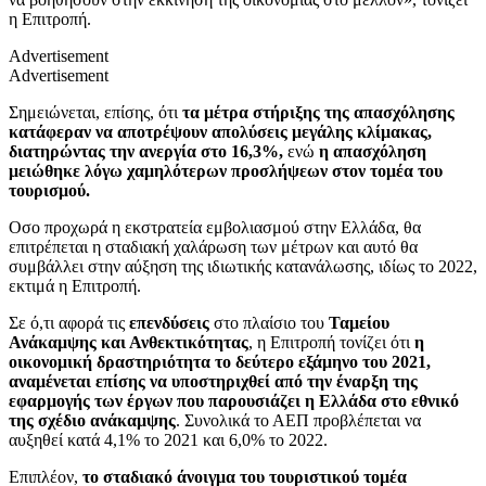
η Επιτροπή.
Advertisement
Advertisement
Σημειώνεται, επίσης, ότι
τα μέτρα στήριξης της απασχόλησης
κατάφεραν να αποτρέψουν απολύσεις μεγάλης κλίμακας,
διατηρώντας την ανεργία στο 16,3%,
ενώ
η απασχόληση
μειώθηκε λόγω χαμηλότερων προσλήψεων στον τομέα του
τουρισμού.
Οσο προχωρά η εκστρατεία εμβολιασμού στην Ελλάδα, θα
επιτρέπεται η σταδιακή χαλάρωση των μέτρων και αυτό θα
συμβάλλει στην αύξηση της ιδιωτικής κατανάλωσης, ιδίως το 2022,
εκτιμά η Επιτροπή.
Σε ό,τι αφορά τις
επενδύσεις
στο πλαίσιο του
Ταμείου
Ανάκαμψης και Ανθεκτικότητας
, η Επιτροπή τονίζει ότι
η
οικονομική δραστηριότητα το δεύτερο εξάμηνο του 2021,
αναμένεται επίσης να υποστηριχθεί από την έναρξη της
εφαρμογής των έργων που παρουσιάζει η Ελλάδα στο εθνικό
της σχέδιο ανάκαμψης
. Συνολικά το ΑΕΠ προβλέπεται να
αυξηθεί κατά 4,1% το 2021 και 6,0% το 2022.
Επιπλέον,
το σταδιακό άνοιγμα του τουριστικού τομέα