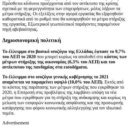
Πρόσθετοι κίνδυνοι προέρχονται από τον αντίκτυπο της κρίσης
σχετικά με τη φερεγγυότητα των επιχειρήσεων, μόλις λήξουν τα
μέτρα στήριξης. Οι εξελίξεις στην αγορά εργασίας θα εξαρτηθούν
καθοριστικά από το ρυθμό που θα καταργηθούν τα μέτρα στήριξης
της εργασίας. Εξωτερικοί γεωπολιτικοί παράγοντες παραμένουν
πηγή αβεβαιότητας.
Δημοσιονομική πολιτική
Το έλλειμμα στο βασικό ισοζύγιο της Ελλάδας έφτασε το 9,7%
του ΑΕΠ το 2020
που μπορεί κυρίως να αποδοθεί στο
κόστος των
μέτρων στήριξης της οικονομίας (6,3% του ΑΕΠ) και του
αντίκτυπου της πανδημίας στα εισοδήματα.
Το έλλειμμα στο ισοζύγιο γενικής κυβέρνησης το 2021
αναμένεται να παραμείνει υψηλό (10,0% του ΑΕΠ)
. Εκτός από
το κόστος της παράτασης των μέτρων στήριξης που εγκρίθηκαν το
2020, η Επιτροπή στις προβλέψεις της λαμβάνει υπόψη τα νέα
μέτρα που εγκρίθηκαν για τη στήριξη της ανάκαμψης και κυρίως τη
μείωση των εισφορών κοινωνικής ασφάλισης και της προσωρινής
κατάργησης του φόρου κοινωνικής αλληλεγγύης για τον ιδιωτικό
τομέα.
Advertisement