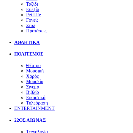
Ταξίδι
Ευεξία
Pet Life
Γονείς
Στυλ
Προτάσεις
ΑΘΛΗΤΙΚΑ
ΠΟΛΙΤΣΜΟΣ
Θέατρο
Μουσική
Χορός
Μουσεία
Σινεμά
Βιβλίο
Εικαστικά
Τηλεόραση
ENTERTAINMENT
22ΟΣ ΑΙΩΝΑΣ
Τεχνολογία