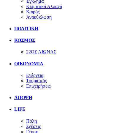
Έγκλημα
Κλιματική Αλλαγή
Καιρός
Ανακύκλωση
ΠΟΛΙΤΙΚΗ
ΚΟΣΜΟΣ
22ΟΣ ΑΙΩΝΑΣ
ΟΙΚΟΝΟΜΙΑ
Ενέργεια
Τουρισμός
Επιχειρήσεις
ΑΠΟΨΗ
LIFE
Πόλη
Σχέσεις
Γεύση