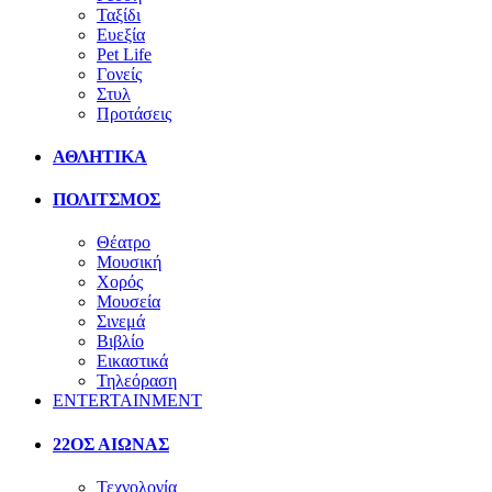
Ταξίδι
Ευεξία
Pet Life
Γονείς
Στυλ
Προτάσεις
ΑΘΛΗΤΙΚΑ
ΠΟΛΙΤΣΜΟΣ
Θέατρο
Μουσική
Χορός
Μουσεία
Σινεμά
Βιβλίο
Εικαστικά
Τηλεόραση
ENTERTAINMENT
22ΟΣ ΑΙΩΝΑΣ
Τεχνολογία