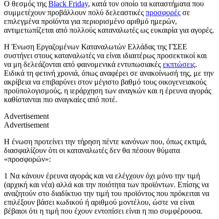
Ο θεσμός της
Black Friday
, κατά τον οποίο τα καταστήματα που
συμμετέχουν προβάλλουν πολύ δελεαστικές
προσφορές
σε
επιλεγμένα προϊόντα για περιορισμένο αριθμό ημερών,
αντιμετωπίζεται από πολλούς καταναλωτές ως ευκαιρία για αγορές.
Η Ένωση Εργαζομένων Καταναλωτών Ελλάδας της ΓΣΕΕ
συστήνει στους καταναλωτές να είναι ιδιαιτέρως προσεκτικοί και
να μη δελεάζονται από φαινομενικά εντυπωσιακές
εκπτώσεις
.
Ειδικά τη φετινή χρονιά, όπως αναφέρει σε ανακοίνωσή της, με την
ακρίβεια να επιβαρύνει στον μέγιστο βαθμό τους οικογενειακούς
προϋπολογισμούς, η ιεράρχηση των αναγκών και η έρευνα αγοράς
καθίστανται πιο αναγκαίες από ποτέ.
Advertisement
Advertisement
Η ένωση προτείνει την τήρηση πέντε κανόνων που, όπως εκτιμά,
διασφαλίζουν ότι οι καταναλωτές δεν θα πέσουν θύματα
«προσφορών»:
1 Να κάνουν έρευνα αγοράς και να ελέγχουν όχι μόνο την τιμή
(αρχική και νέα) αλλά και την ποιότητα των προϊόντων. Επίσης να
αναζητούν στο διαδίκτυο την τιμή του προϊόντος που πρόκειται να
επιλέξουν βάσει κωδικού ή αριθμού μοντέλου, ώστε να είναι
βέβαιοι ότι η τιμή που έχουν εντοπίσει είναι η πιο συμφέρουσα.