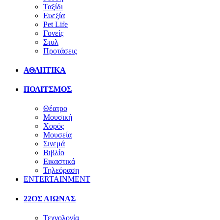
Ταξίδι
Ευεξία
Pet Life
Γονείς
Στυλ
Προτάσεις
ΑΘΛΗΤΙΚΑ
ΠΟΛΙΤΣΜΟΣ
Θέατρο
Μουσική
Χορός
Μουσεία
Σινεμά
Βιβλίο
Εικαστικά
Τηλεόραση
ENTERTAINMENT
22ΟΣ ΑΙΩΝΑΣ
Τεχνολογία