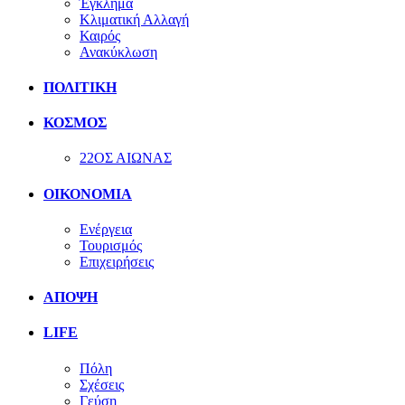
Έγκλημα
Κλιματική Αλλαγή
Καιρός
Ανακύκλωση
ΠΟΛΙΤΙΚΗ
ΚΟΣΜΟΣ
22ΟΣ ΑΙΩΝΑΣ
ΟΙΚΟΝΟΜΙΑ
Ενέργεια
Τουρισμός
Επιχειρήσεις
ΑΠΟΨΗ
LIFE
Πόλη
Σχέσεις
Γεύση